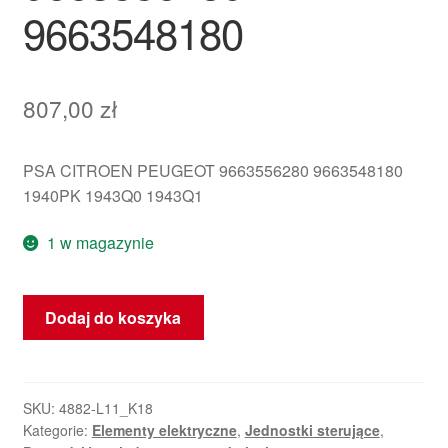
9663548180
807,00
zł
PSA CITROEN PEUGEOT 9663556280 9663548180
1940PK 1943Q0 1943Q1
1 w magazynie
ilość
Dodaj do koszyka
Moduł
sterujący
DELPHI
DCM3.4
SKU:
4882-L11_K18
Kategorie:
Elementy elektryczne
,
Jednostki sterujące
,
9663556280