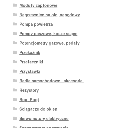
Moduły zapłonowe
Nagrzewnice na olej napędowy
Pompa powietrza
Pompy paszowe, kosze ssące
Potencjometry gazowe. pedały
Przekaźnik
Przełączniki
Przystawki
Radia samochodowe i akcesoria.
Rezystory
Rogi Rogi
Ściągacze do okien
Serwomotory elektryczne
Serwomotory ogrzewania