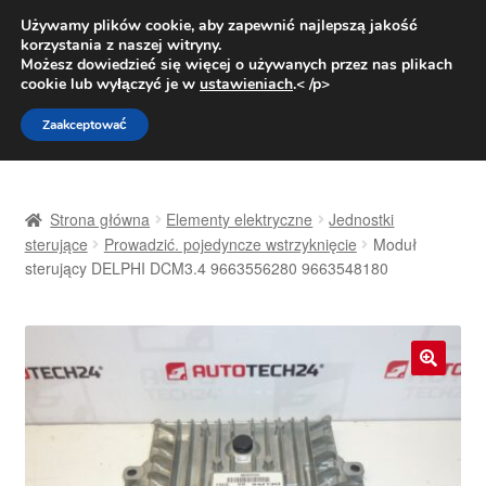
DOSTAWA od 31 zł
Używamy plików cookie, aby zapewnić najlepszą jakość
korzystania z naszej witryny.
Pn.-pt. 9:00-16:00
800 003 167
Możesz dowiedzieć się więcej o używanych przez nas plikach
cookie lub wyłączyć je w
ustawieniach
.< /p>
Przejdź
Przejdź
Menu
Zaakceptować
do
do
nawigacji
treści
Strona główna
Strona główna
Elementy elektryczne
Jednostki
Dostawa
sterujące
Prowadzić. pojedyncze wstrzyknięcie
Moduł
sterujący DELPHI DCM3.4 9663556280 9663548180
Dostawa na cały świat
Kontakt
🔍
Moje konto
O nas