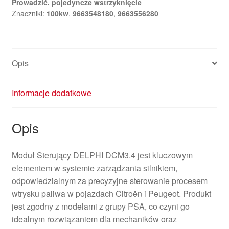
Prowadzić. pojedyncze wstrzyknięcie
9663548180
Znaczniki:
100kw
,
9663548180
,
9663556280
Opis
Informacje dodatkowe
Opis
Moduł Sterujący DELPHI DCM3.4 jest kluczowym
elementem w systemie zarządzania silnikiem,
odpowiedzialnym za precyzyjne sterowanie procesem
wtrysku paliwa w pojazdach Citroën i Peugeot. Produkt
jest zgodny z modelami z grupy PSA, co czyni go
idealnym rozwiązaniem dla mechaników oraz