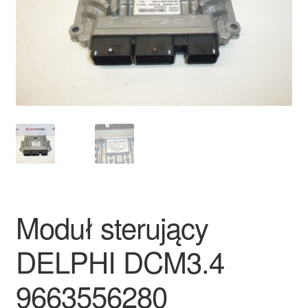
Płatności
Polityka prywatności
Procedura reklamacyjna
Skarga
Wózek
Zamówienia
Moduł sterujący
Zasady i warunki
DELPHI DCM3.4
9663556280