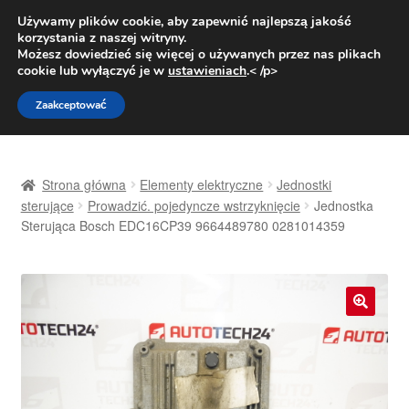
DOSTAWA od 31 zł
Używamy plików cookie, aby zapewnić najlepszą jakość
korzystania z naszej witryny.
Pn.-pt. 9:00-16:00
800 003 167
Możesz dowiedzieć się więcej o używanych przez nas plikach
cookie lub wyłączyć je w
ustawieniach
.< /p>
Przejdź
Przejdź
Menu
Zaakceptować
do
do
nawigacji
treści
Strona główna
Strona główna
Elementy elektryczne
Jednostki
Dostawa
sterujące
Prowadzić. pojedyncze wstrzyknięcie
Jednostka
Sterująca Bosch EDC16CP39 9664489780 0281014359
Dostawa na cały świat
Kontakt
🔍
Moje konto
O nas