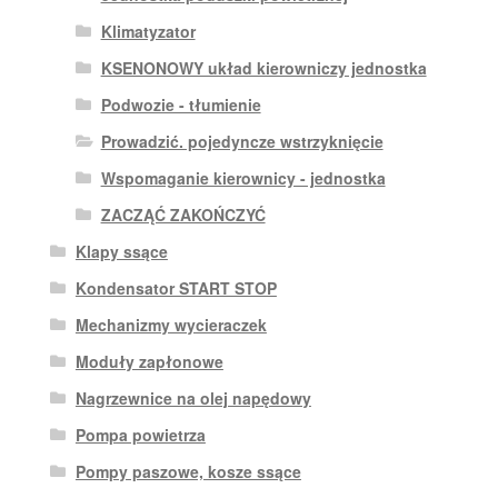
Klimatyzator
KSENONOWY układ kierowniczy jednostka
Podwozie - tłumienie
Prowadzić. pojedyncze wstrzyknięcie
Wspomaganie kierownicy - jednostka
ZACZĄĆ ZAKOŃCZYĆ
Klapy ssące
Kondensator START STOP
Mechanizmy wycieraczek
Moduły zapłonowe
Nagrzewnice na olej napędowy
Pompa powietrza
Pompy paszowe, kosze ssące