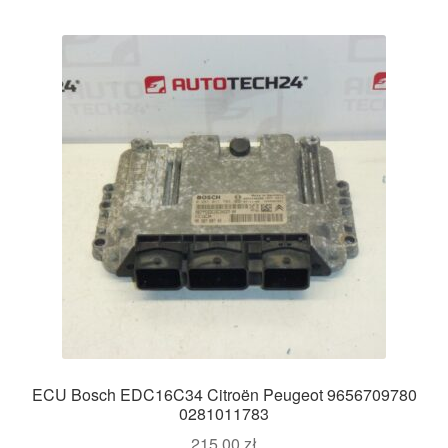
ECU Bosch EDC16C34 Citroën Peugeot 9656709780
0281011783
215,00
zł