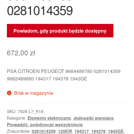
0281014359
Powiadom, gdy produkt będzie dostępny
672,00
zł
PSA CITROEN PEUGEOT 9664489780 0281014359
9662489680 194317 194378 1943GE
Brak w magazynie
SKU:
7928-L7_K18
Kategorie:
Elementy elektryczne
,
Jednostki sterujące
,
Prowadzić. pojedyncze wstrzyknięcie
Znaczników:
0281014359
,
125KW
,
194317
,
194378
,
1943GE
,