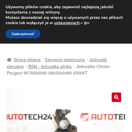
DOSTAWA od 31 zł
Używamy plików cookie, aby zapewnić najlepszą jakość
korzystania z naszej witryny.
Pn.-pt. 9:00-16:00
800 003 167
Możesz dowiedzieć się więcej o używanych przez nas plikach
cookie lub wyłączyć je w
ustawieniach
.< /p>
Przejdź
Przejdź
Menu
Zaakceptować
do
do
nawigacji
treści
Strona główna
Strona główna
Elementy elektryczne
Jednostki
Dostawa
sterujące
BSM - jednostka silnika
Jednostka Citroën
Peugeot 9676592080 9802043480 6500KT
Dostawa na cały świat
Kontakt
🔍
Moje konto
O nas