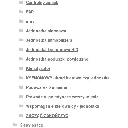
Centralny zamek
FAP
inny
Jednostka alarmowa
Jednostka immobilizera
Jednostka ksenonowa HID
Jednostka poduszki powietrznej
Klimatyzator
KSENONOWY układ kierowniczy jednostka
Podwozie - tłumienie
Prowadzić. pojedyncze wstrzyknięcie
Wspomaganie kierownicy - jednostka
ZACZĄĆ ZAKOŃCZYĆ
Klapy ssące