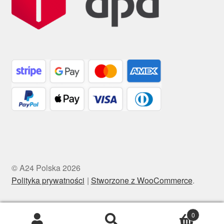
© A24 Polska 2026
Polityka prywatności
Stworzone z WooCommerce
.
0
Szukaj:
Szukaj