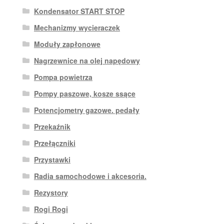
Kondensator START STOP
Mechanizmy wycieraczek
Moduły zapłonowe
Nagrzewnice na olej napędowy
Pompa powietrza
Pompy paszowe, kosze ssące
Potencjometry gazowe. pedały
Przekaźnik
Przełączniki
Przystawki
Radia samochodowe i akcesoria.
Rezystory
Rogi Rogi