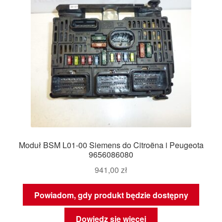
Moduł BSM L01-00 Siemens do Citroëna i Peugeota
9656086080
941,00
zł
Powiadom, gdy produkt będzie dostępny
Dowiedz się więcej