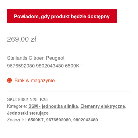
Powiadom, gdy produkt będzie dostępny
269,00
zł
Stellantis Citroën Peugeot
9676592080 9802043480 6500KT
Brak w magazynie
SKU:
9382-N25_K25
Kategorie:
BSM - jednostka silnika
,
Elementy elektryczne
,
Jednostki sterujące
Znaczniki:
6500KT
,
9676592080
,
9802043480