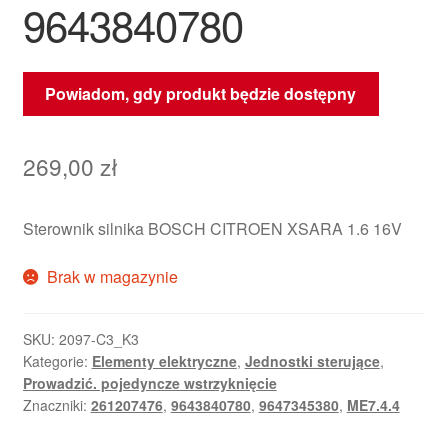
9643840780
Powiadom, gdy produkt będzie dostępny
269,00
zł
Sterownik silnika BOSCH CITROEN XSARA 1.6 16V
Brak w magazynie
SKU:
2097-C3_K3
Kategorie:
Elementy elektryczne
,
Jednostki sterujące
,
Prowadzić. pojedyncze wstrzyknięcie
Znaczniki:
261207476
,
9643840780
,
9647345380
,
ME7.4.4