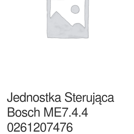
Płatności
Polityka prywatności
Procedura reklamacyjna
Skarga
Wózek
Zamówienia
Jednostka Sterująca
Zasady i warunki
Bosch ME7.4.4
0261207476