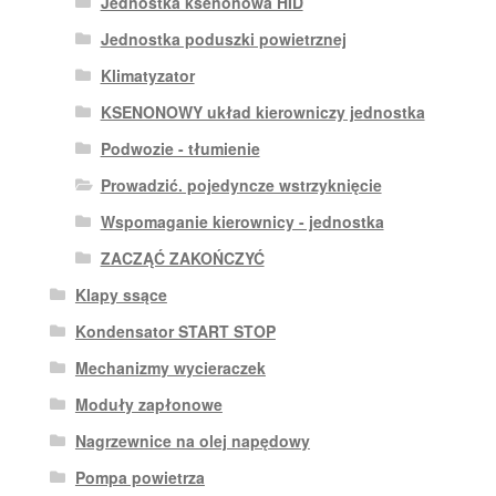
Jednostka ksenonowa HID
Jednostka poduszki powietrznej
Klimatyzator
KSENONOWY układ kierowniczy jednostka
Podwozie - tłumienie
Prowadzić. pojedyncze wstrzyknięcie
Wspomaganie kierownicy - jednostka
ZACZĄĆ ZAKOŃCZYĆ
Klapy ssące
Kondensator START STOP
Mechanizmy wycieraczek
Moduły zapłonowe
Nagrzewnice na olej napędowy
Pompa powietrza