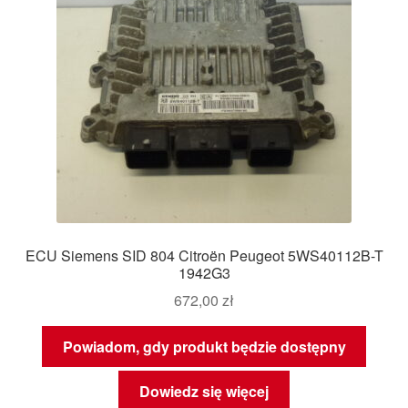
ECU Siemens SID 804 Citroën Peugeot 5WS40112B-T
1942G3
672,00
zł
Powiadom, gdy produkt będzie dostępny
Dowiedz się więcej