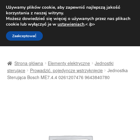
DOSTAWA od 31 zł
Używamy plików cookie, aby zapewnić najlepszą jakość
korzystania z naszej witryny.
Pn.-pt. 9:00-16:00
800 003 167
Możesz dowiedzieć się więcej o używanych przez nas plikach
cookie lub wyłączyć je w
ustawieniach
.< /p>
Przejdź
Przejdź
Menu
Zaakceptować
do
do
nawigacji
treści
Strona główna
Strona główna
Elementy elektryczne
Jednostki
Dostawa
sterujące
Prowadzić. pojedyncze wstrzyknięcie
Jednostka
Sterująca Bosch ME7.4.4 0261207476 9643840780
Dostawa na cały świat
Kontakt
Moje konto
O nas