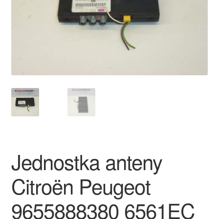
Płatności
Polityka prywatności
Procedura reklamacyjna
Skarga
Wózek
Zamówienia
Jednostka anteny
Zasady i warunki
Citroën Peugeot
9655888380 6561EC