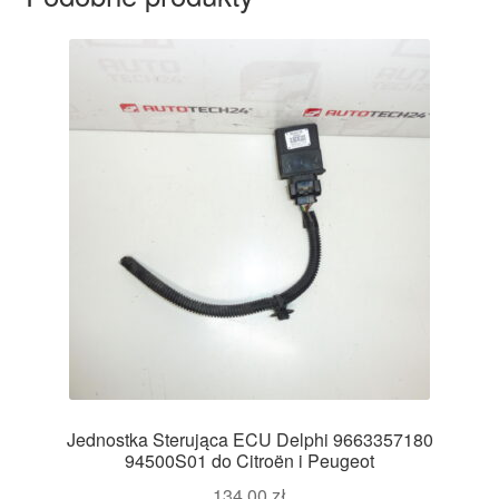
Jednostka Sterująca ECU Delphi 9663357180
94500S01 do Citroën i Peugeot
134,00
zł