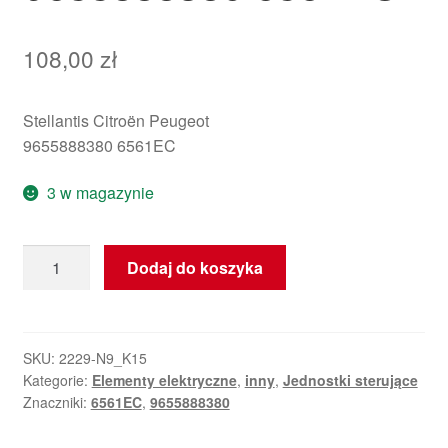
108,00
zł
Stellantis Citroën Peugeot
9655888380 6561EC
3 w magazynie
ilość
Dodaj do koszyka
Jednostka
anteny
Citroën
Peugeot
SKU:
2229-N9_K15
Kategorie:
Elementy elektryczne
,
inny
,
Jednostki sterujące
9655888380
Znaczniki:
6561EC
,
9655888380
6561EC