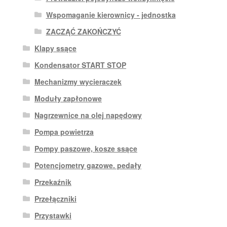
Wspomaganie kierownicy - jednostka
ZACZĄĆ ZAKOŃCZYĆ
Klapy ssące
Kondensator START STOP
Mechanizmy wycieraczek
Moduły zapłonowe
Nagrzewnice na olej napędowy
Pompa powietrza
Pompy paszowe, kosze ssące
Potencjometry gazowe. pedały
Przekaźnik
Przełączniki
Przystawki