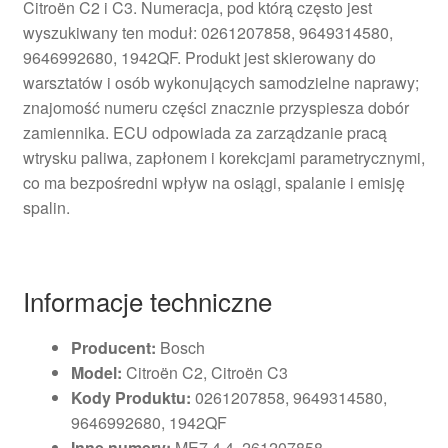
Citroën C2 i C3. Numeracja, pod którą często jest
wyszukiwany ten moduł: 0261207858, 9649314580,
9646992680, 1942QF. Produkt jest skierowany do
warsztatów i osób wykonujących samodzielne naprawy;
znajomość numeru części znacznie przyspiesza dobór
zamiennika. ECU odpowiada za zarządzanie pracą
wtrysku paliwa, zapłonem i korekcjami parametrycznymi,
co ma bezpośredni wpływ na osiągi, spalanie i emisję
spalin.
Informacje techniczne
Producent:
Bosch
Model:
Citroën C2, Citroën C3
Kody Produktu:
0261207858, 9649314580,
9646992680, 1942QF
Inne numery:
ME7.4.4, 261207858