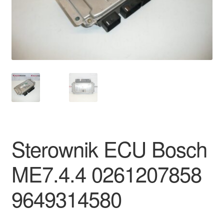
Płatności
Polityka prywatności
Procedura reklamacyjna
Skarga
Wózek
Sterownik ECU Bosch
Zamówienia
ME7.4.4 0261207858
Zasady i warunki
9649314580