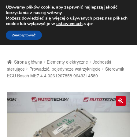
DOSTAWA od 31 zł
Używamy plików cookie, aby zapewnić najlepszą jakość
korzystania z naszej witryny.
Pn.-pt. 9:00-16:00
800 003 167
Możesz dowiedzieć się więcej o używanych przez nas plikach
cookie lub wyłączyć je w
ustawieniach
.< /p>
Przejdź
Przejdź
Menu
Zaakceptować
do
do
nawigacji
treści
Strona główna
Strona główna
Elementy elektryczne
Jednostki
Dostawa
sterujące
Prowadzić. pojedyncze wstrzyknięcie
Sterownik
ECU Bosch ME7.4.4 0261207858 9649314580
Dostawa na cały świat
Kontakt
🔍
Moje konto
O nas