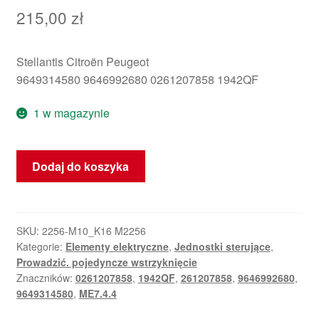
215,00
zł
Stellantis Citroën Peugeot
9649314580 9646992680 0261207858 1942QF
1 w magazynie
ilość
Dodaj do koszyka
Sterownik
ECU
Bosch
ME7.4.4
SKU:
2256-M10_K16 M2256
Kategorie:
Elementy elektryczne
,
Jednostki sterujące
,
0261207858
Prowadzić. pojedyncze wstrzyknięcie
9649314580
Znaczników:
0261207858
,
1942QF
,
261207858
,
9646992680
,
9649314580
,
ME7.4.4