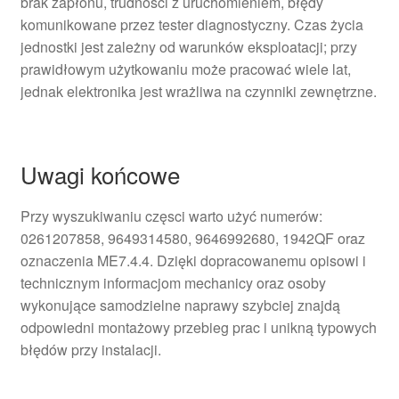
brak zapłonu, trudności z uruchomieniem, błędy
komunikowane przez tester diagnostyczny. Czas życia
jednostki jest zależny od warunków eksploatacji; przy
prawidłowym użytkowaniu może pracować wiele lat,
jednak elektronika jest wrażliwa na czynniki zewnętrzne.
Uwagi końcowe
Przy wyszukiwaniu częsci warto użyć numerów:
0261207858, 9649314580, 9646992680, 1942QF oraz
oznaczenia ME7.4.4. Dzięki dopracowanemu opisowi i
technicznym informacjom mechanicy oraz osoby
wykonujące samodzielne naprawy szybciej znajdą
odpowiedni montażowy przebieg prac i unikną typowych
błędów przy instalacji.