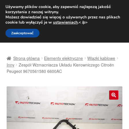
DOSTAWA od 31 zł
Używamy plików cookie, aby zapewnić najlepszą jakość
korzystania z naszej witryny.
Pn.-pt. 9:00-16:00
800 003 167
Możesz dowiedzieć się więcej o używanych przez nas plikach
cookie lub wyłączyć je w
ustawieniach
.< /p>
Przejdź
Przejdź
Menu
Zaakceptować
do
do
nawigacji
treści
Strona główna
Strona główna
Elementy elektryczne
Wiązki kablowe
Dostawa
Inny
Zespół Wzmacniacza Układu Kierowniczego Citroën
Peugeot 9670561580 6600AC
Dostawa na cały świat
Kontakt
🔍
Moje konto
O nas