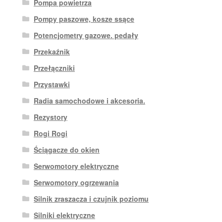
Pompa powietrza
Pompy paszowe, kosze ssące
Potencjometry gazowe. pedały
Przekaźnik
Przełączniki
Przystawki
Radia samochodowe i akcesoria.
Rezystory
Rogi Rogi
Ściągacze do okien
Serwomotory elektryczne
Serwomotory ogrzewania
Silnik zraszacza i czujnik poziomu
Silniki elektryczne