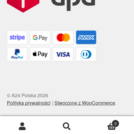
© A24 Polska 2026
Polityka prywatności
Stworzone z WooCommerce
.
0
Szukaj:
Szukaj