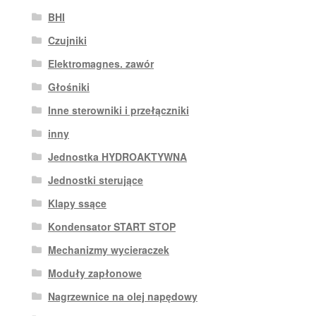
BHI
Czujniki
Elektromagnes. zawór
Głośniki
Inne sterowniki i przełączniki
inny
Jednostka HYDROAKTYWNA
Jednostki sterujące
Klapy ssące
Kondensator START STOP
Mechanizmy wycieraczek
Moduły zapłonowe
Nagrzewnice na olej napędowy