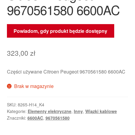
9670561580 6600AC
Powiadom, gdy produkt będzie dostępny
323,00
zł
Części używane Citroen Peugeot 9670561580 6600AC
Brak w magazynie
SKU:
8265-H14_K4
Kategorie:
Elementy elektryczne
,
Inny
,
Wiązki kablowe
Znaczniki:
6600AC
,
9670561580