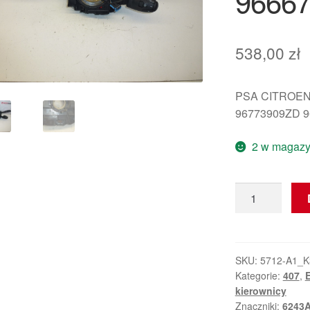
9666
538,00
zł
PSA CITROEN
96773909ZD 9
2 w magazy
ilość
Przełączniki
dźwigni
Citroën
Peugeot
SKU:
5712-A1_K
Kategorie:
407
,
E
96667322XT
kierownicy
6243A2
Znaczniki:
6243