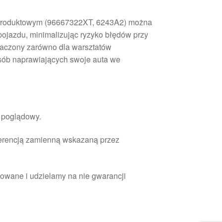
 produktowym (96667322XT, 6243A2) można
ojazdu, minimalizując ryzyko błędów przy
znaczony zarówno dla warsztatów
sób naprawiających swoje auta we
r poglądowy.
ferencją zamienną wskazaną przez
owane i udzielamy na nie gwarancji