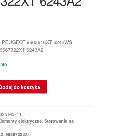
7322XT 6243A2
 PEUGEOT 9663616XT 6242WS
6667322XT 6243A2
nie
Dodaj do koszyka
32a M5711
lementy elektryczne
,
Sterowanie na
A2
,
96667322XT