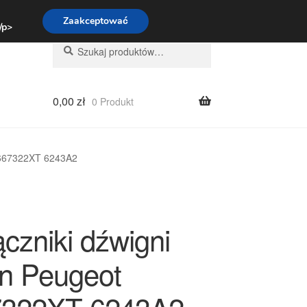
:00-16:00
800 003 167
Zaakceptować
 /p>
Szukaj:
Szukaj
0,00
zł
0 Produkt
96667322XT 6243A2
czniki dźwigni
ën Peugeot