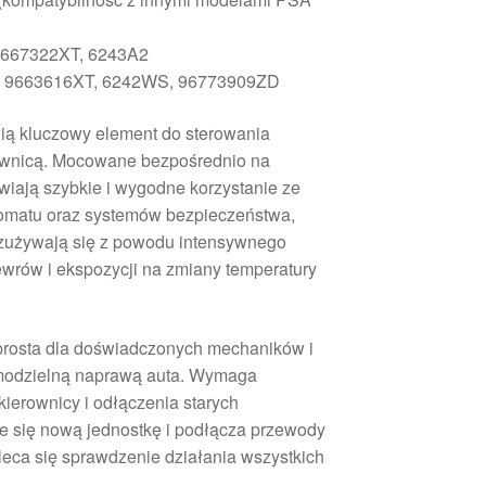
667322XT, 6243A2
:
9663616XT, 6242WS, 96773909ZD
wią kluczowy element do sterowania
rownicą. Mocowane bezpośrednio na
wiają szybkie i wygodne korzystanie ze
pomatu oraz systemów bezpieczeństwa,
j zużywają się z powodu intensywnego
wrów i ekspozycji na zmiany temperatury
prosta dla doświadczonych mechaników i
modzielną naprawą auta. Wymaga
ierownicy i odłączenia starych
 się nową jednostkę i podłącza przewody
leca się sprawdzenie działania wszystkich