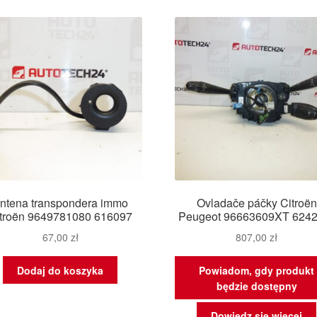
ntena transpondera immo
Ovladače páčky Citroën
troën 9649781080 616097
Peugeot 96663609XT 624
67,00
zł
807,00
zł
Dodaj do koszyka
Powiadom, gdy produkt
będzie dostępny
Dowiedz się więcej