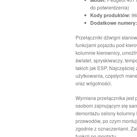
do potwierdzenia)
Kody produktów:
96
Dodatkowe numery
Przełączniki dźwigni stano
funkcjami pojazdu pod kie
kolumnie kierownicy, umożli
świateł, spryskiwaczy, tem
takich jak ESP. Najczęście
użytkowania, częstych mane
oraz wilgotności.
Wymiana przełącznika jest 
osobom zajmującym się sa
demontażu osłony kolumny k
przewodów, po czym montuje
zgodnie z oznaczeniami. Za
funkcji po montażu.