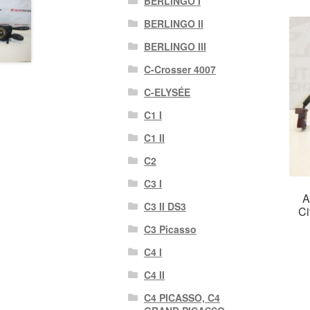
BERLINGO I
BERLINGO II
BERLINGO III
C-Crosser 4007
C-ELYSÉE
C1 I
C1 II
C2
C3 I
A
C3 II DS3
Ci
C3 Picasso
C4 I
C4 II
C4 PICASSO, C4