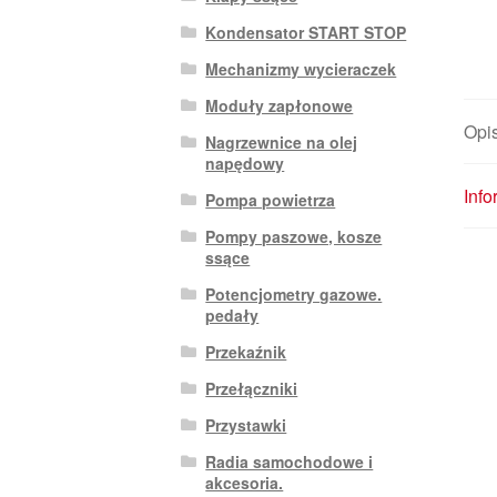
Kondensator START STOP
Mechanizmy wycieraczek
Moduły zapłonowe
Opi
Nagrzewnice na olej
napędowy
Inf
Pompa powietrza
Pompy paszowe, kosze
ssące
Potencjometry gazowe.
pedały
Przekaźnik
Przełączniki
Przystawki
Radia samochodowe i
akcesoria.