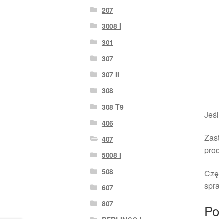
207
3008 I
301
307
307 II
308
308 T9
Jeśl
406
Zast
407
pro
5008 I
508
Czę
spra
607
807
Po