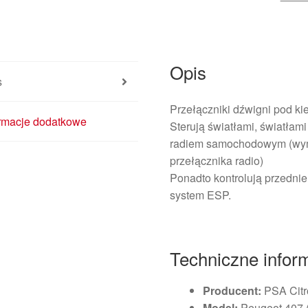
Opis
s
Przełączniki dźwigni pod 
ormacje dodatkowe
Sterują światłami, światła
radiem samochodowym (wyma
przełącznika radio)
Ponadto kontrolują przednie
system ESP.
Techniczne infor
Producent:
PSA Citr
Model:
Peugeot 407 