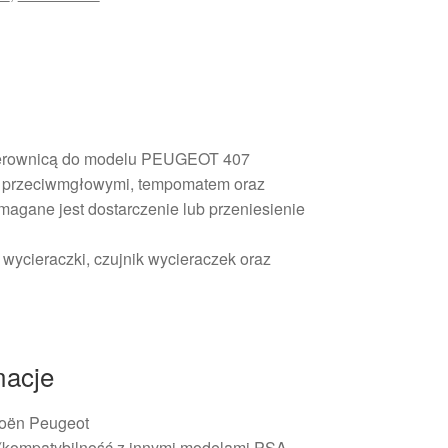
kierownicą do modelu PEUGEOT 407
mi przeciwmgłowymi, tempomatem oraz
gane jest dostarczenie lub przeniesienie
 wycieraczki, czujnik wycieraczek oraz
macje
oën Peugeot
(kompatybilność z innymi modelami PSA