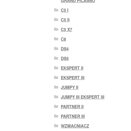
GRAND PICASSO
C5 I
C5 II
C5 X7
C8
DS4
DS5
EKSPERT II
EKSPERT III
JUMPY II
JUMPY III EKSPERT III
PARTNER II
PARTNER III
WZMACNIACZ