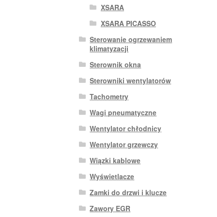
XSARA
XSARA PICASSO
Sterowanie ogrzewaniem
klimatyzacji
Sterownik okna
Sterowniki wentylatorów
Tachometry
Wagi pneumatyczne
Wentylator chłodnicy
Wentylator grzewczy
Wiązki kablowe
Wyświetlacze
Zamki do drzwi i klucze
Zawory EGR