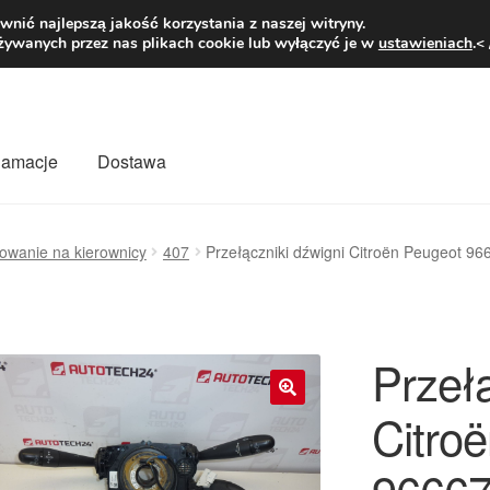
1 zł
Pn.-pt. 9
nić najlepszą jakość korzystania z naszej witryny.
żywanych przez nas plikach cookie lub wyłączyć je w
ustawieniach
.<
klamacje
Dostawa
wiat
Kontakt
Moje konto
O nas
Płatności
Polityka prywatności
owanie na kierownicy
407
Przełączniki dźwigni Citroën Peugeot 
mówienia
Zasady i warunki
Przełą
Citro
🔍