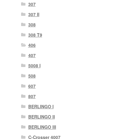
307
307 II
308
308 T9
406
407
5008 I
508
607
807
BERLINGO I
BERLINGO II
BERLINGO III
C-Crosser 4007