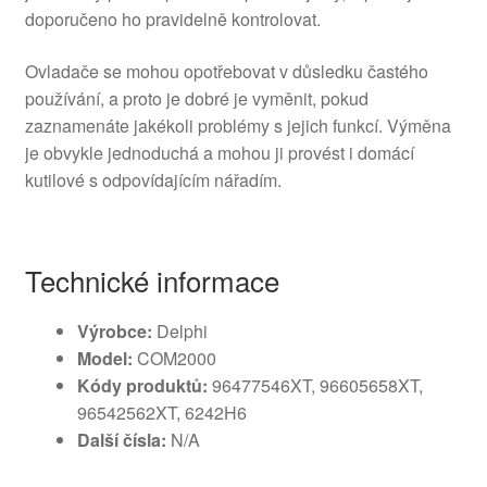
doporučeno ho pravidelně kontrolovat.
Ovladače se mohou opotřebovat v důsledku častého
používání, a proto je dobré je vyměnit, pokud
zaznamenáte jakékoli problémy s jejich funkcí. Výměna
je obvykle jednoduchá a mohou ji provést i domácí
kutilové s odpovídajícím nářadím.
Technické informace
Výrobce:
Delphi
Model:
COM2000
Kódy produktů:
96477546XT, 96605658XT,
96542562XT, 6242H6
Další čísla:
N/A