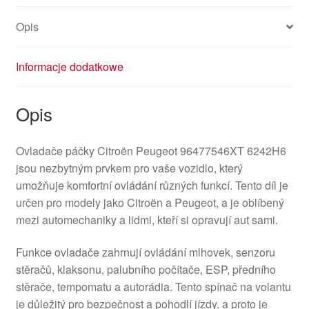
Opis
Informacje dodatkowe
Opis
Ovladače páčky Citroën Peugeot 96477546XT 6242H6
jsou nezbytným prvkem pro vaše vozidlo, který
umožňuje komfortní ovládání různých funkcí. Tento díl je
určen pro modely jako Citroën a Peugeot, a je oblíbený
mezi automechaniky a lidmi, kteří si opravují aut sami.
Funkce ovladače zahrnují ovládání mlhovek, senzoru
stěračů, klaksonu, palubního počítače, ESP, předního
stěrače, tempomatu a autorádia. Tento spínač na volantu
je důležitý pro bezpečnost a pohodlí jízdy, a proto je