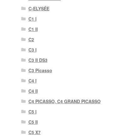
C-ELYSÉE
C1 I
C1 II
C2
C3 I
C3 II DS3
C3 Picasso
C4 I
C4 II
C4 PICASSO, C4 GRAND PICASSO
C5 I
C5 II
C5 X7