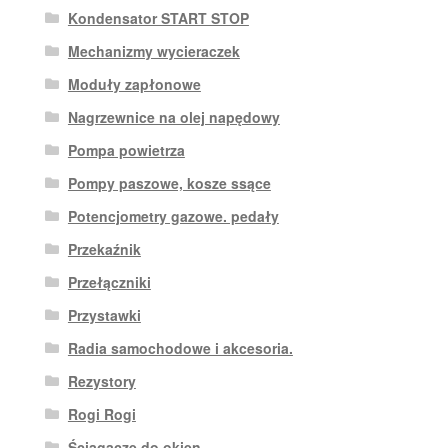
Kondensator START STOP
Mechanizmy wycieraczek
Moduły zapłonowe
Nagrzewnice na olej napędowy
Pompa powietrza
Pompy paszowe, kosze ssące
Potencjometry gazowe. pedały
Przekaźnik
Przełączniki
Przystawki
Radia samochodowe i akcesoria.
Rezystory
Rogi Rogi
Ściągacze do okien