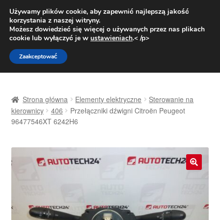
DOSTAWA od 31 zł
Używamy plików cookie, aby zapewnić najlepszą jakość
korzystania z naszej witryny.
Pn.-pt. 9:00-16:00
800 003 167
Możesz dowiedzieć się więcej o używanych przez nas plikach
cookie lub wyłączyć je w
ustawieniach
.< /p>
Przejdź
Przejdź
Menu
Zaakceptować
do
do
nawigacji
treści
Strona główna
Strona główna
Elementy elektryczne
Sterowanie na
Dostawa
kierownicy
406
Przełączniki dźwigni Citroën Peugeot
96477546XT 6242H6
Dostawa na cały świat
Kontakt
🔍
Moje konto
O nas