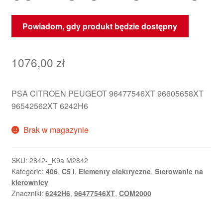
Powiadom, gdy produkt będzie dostępny
1076,00
zł
PSA CITROEN PEUGEOT 96477546XT 96605658XT
96542562XT 6242H6
Brak w magazynie
SKU:
2842-_K9a M2842
Kategorie:
406
,
C5 I
,
Elementy elektryczne
,
Sterowanie na
kierownicy
Znaczniki:
6242H6
,
96477546XT
,
COM2000