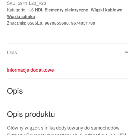
CITROEN
SKU:
5941-L20_K20
Kategorie:
1.6 HDI
,
Elementy elektryczne
,
Wiązki kablowe
,
C4
Wiązki silnika
PICASSO
Znaczniki:
6585L0
,
9670855680
,
9674051780
9674051780
9670855680
6585L0
Opis
Informacje dodatkowe
Opis
Opis produktu
Główny wiązek silnika dedykowany do samochodów