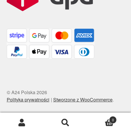
© A24 Polska 2026
Polityka prywatności
Stworzone z WooCommerce
.
0
Szukaj:
Szukaj