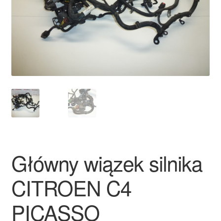
Płatności
Polityka prywatności
Procedura reklamacyjna
Skarga
Wózek
Zamówienia
Główny wiązek silnika
Zasady i warunki
CITROEN C4
PICASSO