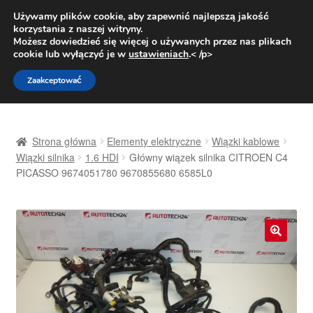
DOSTAWA od 31 zł
Używamy plików cookie, aby zapewnić najlepszą jakość
korzystania z naszej witryny.
Pn.-pt. 9:00-16:00
800 003 167
Możesz dowiedzieć się więcej o używanych przez nas plikach
cookie lub wyłączyć je w
ustawieniach
.< /p>
Przejdź
Przejdź
Menu
Zaakceptować
do
do
nawigacji
treści
Strona główna
Strona główna
Elementy elektryczne
Wiązki kablowe
Dostawa
Wiązki silnika
1.6 HDI
Główny wiązek silnika CITROEN C4
PICASSO 9674051780 9670855680 6585L0
Dostawa na cały świat
Kontakt
🔍
Moje konto
O nas