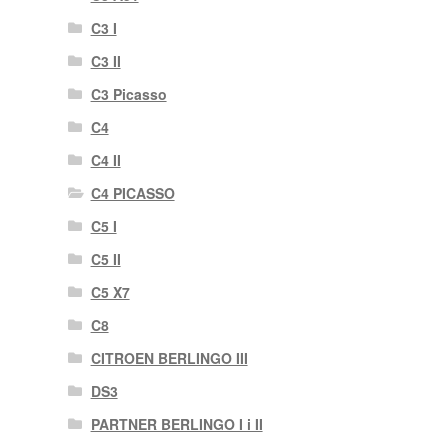
C3 I
C3 II
C3 Picasso
C4
C4 II
C4 PICASSO
C5 I
C5 II
C5 X7
C8
CITROEN BERLINGO III
DS3
PARTNER BERLINGO I i II