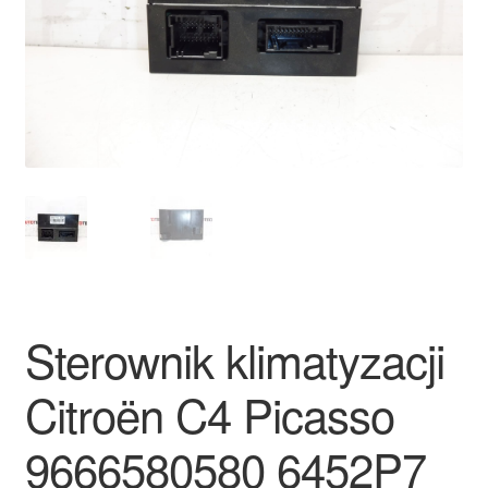
Płatności
Polityka prywatności
Procedura reklamacyjna
Skarga
Wózek
Zamówienia
Sterownik klimatyzacji
Zasady i warunki
Citroën C4 Picasso
9666580580 6452P7