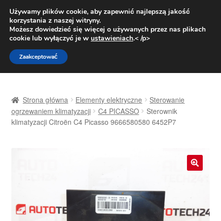
DOSTAWA od 31 zł
Używamy plików cookie, aby zapewnić najlepszą jakość
korzystania z naszej witryny.
Pn.-pt. 9:00-16:00
800 003 167
Możesz dowiedzieć się więcej o używanych przez nas plikach
cookie lub wyłączyć je w
ustawieniach
.< /p>
Przejdź
Przejdź
Menu
Zaakceptować
do
do
nawigacji
treści
Strona główna
Strona główna
Elementy elektryczne
Sterowanie
Dostawa
ogrzewaniem klimatyzacji
C4 PICASSO
Sterownik
klimatyzacji Citroën C4 Picasso 9666580580 6452P7
Dostawa na cały świat
Kontakt
🔍
Moje konto
O nas