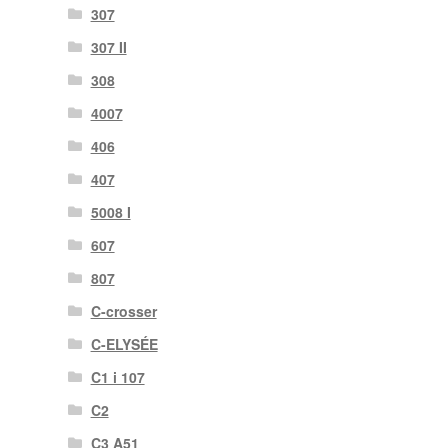
307
307 II
308
4007
406
407
5008 I
607
807
C-crosser
C-ELYSÉE
C1 i 107
C2
C3 A51