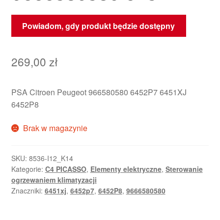
Powiadom, gdy produkt będzie dostępny
269,00
zł
PSA Citroen Peugeot 966580580 6452P7 6451XJ
6452P8
Brak w magazynie
SKU:
8536-I12_K14
Kategorie:
C4 PICASSO
,
Elementy elektryczne
,
Sterowanie
ogrzewaniem klimatyzacji
Znaczniki:
6451xj
,
6452p7
,
6452P8
,
9666580580