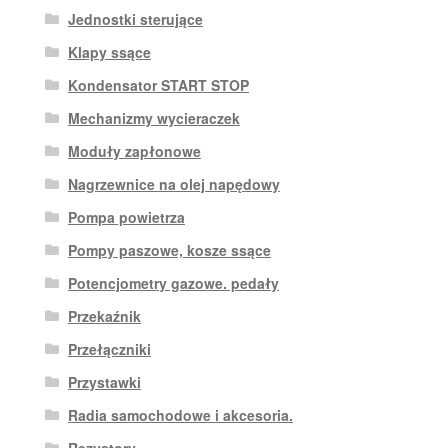
Jednostki sterujące
Klapy ssące
Kondensator START STOP
Mechanizmy wycieraczek
Moduły zapłonowe
Nagrzewnice na olej napędowy
Pompa powietrza
Pompy paszowe, kosze ssące
Potencjometry gazowe. pedały
Przekaźnik
Przełączniki
Przystawki
Radia samochodowe i akcesoria.