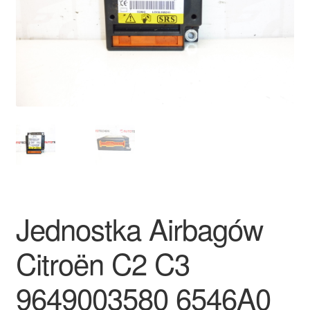
Płatności
Polityka prywatności
Procedura reklamacyjna
Skarga
Wózek
Zamówienia
Jednostka Airbagów
Zasady i warunki
Citroën C2 C3
9649003580 6546A0