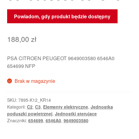
Powiadom, gdy produkt będzie dostępny
188,00
zł
PSA CITROEN PEUGEOT 9649003580 6546A0
654699 NFP
Brak w magazynie
SKU:
7895-K12_KR14
Kategorii:
C2
,
C3
,
Elementy elektryczne
,
Jednostka
poduszki powietrznej
,
Jednostki sterujące
Znaczniki:
654699
,
6546A0
,
9649003580