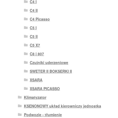
C4 I
C4 II
C4 Picasso
C5 I
C5 II
C5 X7
C8 i 807
Czujniki uderzeniowe
SWETER II BOKSERKI II
XSARA
XSARA PICASSO
Klimatyzator
KSENONOWY układ kierowniczy jednostka
Podwozie - tłumienie