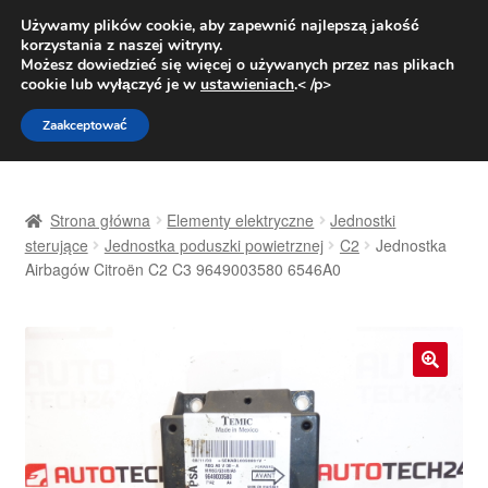
DOSTAWA od 31 zł
Używamy plików cookie, aby zapewnić najlepszą jakość
korzystania z naszej witryny.
Pn.-pt. 9:00-16:00
800 003 167
Możesz dowiedzieć się więcej o używanych przez nas plikach
cookie lub wyłączyć je w
ustawieniach
.< /p>
Przejdź
Przejdź
Menu
Zaakceptować
do
do
nawigacji
treści
Strona główna
Strona główna
Elementy elektryczne
Jednostki
Dostawa
sterujące
Jednostka poduszki powietrznej
C2
Jednostka
Airbagów Citroën C2 C3 9649003580 6546A0
Dostawa na cały świat
Kontakt
🔍
Moje konto
O nas