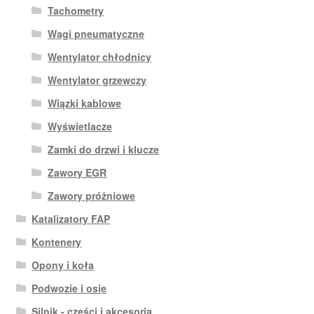
Tachometry
Wagi pneumatyczne
Wentylator chłodnicy
Wentylator grzewczy
Wiązki kablowe
Wyświetlacze
Zamki do drzwi i klucze
Zawory EGR
Zawory próżniowe
Katalizatory FAP
Kontenery
Opony i koła
Podwozie i osie
Silnik - części i akcesoria