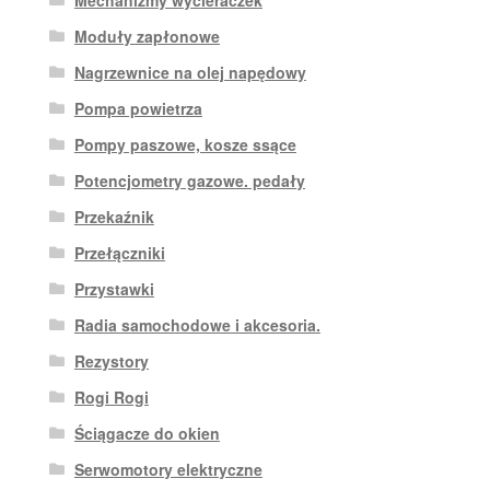
Moduły zapłonowe
Nagrzewnice na olej napędowy
Pompa powietrza
Pompy paszowe, kosze ssące
Potencjometry gazowe. pedały
Przekaźnik
Przełączniki
Przystawki
Radia samochodowe i akcesoria.
Rezystory
Rogi Rogi
Ściągacze do okien
Serwomotory elektryczne