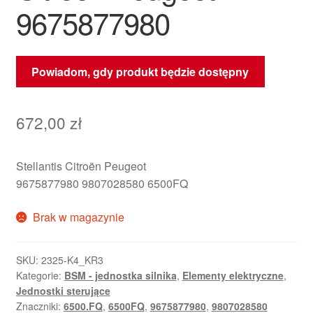
9675877980
Powiadom, gdy produkt będzie dostępny
672,00
zł
Stellantis Citroën Peugeot
9675877980 9807028580 6500FQ
Brak w magazynie
SKU:
2325-K4_KR3
Kategorie:
BSM - jednostka silnika
,
Elementy elektryczne
,
Jednostki sterujące
Znaczniki:
6500.FQ
,
6500FQ
,
9675877980
,
9807028580