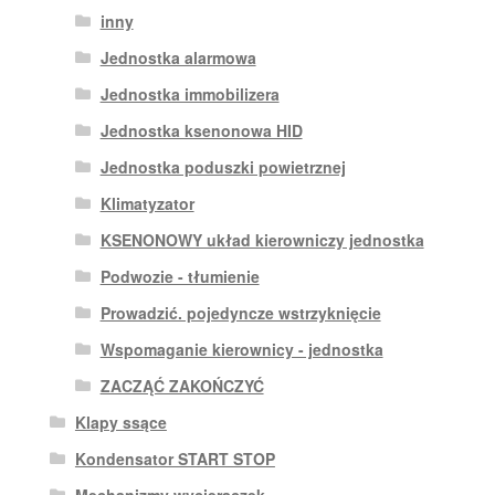
inny
Jednostka alarmowa
Jednostka immobilizera
Jednostka ksenonowa HID
Jednostka poduszki powietrznej
Klimatyzator
KSENONOWY układ kierowniczy jednostka
Podwozie - tłumienie
Prowadzić. pojedyncze wstrzyknięcie
Wspomaganie kierownicy - jednostka
ZACZĄĆ ZAKOŃCZYĆ
Klapy ssące
Kondensator START STOP
Mechanizmy wycieraczek