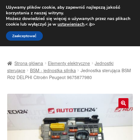
DOSTAWA od 31 zł
Używamy plików cookie, aby zapewnić najlepszą jakość
korzystania z naszej witryny.
Pn.-pt. 9:00-16:00
800 003 167
Możesz dowiedzieć się więcej o używanych przez nas plikach
cookie lub wyłączyć je w
ustawieniach
.< /p>
Przejdź
Przejdź
Menu
Zaakceptować
do
do
nawigacji
treści
Strona główna
Strona główna
Elementy elektryczne
Jednostki
Dostawa
sterujące
BSM - jednostka silnika
Jednostka sterująca BSM
R02 DELPHI Citroën Peugeot 9675877980
Dostawa na cały świat
Kontakt
🔍
Moje konto
O nas