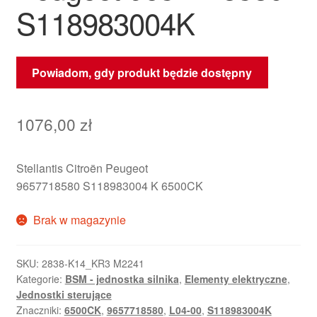
S118983004K
Powiadom, gdy produkt będzie dostępny
1076,00
zł
Stellantis Citroën Peugeot
9657718580 S118983004 K 6500CK
Brak w magazynie
SKU:
2838-K14_KR3 M2241
Kategorie:
BSM - jednostka silnika
,
Elementy elektryczne
,
Jednostki sterujące
Znaczniki:
6500CK
,
9657718580
,
L04-00
,
S118983004K