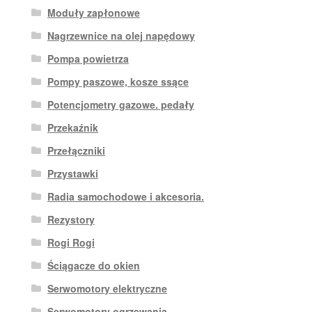
Moduły zapłonowe
Nagrzewnice na olej napędowy
Pompa powietrza
Pompy paszowe, kosze ssące
Potencjometry gazowe. pedały
Przekaźnik
Przełączniki
Przystawki
Radia samochodowe i akcesoria.
Rezystory
Rogi Rogi
Ściągacze do okien
Serwomotory elektryczne
Serwomotory ogrzewania