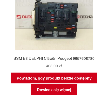
BSM B3 DELPHI Citroën Peugeot 9657608780
403,00
zł
Powiadom, gdy produkt będzie dostępny
Dowiedz się więcej