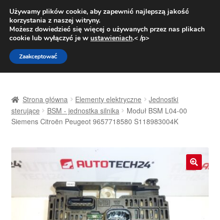
DOSTAWA od 31 zł
Używamy plików cookie, aby zapewnić najlepszą jakość
korzystania z naszej witryny.
Pn.-pt. 9:00-16:00
800 003 167
Możesz dowiedzieć się więcej o używanych przez nas plikach
cookie lub wyłączyć je w
ustawieniach
.< /p>
Przejdź
Przejdź
Menu
Zaakceptować
do
do
nawigacji
treści
Strona główna
Strona główna
Elementy elektryczne
Jednostki
Dostawa
sterujące
BSM - jednostka silnika
Moduł BSM L04-00
Siemens Citroën Peugeot 9657718580 S118983004K
Dostawa na cały świat
Kontakt
🔍
Moje konto
O nas