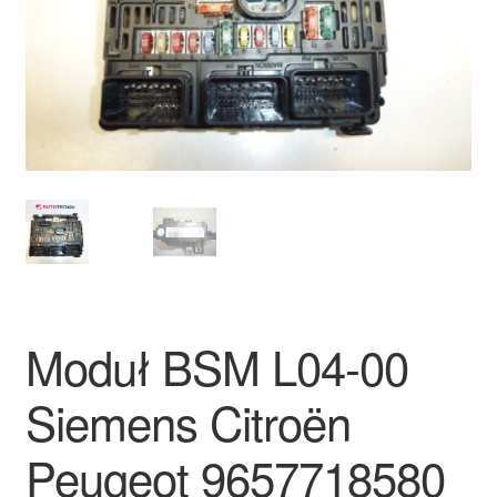
Płatności
Polityka prywatności
Procedura reklamacyjna
Skarga
Wózek
Zamówienia
Moduł BSM L04-00
Zasady i warunki
Siemens Citroën
Peugeot 9657718580