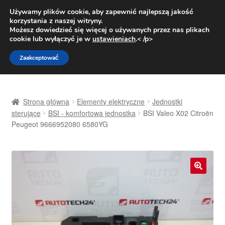
DOSTAWA od 31 zł
Używamy plików cookie, aby zapewnić najlepszą jakość
korzystania z naszej witryny.
Pn.-pt. 9:00-16:00
800 003 167
Możesz dowiedzieć się więcej o używanych przez nas plikach
cookie lub wyłączyć je w
ustawieniach
.< /p>
Przejdź
Przejdź
Menu
Zaakceptować
do
do
nawigacji
treści
Strona główna
Strona główna
Elementy elektryczne
Jednostki
Dostawa
sterujące
BSI - komfortowa jednostka
BSI Valeo X02 Citroën
Peugeot 9666952080 6580YG
Dostawa na cały świat
Kontakt
🔍
Moje konto
O nas