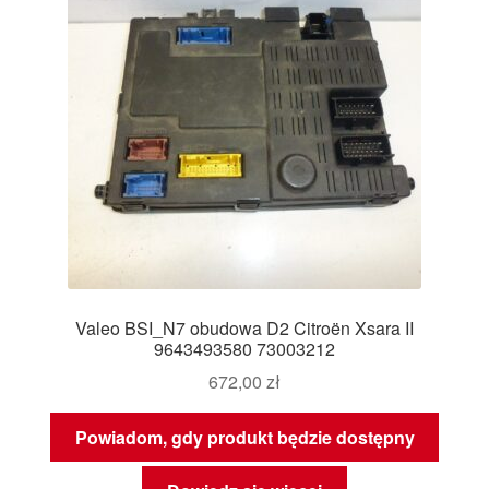
Valeo BSI_N7 obudowa D2 Citroën Xsara II
9643493580 73003212
672,00
zł
Powiadom, gdy produkt będzie dostępny