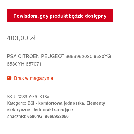
Powiadom, gdy produkt będzie dostępny
403,00
zł
PSA CITROEN PEUGEOT 9666952080 6580YG
6580YH 657071
Brak w magazynie
SKU:
3239-AG9_K18a
Kategorie:
BSI - komfortowa jednostka
,
Elementy
elektryczne
,
Jednostki sterujące
Znaczniki:
6580YG
,
9666952080