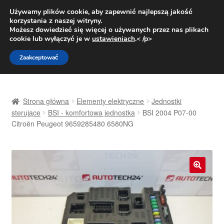
DOSTAWA od 31 zł
Używamy plików cookie, aby zapewnić najlepszą jakość
korzystania z naszej witryny.
Pn.-pt. 9:00-16:00
800 003 167
Możesz dowiedzieć się więcej o używanych przez nas plikach
cookie lub wyłączyć je w
ustawieniach
.< /p>
Przejdź
Przejdź
Menu
Zaakceptować
do
do
nawigacji
treści
Strona główna
Strona główna
Elementy elektryczne
Jednostki
Dostawa
sterujące
BSI - komfortowa jednostka
BSI 2004 P07-00
Citroën Peugeot 9659285480 6580NG
Dostawa na cały świat
Kontakt
🔍
Moje konto
O nas