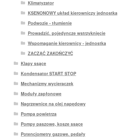
Klimatyzator
KSENONOWY układ kierowniczy jednostka
Podwozie - tłumienie
Prowadzić. pojedyncze wstrzyknięcie
Wspomaganie kierownicy - jednostka
ZACZĄĆ ZAKOŃCZYĆ
Klapy ssące
Kondensator START STOP
Mechanizmy wycieraczek
Moduły zapłonowe
Nagrzewnice na olej napędowy
Pompa powietrza
Pompy paszowe, kosze ssące
Potencjometry gazowe. pedały