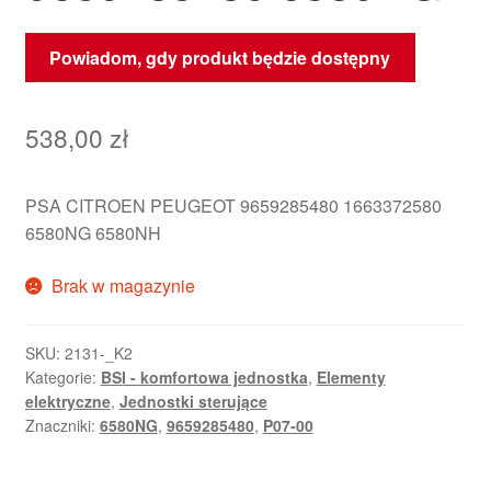
Powiadom, gdy produkt będzie dostępny
538,00
zł
PSA CITROEN PEUGEOT 9659285480 1663372580
6580NG 6580NH
Brak w magazynie
SKU:
2131-_K2
Kategorie:
BSI - komfortowa jednostka
,
Elementy
elektryczne
,
Jednostki sterujące
Znaczniki:
6580NG
,
9659285480
,
P07-00