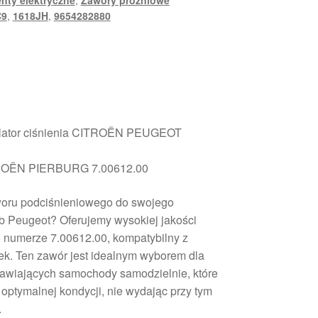
nty elektryczne
,
Zawory próżniowe
C9
,
1618JH
,
9654282880
ulator ciśnienia CITROËN PEUGEOT
TROËN PIERBURG 7.00612.00
oru podciśnieniowego do swojego
b Peugeot? Oferujemy wysokiej jakości
 numerze 7.00612.00, kompatybilny z
k. Ten zawór jest idealnym wyborem dla
awiających samochody samodzielnie, które
optymalnej kondycji, nie wydając przy tym
.