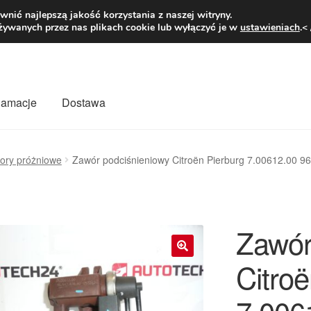
1 zł
Pn.-pt. 9
nić najlepszą jakość korzystania z naszej witryny.
żywanych przez nas plikach cookie lub wyłączyć je w
ustawieniach
.<
klamacje
Dostawa
wiat
Kontakt
Moje konto
O nas
Płatności
Polityka prywatności
ory próżniowe
Zawór podciśnieniowy Citroën Pierburg 7.00612.00 
mówienia
Zasady i warunki
Zawór
Citroë
🔍