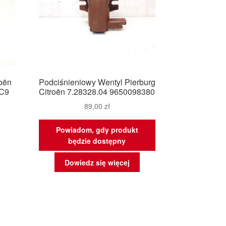
oën
Podciśnieniowy Wentyl Pierburg
8C9
Citroën 7.28328.04 9650098380
89,00
zł
Powiadom, gdy produkt
będzie dostępny
Dowiedz się więcej