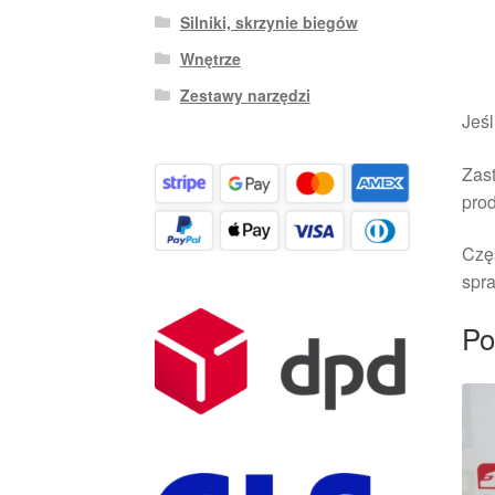
Silniki, skrzynie biegów
Wnętrze
Zestawy narzędzi
Jeśl
Zast
pro
Czę
spra
Po