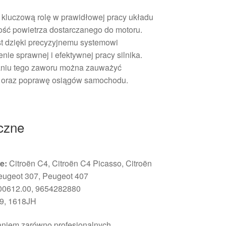
 kluczową rolę w prawidłowej pracy układu
ilość powietrza dostarczanego do motoru.
t dzięki precyzyjnemu systemowi
e sprawnej i efektywnej pracy silnika.
aniu tego zaworu można zauważyć
a oraz poprawę osiągów samochodu.
iczne
e:
Citroën C4, Citroën C4 Picasso, Citroën
eugeot 307, Peugeot 407
00612.00, 9654282880
9, 1618JH
faniem zarówno profesjonalnych