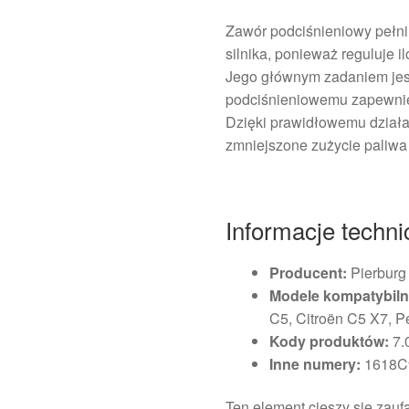
Zawór podciśnieniowy pełni
silnika, ponieważ reguluje 
Jego głównym zadaniem jes
podciśnieniowemu zapewnieni
Dzięki prawidłowemu dział
zmniejszone zużycie paliw
Informacje techn
Producent:
Pierburg
Modele kompatybiln
C5, Citroën C5 X7, P
Kody produktów:
7.
Inne numery:
1618C
Ten element cieszy się zau