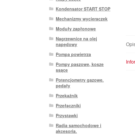
Kondensator START STOP
Mechanizmy wycieraczek
Moduły zapłonowe
Nagrzewnice na olej
Opi
napędowy
Pompa powietrza
Inf
Pompy paszowe, kosze
ssące
Potencjometry gazowe.
pedały
Przekaźnik
Przełączniki
Przystawki
Radia samochodowe i
akcesoria.