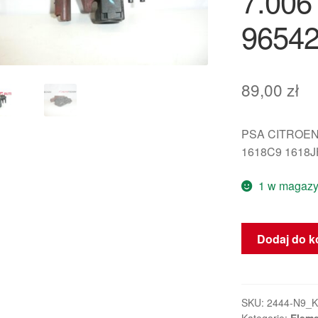
7.006
9654
89,00
zł
PSA CITROEN 
1618C9 1618J
1 w magazy
ilość
Dodaj do k
Zawór
podciśnieniow
Citroën
Pierburg
SKU:
2444-N9_K