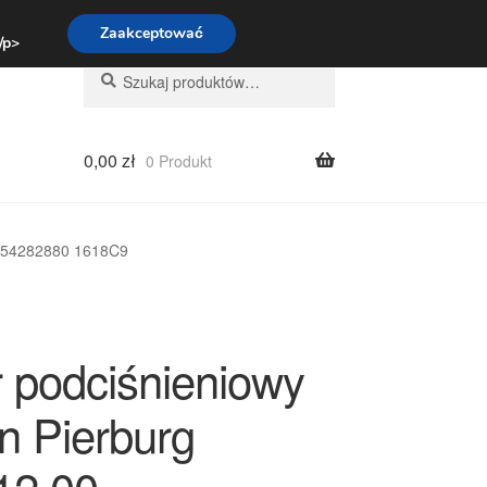
:00-16:00
800 003 167
Zaakceptować
 /p>
Szukaj:
Szukaj
0,00
zł
0 Produkt
9654282880 1618C9
 podciśnieniowy
n Pierburg