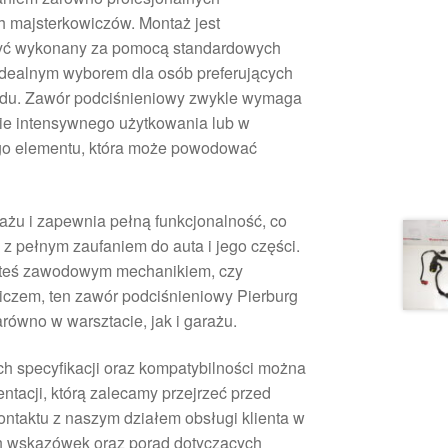
 majsterkowiczów. Montaż jest
być wykonany za pomocą standardowych
 idealnym wyborem dla osób preferujących
du. Zawór podciśnieniowy zwykle wymaga
ie intensywnego użytkowania lub w
ego elementu, która może powodować
ażu i zapewnia pełną funkcjonalność, co
z pełnym zaufaniem do auta i jego części.
esteś zawodowym mechanikiem, czy
czem, ten zawór podciśnieniowy Pierburg
równo w warsztacie, jak i garażu.
ch specyfikacji oraz kompatybilności można
tacji, którą zalecamy przejrzeć przed
ontaktu z naszym działem obsługi klienta w
h wskazówek oraz porad dotyczących