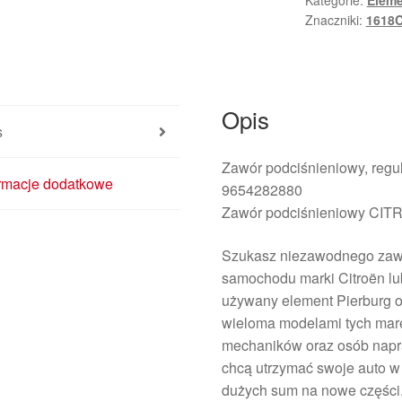
Kategorie:
Eleme
7.00612.00
Znaczniki:
1618
9654282880
1618C9
Opis
s
Zawór podciśnieniowy, reg
ormacje dodatkowe
9654282880
Zawór podciśnieniowy CI
Szukasz niezawodnego zaw
samochodu marki Citroën lu
używany element Pierburg o
wieloma modelami tych mare
mechaników oraz osób napr
chcą utrzymać swoje auto w 
dużych sum na nowe części