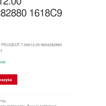
12.00
282880 1618C9
PEUGEOT 7.00612.00 9654282880
H
nie
oszyka
y
15a