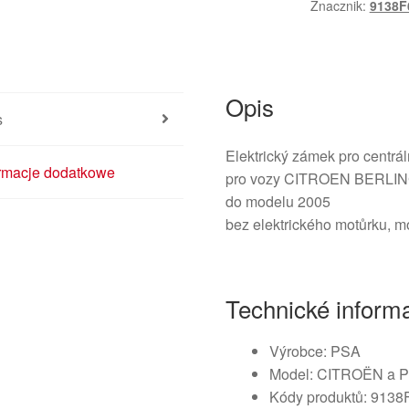
Znacznik:
9138F
Opis
s
Elektrický zámek pro centrá
ormacje dodatkowe
pro vozy CITROEN BERLI
do modelu 2005
bez elektrického motůrku, m
Technické inform
Výrobce: PSA
Model: CITROËN a
Kódy produktů: 9138