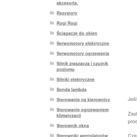
akcesoria.
Rezystory
Rogi Rogi
Ściągacze do okien
Serwomotory elektryczne
Serwomotory ogrzewania
Silnik zraszacza i czujnik
poziomu
Silniki elektryczne
Sonda lambda
Jeśl
Sterowanie na kierownicy
Sterowanie ogrzewaniem
Zast
klimatyzacji
pro
Sterownik okna
Czę
Sterowniki wentylatorów