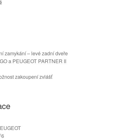
6
lní zamykání – levé zadní dveře
NGO a PEUGEOT PARTNER II
ožnost zakoupení zvlášť
ace
 PEUGEOT
F6