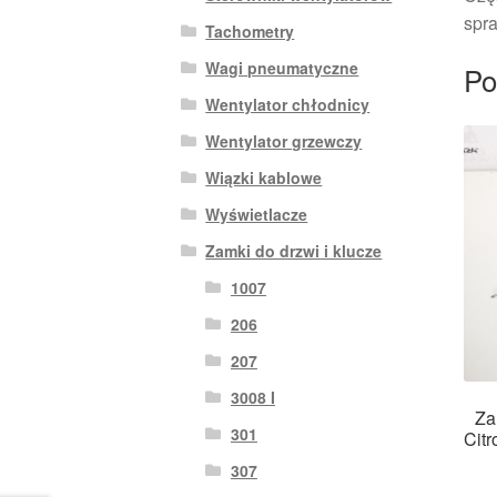
spra
Tachometry
Wagi pneumatyczne
Po
Wentylator chłodnicy
Wentylator grzewczy
Wiązki kablowe
Wyświetlacze
Zamki do drzwi i klucze
1007
206
207
3008 I
Za
301
Cit
307