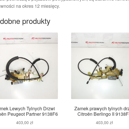
wności na okres 12 miesięcy.
dobne produkty
mek Lewych Tylnych Drzwi
Zamek prawych tylnych dr
roën Peugeot Partner 9138F6
Citroën Berlingo II 9138
403,00
zł
403,00
zł