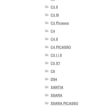
C3 II
C3 III
C3 Picasso
C4
C4 II
C4 PICASSO
C5 I i II
C5 X7
C8
DS4
XANTIA
XSARA
XSARA PICASSO