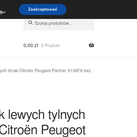
:00-16:00
800 003 167
Zaakceptować
 /p>
Szukaj:
Szukaj
0,00
zł
0 Produkt
ych drzwi Citroën Peugeot Partner 9138F6 bez
 lewych tylnych
 Citroën Peugeot