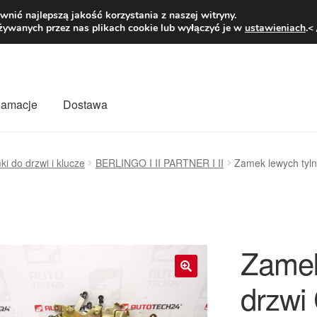
1 zł
Pn.-pt. 9
nić najlepszą jakość korzystania z naszej witryny.
żywanych przez nas plikach cookie lub wyłączyć je w
ustawieniach
.<
klamacje
Dostawa
wiat
Kontakt
Moje konto
O nas
Płatności
Polityka prywatności
i do drzwi i klucze
BERLINGO I II PARTNER I II
Zamek lewych tyln
mówienia
Zasady i warunki
Zamek
drzwi
🔍