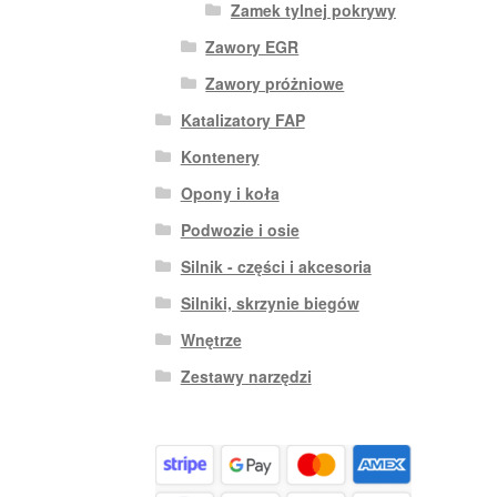
Zamek tylnej pokrywy
Zawory EGR
Zawory próżniowe
Katalizatory FAP
Kontenery
Opony i koła
Podwozie i osie
Silnik - części i akcesoria
Silniki, skrzynie biegów
Wnętrze
Zestawy narzędzi