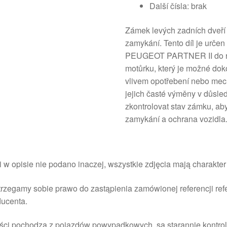
Další čísla: brak
Zámek levých zadních dveří 
zamykání. Tento díl je ur
PEUGEOT PARTNER II do rok
motůrku, který je možné dok
vlivem opotřebení nebo mec
jejich časté výměny v důsle
zkontrolovat stav zámku, aby
zamykání a ochrana vozidla
i w opisie nie podano inaczej, wszystkie zdjęcia mają charakte
rzegamy sobie prawo do zastąpienia zamówionej referencji re
ducenta.
ści pochodzą z pojazdów powypadkowych, są starannie kontrol