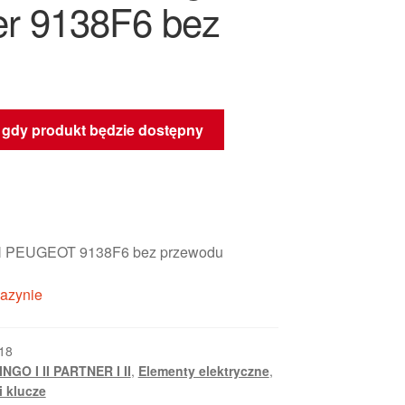
er 9138F6 bez
gdy produkt będzie dostępny
 PEUGEOT 9138F6 bez przewodu
azynie
18
NGO I II PARTNER I II
,
Elementy elektryczne
,
i klucze