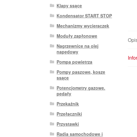
Klapy ssące
Kondensator START STOP
Mechanizmy wycieraczek
Moduły zapłonowe
Opi
Nagrzewnice na olej
napędowy
Inf
Pompa powietrza
Pompy paszowe, kosze
ssące
Potencjometry gazowe.
pedały
Przekaźnik
Przełączniki
Przystawki
Radia samochodowe i