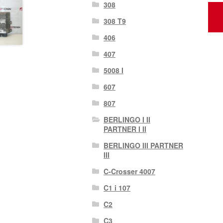
308
308 T9
406
407
5008 I
607
807
BERLINGO I II
PARTNER I II
BERLINGO III PARTNER
III
C-Crosser 4007
C1 i 107
C2
C3