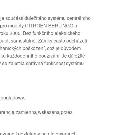
je součástí důležitého systému centrálního
čen pro modely CITROEN BERLINGO a
u 2005. Bez funkčního elektrického
oupit samostatně. Zámky často odcházejí
hanických poškození, což je důvodem
dku každodenního používání. Je důležité
 se zajistila správná funkčnost systému
.
r poglądowy.
ferencją zamienną wskazaną przez
owane i udzielamy na nie gwarancji