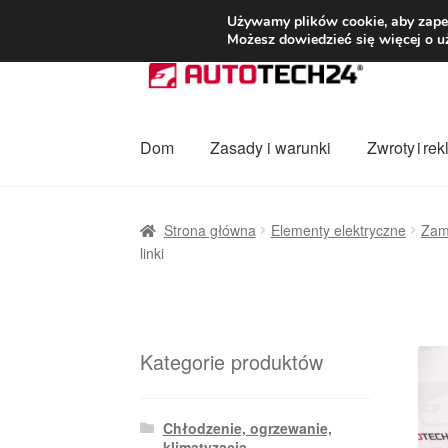
DOSTAWA od 3
Używamy plików cookie, aby zapew
Możesz dowiedzieć się więcej o u
Przejdź
Przejdź
do
do
nawigacji
treści
Dom
Zasady i warunki
Zwroty i re
Strona główna
Dostawa
Dostawa na cały ś
Strona główna
Elementy elektryczne
Zamk
linki
Procedura reklamacyjna
Skarga
Wózek
Za
Kategorie produktów
Chłodzenie, ogrzewanie,
klimatyzacja