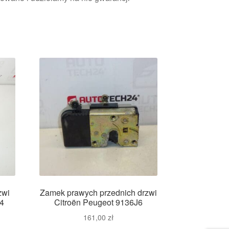
zwi
Zamek prawych przednich drzwi
F4
Citroën Peugeot 9136J6
161,00
zł