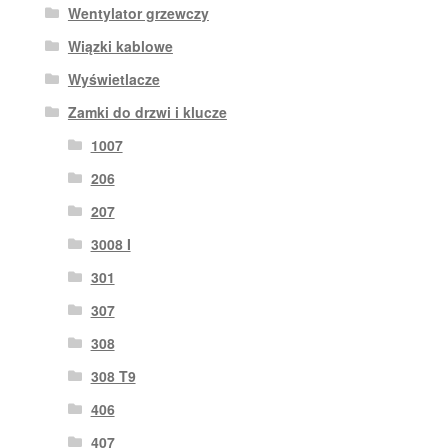
Wentylator grzewczy
Wiązki kablowe
Wyświetlacze
Zamki do drzwi i klucze
1007
206
207
3008 I
301
307
308
308 T9
406
407