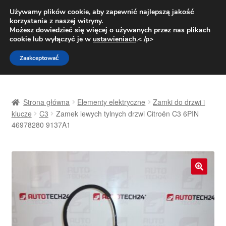
DOSTAWA od 31 zł
Używamy plików cookie, aby zapewnić najlepszą jakość
korzystania z naszej witryny.
Pn.-pt. 9:00-16:00
800 003 167
Możesz dowiedzieć się więcej o używanych przez nas plikach
cookie lub wyłączyć je w
ustawieniach
.< /p>
Przejdź
Przejdź
Menu
Zaakceptować
do
do
nawigacji
treści
Strona główna
Strona główna
Elementy elektryczne
Zamki do drzwi i
Dostawa
klucze
C3
Zamek lewych tylnych drzwi Citroën C3 6PIN
46978280 9137A1
Dostawa na cały świat
Kontakt
🔍
Moje konto
O nas