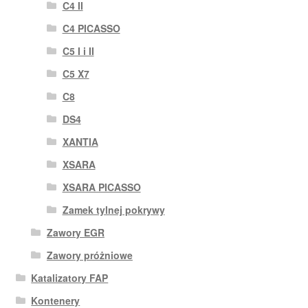
C4 II
C4 PICASSO
C5 I i II
C5 X7
C8
DS4
XANTIA
XSARA
XSARA PICASSO
Zamek tylnej pokrywy
Zawory EGR
Zawory próżniowe
Katalizatory FAP
Kontenery