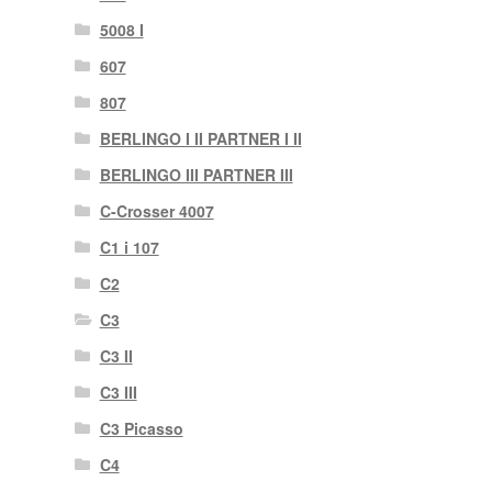
5008 I
607
807
BERLINGO I II PARTNER I II
BERLINGO III PARTNER III
C-Crosser 4007
C1 i 107
C2
C3
C3 II
C3 III
C3 Picasso
C4