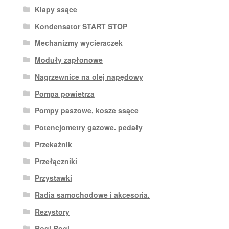
Klapy ssące
Kondensator START STOP
Mechanizmy wycieraczek
Moduły zapłonowe
Nagrzewnice na olej napędowy
Pompa powietrza
Pompy paszowe, kosze ssące
Potencjometry gazowe. pedały
Przekaźnik
Przełączniki
Przystawki
Radia samochodowe i akcesoria.
Rezystory
Rogi Rogi