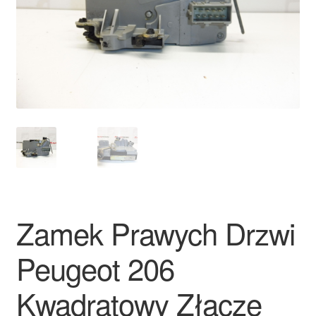
Płatności
Polityka prywatności
Procedura reklamacyjna
Skarga
Wózek
Zamówienia
Zamek Prawych Drzwi
Zasady i warunki
Peugeot 206
Kwadratowy Złącze