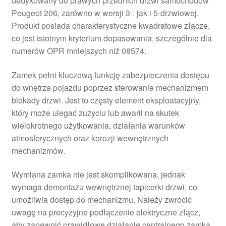
dedykowany do prawych przednich drzwi samochodów
Peugeot 206, zarówno w wersji 3-, jak i 5-drzwiowej.
Produkt posiada charakterystyczne kwadratowe złącze,
co jest istotnym kryterium dopasowania, szczególnie dla
numerów OPR mniejszych niż 08574.
Zamek pełni kluczową funkcję zabezpieczenia dostępu
do wnętrza pojazdu poprzez sterowanie mechanizmem
blokady drzwi. Jest to częsty element eksploatacyjny,
który może ulegać zużyciu lub awarii na skutek
wielokrotnego użytkowania, działania warunków
atmosferycznych oraz korozji wewnętrznych
mechanizmów.
Wymiana zamka nie jest skomplikowana, jednak
wymaga demontażu wewnętrznej tapicerki drzwi, co
umożliwia dostęp do mechanizmu. Należy zwrócić
uwagę na precyzyjne podłączenie elektryczne złącz,
aby zapewnić prawidłowe działanie centralnego zamka.