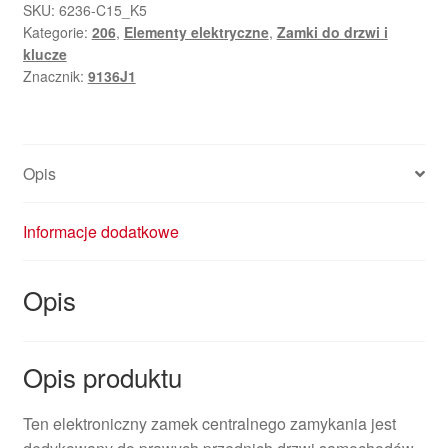
Peugeot
SKU:
6236-C15_K5
Kategorie:
206
,
Elementy elektryczne
,
Zamki do drzwi i
206
klucze
Kwadratowy
Znacznik:
9136J1
Złącze
9136J1
Opis
Informacje dodatkowe
Opis
Opis produktu
Ten elektroniczny zamek centralnego zamykania jest