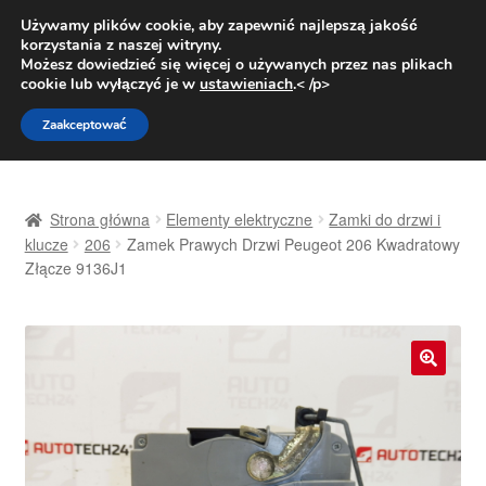
DOSTAWA od 31 zł
Używamy plików cookie, aby zapewnić najlepszą jakość
korzystania z naszej witryny.
Pn.-pt. 9:00-16:00
800 003 167
Możesz dowiedzieć się więcej o używanych przez nas plikach
cookie lub wyłączyć je w
ustawieniach
.< /p>
Przejdź
Przejdź
Menu
Zaakceptować
do
do
nawigacji
treści
Strona główna
Strona główna
Elementy elektryczne
Zamki do drzwi i
Dostawa
klucze
206
Zamek Prawych Drzwi Peugeot 206 Kwadratowy
Złącze 9136J1
Dostawa na cały świat
Kontakt
🔍
Moje konto
O nas