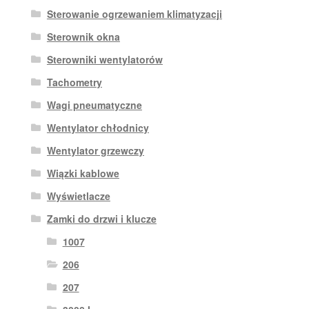
Sterowanie ogrzewaniem klimatyzacji
Sterownik okna
Sterowniki wentylatorów
Tachometry
Wagi pneumatyczne
Wentylator chłodnicy
Wentylator grzewczy
Wiązki kablowe
Wyświetlacze
Zamki do drzwi i klucze
1007
206
207