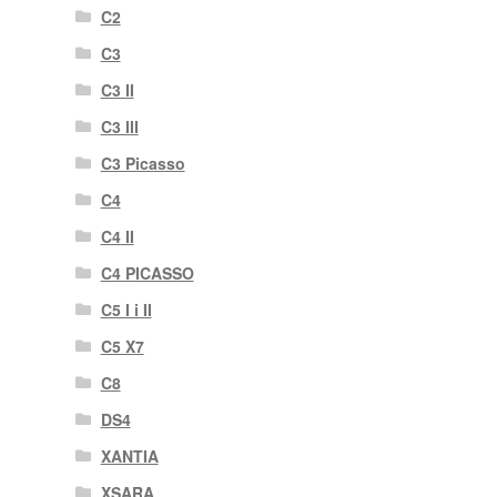
C2
C3
C3 II
C3 III
C3 Picasso
C4
C4 II
C4 PICASSO
C5 I i II
C5 X7
C8
DS4
XANTIA
XSARA