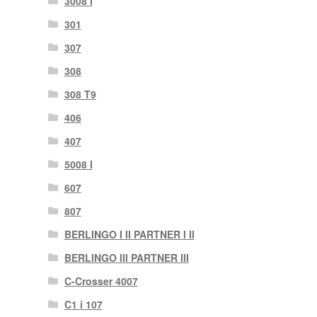
3008 I
301
307
308
308 T9
406
407
5008 I
607
807
BERLINGO I II PARTNER I II
BERLINGO III PARTNER III
C-Crosser 4007
C1 i 107