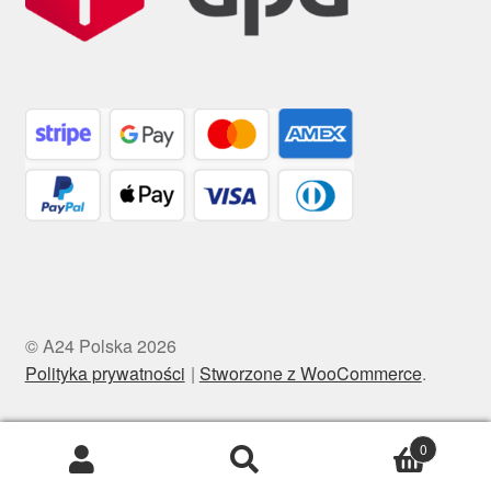
© A24 Polska 2026
Polityka prywatności
Stworzone z WooCommerce
.
0
Szukaj:
Szukaj