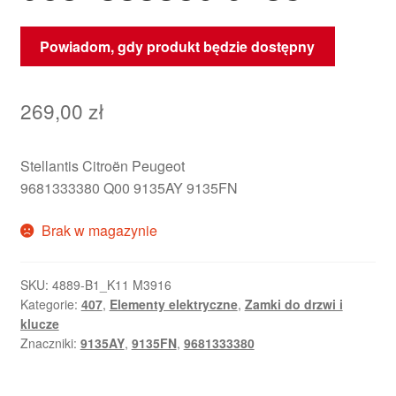
Powiadom, gdy produkt będzie dostępny
269,00
zł
Stellantis Citroën Peugeot
9681333380 Q00 9135AY 9135FN
Brak w magazynie
SKU:
4889-B1_K11 M3916
Kategorie:
407
,
Elementy elektryczne
,
Zamki do drzwi i
klucze
Znaczniki:
9135AY
,
9135FN
,
9681333380