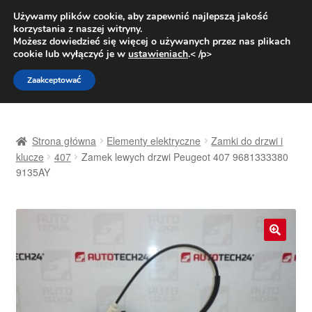
DOSTAWA od 31 zł
Używamy plików cookie, aby zapewnić najlepszą jakość
korzystania z naszej witryny.
Pn.-pt. 9:00-16:00
800 003 167
Możesz dowiedzieć się więcej o używanych przez nas plikach
cookie lub wyłączyć je w
ustawieniach
.< /p>
Przejdź
Przejdź
Menu
Zaakceptować
do
do
nawigacji
treści
Strona główna
Strona główna
Elementy elektryczne
Zamki do drzwi i
Dostawa
klucze
407
Zamek lewych drzwi Peugeot 407 9681333380
9135AY
Dostawa na cały świat
Kontakt
🔍
Moje konto
O nas