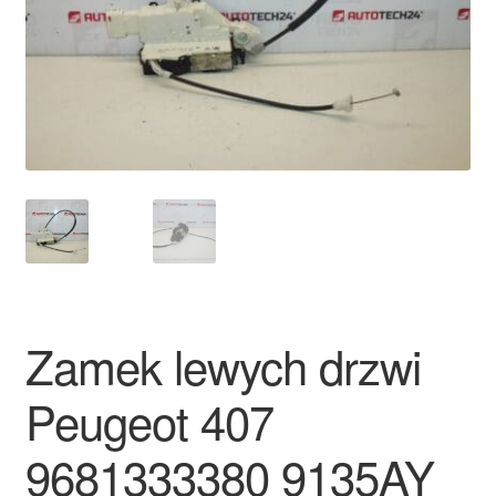
Płatności
Polityka prywatności
Procedura reklamacyjna
Skarga
Wózek
Zamówienia
Zamek lewych drzwi
Zasady i warunki
Peugeot 407
9681333380 9135AY