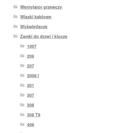
Wentylator grzewczy
Wiązki kablowe
Wyświetlacze
Zamki do drzwi i klucze
1007
206
207
3008 I
301
307
308
308 T9
406