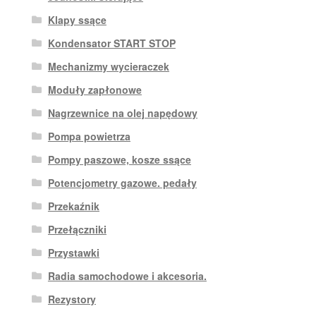
Klapy ssące
Kondensator START STOP
Mechanizmy wycieraczek
Moduły zapłonowe
Nagrzewnice na olej napędowy
Pompa powietrza
Pompy paszowe, kosze ssące
Potencjometry gazowe. pedały
Przekaźnik
Przełączniki
Przystawki
Radia samochodowe i akcesoria.
Rezystory