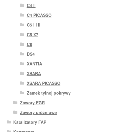
C4 II
C4 PICASSO
C5 I i II
C5 X7
C8
DS4
XANTIA
XSARA
XSARA PICASSO
Zamek tylnej pokrywy
Zawory EGR
Zawory próżniowe
Katalizatory FAP
Kontenery