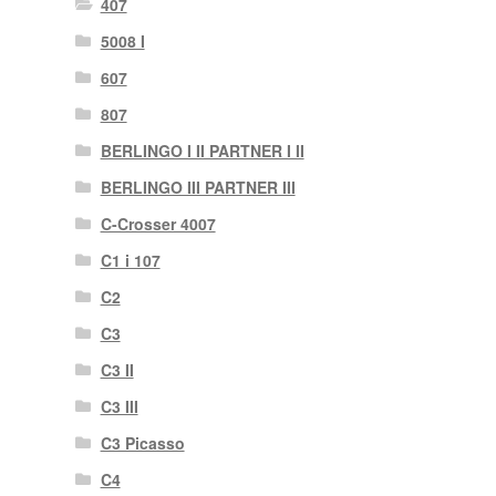
407
5008 I
607
807
BERLINGO I II PARTNER I II
BERLINGO III PARTNER III
C-Crosser 4007
C1 i 107
C2
C3
C3 II
C3 III
C3 Picasso
C4