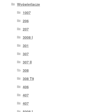
Wyświetlacze
1007
206
207
3008 I
301
307
307 II
308
308 T9
406
407
407
5008 I