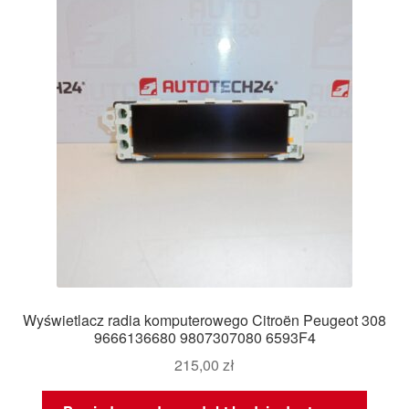
Wyświetlacz radia komputerowego Citroën Peugeot 308
9666136680 9807307080 6593F4
215,00
zł