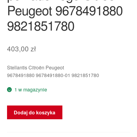
Peugeot 9678491880
9821851780
403,00
zł
Stellantis Citroën Peugeot
9678491880 9678491880-01 9821851780
1 w magazynie
ilość
Dodaj do koszyka
Wyświetlacz
radia
i