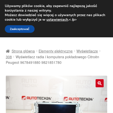
DOSTAWA od 31 zł
Używamy plików cookie, aby zapewnić najlepszą jakość
korzystania z naszej witryny.
Pn.-pt. 9:00-16:00
800 003 167
Możesz dowiedzieć się więcej o używanych przez nas plikach
cookie lub wyłączyć je w
ustawieniach
.< /p>
Przejdź
Przejdź
Menu
Zaakceptować
do
do
nawigacji
treści
Strona główna
Strona główna
Elementy elektryczne
Wyświetlacze
Dostawa
308
Wyświetlacz radia i komputera pokładowego Citroën
Peugeot 9678491880 9821851780
Dostawa na cały świat
Kontakt
🔍
Moje konto
O nas