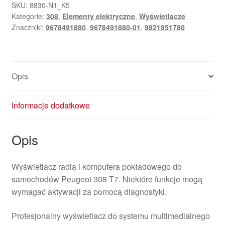
komputera
SKU:
8830-N1_K5
Kategorie:
308
,
Elementy elektryczne
,
Wyświetlacze
pokładowego
Znaczniki:
9678491880
,
9678491880-01
,
9821851780
Citroën
Peugeot
9678491880
9821851780
Opis
Informacje dodatkowe
Opis
Wyświetlacz radia i komputera pokładowego do
samochodów Peugeot 308 T7. Niektóre funkcje mogą
wymagać aktywacji za pomocą diagnostyki.
Profesjonalny wyświetlacz do systemu multimedialnego