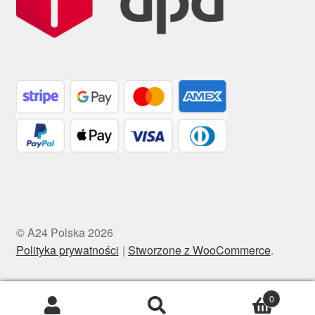
© A24 Polska 2026
Polityka prywatności
Stworzone z WooCommerce
.
0
Szukaj:
Szukaj