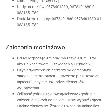
Model: Peugeot 308 (T7)
Kody produktów: 9678491880, 9678491880-01,
9821851780
Dodatkowe numery: 9678491880 9678491880-01
9821851780
Zalecenia montażowe
Przed rozpoczęciem prac odłączyć akumulator,
aby uniknąć zwarć i uszkodzenia elektroniki.
Użyć odpowiednich narzędzi do demontażu
okładzin i ramki panelu (narzędzia plastikowe do
tapicerki), aby nie uszkodzić elementów
wykończenia.
Odkręcić jednostkę główną/uchwyty zgodnie z
zaleceniami producenta, delikatnie wypiąć złącza
i taśmy elastyczne. Zwrócić uwagę na taśmę flex