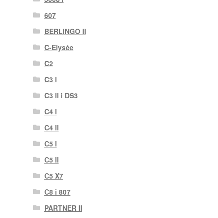
607
BERLINGO II
C-Elysée
C2
C3 I
C3 II i DS3
C4 I
C4 II
C5 I
C5 II
C5 X7
C8 i 807
PARTNER II