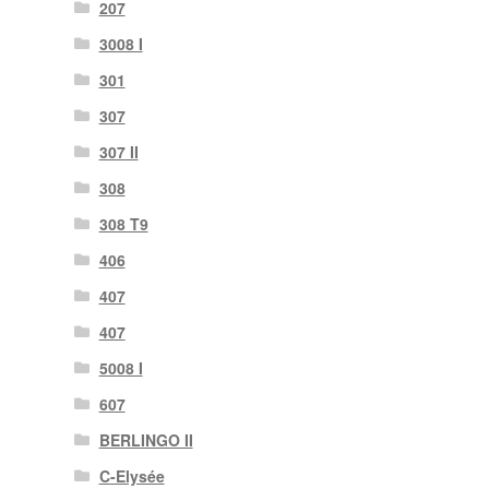
207
3008 I
301
307
307 II
308
308 T9
406
407
407
5008 I
607
BERLINGO II
C-Elysée