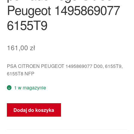
Peugeot 1495869077
6155T9
161,00
zł
PSA CITROEN PEUGEOT 1495869077 D00, 6155T9,
6155T8 NFP
1 w magazynie
ilość
Dodaj do koszyka
Wyświetlacz
radia
i