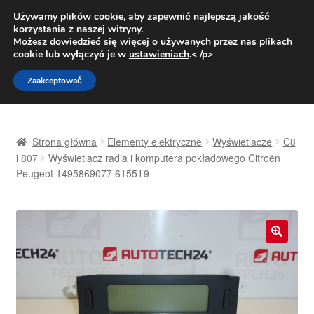
DOSTAWA od 31 zł
Używamy plików cookie, aby zapewnić najlepszą jakość
korzystania z naszej witryny.
Pn.-pt. 9:00-16:00
800 003 167
Możesz dowiedzieć się więcej o używanych przez nas plikach
cookie lub wyłączyć je w
ustawieniach
.< /p>
Przejdź
Przejdź
Menu
Zaakceptować
do
do
nawigacji
treści
Strona główna
Strona główna
Elementy elektryczne
Wyświetlacze
C8
Dostawa
i 807
Wyświetlacz radia i komputera pokładowego Citroën
Peugeot 1495869077 6155T9
Dostawa na cały świat
Kontakt
🔍
Moje konto
O nas