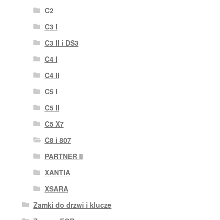
C2
C3 I
C3 II i DS3
C4 I
C4 II
C5 I
C5 II
C5 X7
C8 i 807
PARTNER II
XANTIA
XSARA
Zamki do drzwi i klucze