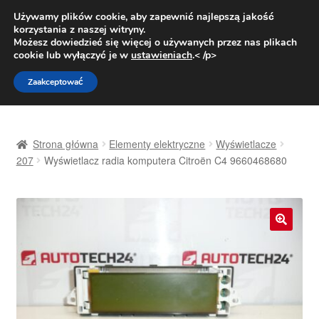
DOSTAWA od 31 zł
Używamy plików cookie, aby zapewnić najlepszą jakość
korzystania z naszej witryny.
Pn.-pt. 9:00-16:00
800 003 167
Możesz dowiedzieć się więcej o używanych przez nas plikach
cookie lub wyłączyć je w
ustawieniach
.< /p>
Przejdź
Przejdź
Menu
Zaakceptować
do
do
nawigacji
treści
Strona główna
Strona główna
Elementy elektryczne
Wyświetlacze
Dostawa
207
Wyświetlacz radia komputera Citroën C4 9660468680
Dostawa na cały świat
Kontakt
🔍
Moje konto
O nas