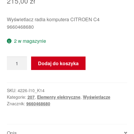
215,00
zł
Wyświetlacz radia komputera CITROEN C4
9660468680
2 w magazynie
ilość
Dodaj do koszyka
Wyświetlacz
radia
komputera
Citroën
SKU:
4226-I10_K14
Kategorie:
207
,
Elementy elektryczne
,
Wyświetlacze
C4
Znacznik:
9660468680
9660468680
Opis