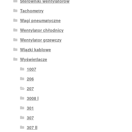
Sterowniki wentylatorów
Tachometry
Wagi pneumatyczne
Wentylator chłodnicy
Wentylator grzewczy
Wiązki kablowe
Wyświetlacze
1007
206
207
3008 I
301
307
307 II