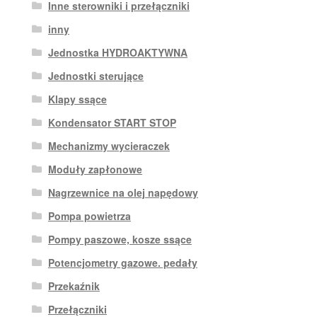
Inne sterowniki i przełączniki
inny
Jednostka HYDROAKTYWNA
Jednostki sterujące
Klapy ssące
Kondensator START STOP
Mechanizmy wycieraczek
Moduły zapłonowe
Nagrzewnice na olej napędowy
Pompa powietrza
Pompy paszowe, kosze ssące
Potencjometry gazowe. pedały
Przekaźnik
Przełączniki