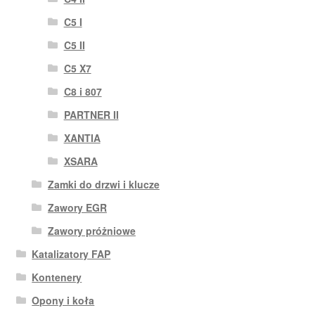
C5 I
C5 II
C5 X7
C8 i 807
PARTNER II
XANTIA
XSARA
Zamki do drzwi i klucze
Zawory EGR
Zawory próżniowe
Katalizatory FAP
Kontenery
Opony i koła