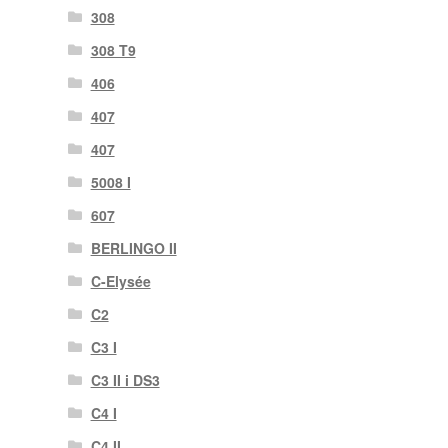
308
308 T9
406
407
407
5008 I
607
BERLINGO II
C-Elysée
C2
C3 I
C3 II i DS3
C4 I
C4 II