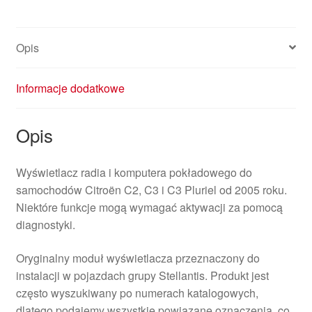
96597970XT
6155EX
Opis
Informacje dodatkowe
Opis
Wyświetlacz radia i komputera pokładowego do
samochodów Citroën C2, C3 i C3 Pluriel od 2005 roku.
Niektóre funkcje mogą wymagać aktywacji za pomocą
diagnostyki.
Oryginalny moduł wyświetlacza przeznaczony do
instalacji w pojazdach grupy Stellantis. Produkt jest
często wyszukiwany po numerach katalogowych,
dlatego podajemy wszystkie powiązane oznaczenia, co