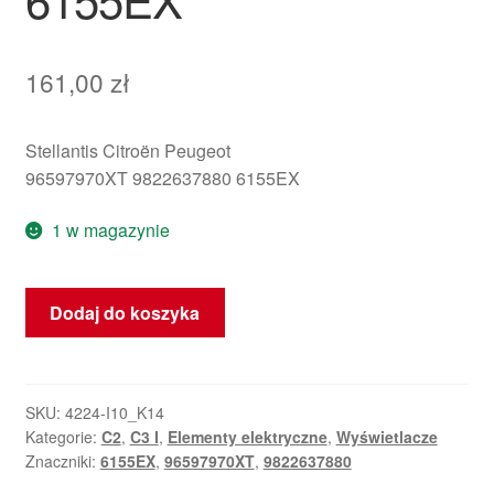
161,00
zł
Stellantis Citroën Peugeot
96597970XT 9822637880 6155EX
1 w magazynie
ilość
Dodaj do koszyka
Wyświetlacz
radia
i
komputera
SKU:
4224-I10_K14
Kategorie:
C2
,
C3 I
,
Elementy elektryczne
,
Wyświetlacze
Citroën
Znaczniki:
6155EX
,
96597970XT
,
9822637880
C2
C3