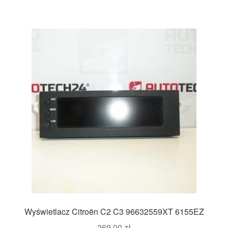
Wyświetlacz Citroën C2 C3 96632559XT 6155EZ
269,00
zł