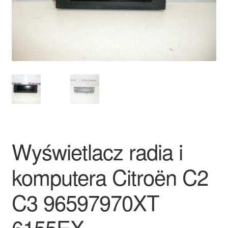
Płatności
Polityka prywatności
Procedura reklamacyjna
Skarga
Wózek
Wyświetlacz radia i
Zamówienia
komputera Citroën C2
Zasady i warunki
C3 96597970XT
6155EX