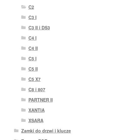
C2
C3 I
C3 II i DS3
C4 I
C4 II
C5 I
C5 II
C5 X7
C8 i 807
PARTNER II
XANTIA
XSARA
Zamki do drzwi i klucze