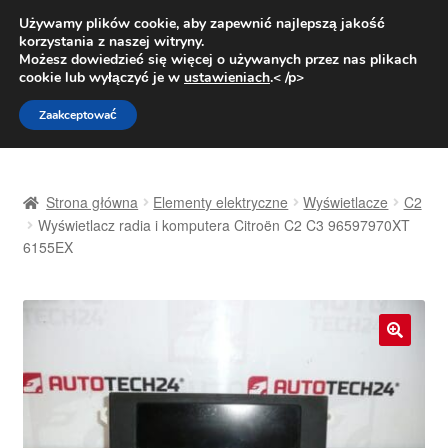
DOSTAWA od 31 zł
Używamy plików cookie, aby zapewnić najlepszą jakość
korzystania z naszej witryny.
Pn.-pt. 9:00-16:00
800 003 167
Możesz dowiedzieć się więcej o używanych przez nas plikach
cookie lub wyłączyć je w
ustawieniach
.< /p>
Przejdź
Przejdź
Menu
Zaakceptować
do
do
nawigacji
treści
Strona główna
Strona główna
Elementy elektryczne
Wyświetlacze
C2
Dostawa
Wyświetlacz radia i komputera Citroën C2 C3 96597970XT
6155EX
Dostawa na cały świat
Kontakt
🔍
Moje konto
O nas