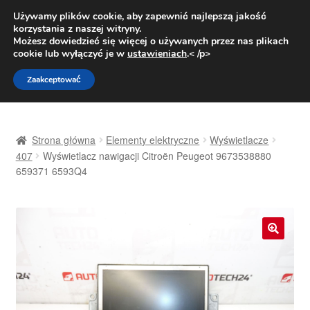
DOSTAWA od 31 zł
Używamy plików cookie, aby zapewnić najlepszą jakość
korzystania z naszej witryny.
Pn.-pt. 9:00-16:00
800 003 167
Możesz dowiedzieć się więcej o używanych przez nas plikach
cookie lub wyłączyć je w
ustawieniach
.< /p>
Przejdź
Przejdź
Menu
Zaakceptować
do
do
nawigacji
treści
Strona główna
Strona główna
Elementy elektryczne
Wyświetlacze
Dostawa
407
Wyświetlacz nawigacji Citroën Peugeot 9673538880
659371 6593Q4
Dostawa na cały świat
Kontakt
🔍
Moje konto
O nas