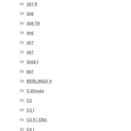
307 II
308
308 T9
406
407
407
5008 I
607
BERLINGO II
C-Elysée
C2
C3 I
C3 II i DS3
C4 I