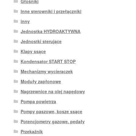
Głośniki
Inne sterowniki i przełączniki
inny
Jednostka HYDROAKTYWNA
Jednostki sterujące
Klapy ssące
Kondensator START STOP
Mechanizmy wycieraczek
Moduły zapłonowe
Nagrzewnice na olej napędowy
Pompa powietrza
Pompy paszowe, kosze ssące
Potencjometry gazowe. pedały
Przekaźnik