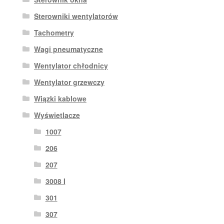
Sterowniki wentylatorów
Tachometry
Wagi pneumatyczne
Wentylator chłodnicy
Wentylator grzewczy
Wiązki kablowe
Wyświetlacze
1007
206
207
3008 I
301
307