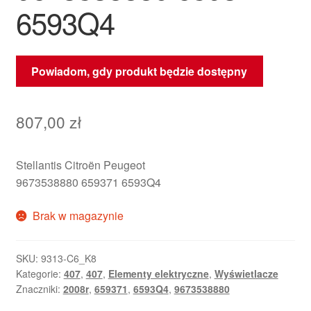
6593Q4
Powiadom, gdy produkt będzie dostępny
807,00
zł
Stellantis Citroën Peugeot
9673538880 659371 6593Q4
Brak w magazynie
SKU:
9313-C6_K8
Kategorie:
407
,
407
,
Elementy elektryczne
,
Wyświetlacze
Znaczniki:
2008r
,
659371
,
6593Q4
,
9673538880