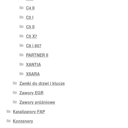
C4 II
C5 I
C5 II
C5 X7
C8 i 807
PARTNER II
XANTIA
XSARA
Zamki do drzwi i klucze
Zawory EGR
Zawory próżniowe
Katalizatory FAP
Kontenery