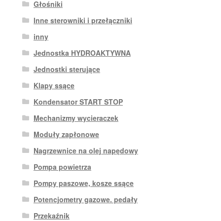
Głośniki
Inne sterowniki i przełączniki
inny
Jednostka HYDROAKTYWNA
Jednostki sterujące
Klapy ssące
Kondensator START STOP
Mechanizmy wycieraczek
Moduły zapłonowe
Nagrzewnice na olej napędowy
Pompa powietrza
Pompy paszowe, kosze ssące
Potencjometry gazowe. pedały
Przekaźnik