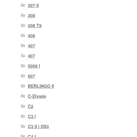
307 II
308
308 T9
406
407
407
5008 I
607
BERLINGO II
C-Elysée
C2
C3 I
C3 II i DS3
C4 I