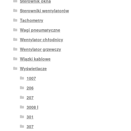
Sterownik okna
Sterowniki wentylatorów
Tachometry
Wagi pneumatyczne
Wentylator chłodnicy
Wentylator grzewczy
Wiązki kablowe
Wyświetlacze
1007
206
207
3008 I
301
307