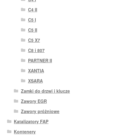
C4 II
C5 I
C5 II
C5 X7
C8 i 807
PARTNER II
XANTIA
XSARA
Zamki do drzwi i klucze
Zawory EGR
Zawory próżniowe
Katalizatory FAP
Kontenery