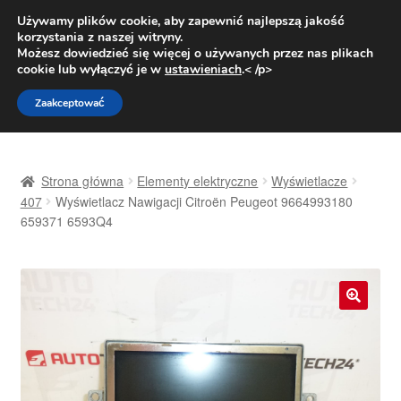
DOSTAWA od 31 zł
Używamy plików cookie, aby zapewnić najlepszą jakość
korzystania z naszej witryny.
Pn.-pt. 9:00-16:00
800 003 167
Możesz dowiedzieć się więcej o używanych przez nas plikach
cookie lub wyłączyć je w
ustawieniach
.< /p>
Przejdź
Przejdź
Menu
Zaakceptować
do
do
nawigacji
treści
Strona główna
Strona główna
Elementy elektryczne
Wyświetlacze
Dostawa
407
Wyświetlacz Nawigacji Citroën Peugeot 9664993180
659371 6593Q4
Dostawa na cały świat
Kontakt
🔍
Moje konto
O nas