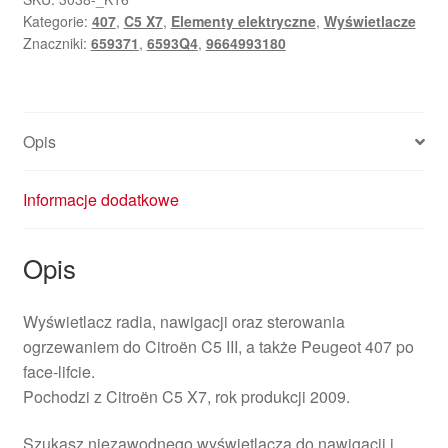
Kategorie:
407
,
C5 X7
,
Elementy elektryczne
,
Wyświetlacze
Znaczniki:
659371
,
6593Q4
,
9664993180
Opis
Informacje dodatkowe
Opis
Wyświetlacz radia, nawigacji oraz sterowania
ogrzewaniem do Citroën C5 III, a także Peugeot 407 po
face-lifcie.
Pochodzi z Citroën C5 X7, rok produkcji 2009.
Szukasz niezawodnego wyświetlacza do nawigacji i