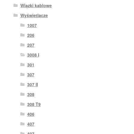
Wiązki kablowe
Wyświetlacze
1007
206
207
3008 I
301
307
307 II
308
308 T9
406
407
407