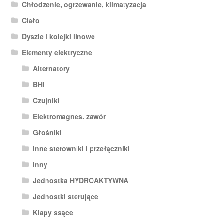
Chłodzenie, ogrzewanie, klimatyzacja
Ciało
Dyszle i kolejki linowe
Elementy elektryczne
Alternatory
BHI
Czujniki
Elektromagnes. zawór
Głośniki
Inne sterowniki i przełączniki
inny
Jednostka HYDROAKTYWNA
Jednostki sterujące
Klapy ssące