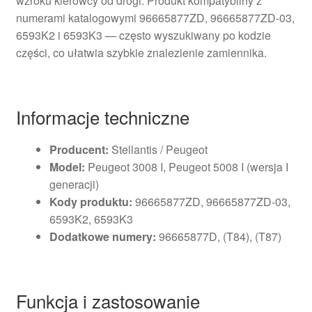
wzroku kierowcy od drogi. Produkt kompatybilny z
numerami katalogowymi 96665877ZD, 96665877ZD-03,
6593K2 i 6593K3 — często wyszukiwany po kodzie
części, co ułatwia szybkie znalezienie zamiennika.
Informacje techniczne
Producent:
Stellantis / Peugeot
Model:
Peugeot 3008 I, Peugeot 5008 I (wersja I
generacji)
Kody produktu:
96665877ZD, 96665877ZD-03,
6593K2, 6593K3
Dodatkowe numery:
96665877D, (T84), (T87)
Funkcja i zastosowanie