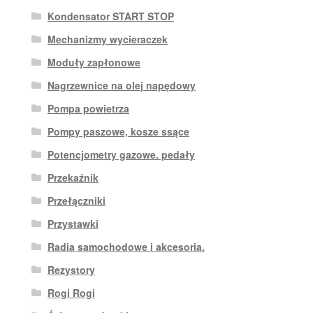
Kondensator START STOP
Mechanizmy wycieraczek
Moduły zapłonowe
Nagrzewnice na olej napędowy
Pompa powietrza
Pompy paszowe, kosze ssące
Potencjometry gazowe. pedały
Przekaźnik
Przełączniki
Przystawki
Radia samochodowe i akcesoria.
Rezystory
Rogi Rogi