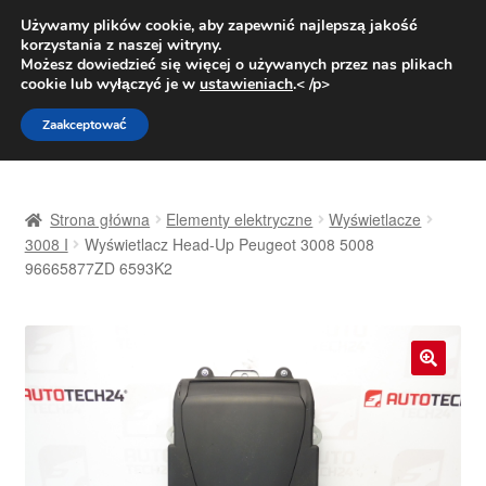
DOSTAWA od 31 zł
Używamy plików cookie, aby zapewnić najlepszą jakość
korzystania z naszej witryny.
Pn.-pt. 9:00-16:00
800 003 167
Możesz dowiedzieć się więcej o używanych przez nas plikach
cookie lub wyłączyć je w
ustawieniach
.< /p>
Przejdź
Przejdź
Menu
Zaakceptować
do
do
nawigacji
treści
Strona główna
Strona główna
Elementy elektryczne
Wyświetlacze
Dostawa
3008 I
Wyświetlacz Head-Up Peugeot 3008 5008
96665877ZD 6593K2
Dostawa na cały świat
Kontakt
🔍
Moje konto
O nas