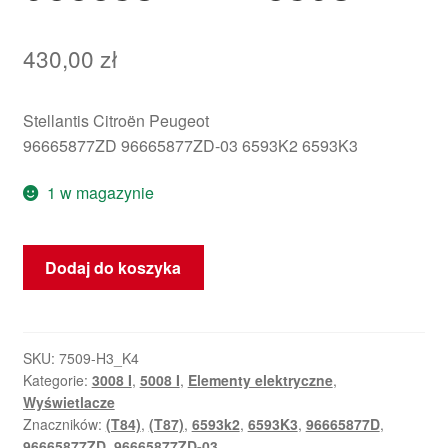
430,00
zł
Stellantis Citroën Peugeot
96665877ZD 96665877ZD-03 6593K2 6593K3
1 w magazynie
ilość
Dodaj do koszyka
Wyświetlacz
Head-
Up
Peugeot
SKU:
7509-H3_K4
Kategorie:
3008 I
,
5008 I
,
Elementy elektryczne
,
3008
Wyświetlacze
5008
Znaczników:
(T84)
,
(T87)
,
6593k2
,
6593K3
,
96665877D
,
96665877ZD
96665877ZD
,
96665877ZD-03