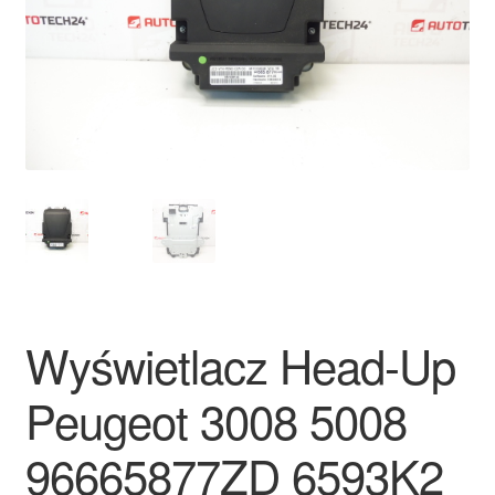
Płatności
Polityka prywatności
Procedura reklamacyjna
Skarga
Wózek
Zamówienia
Wyświetlacz Head-Up
Zasady i warunki
Peugeot 3008 5008
96665877ZD 6593K2