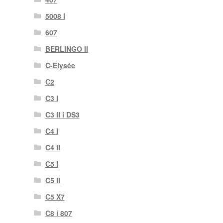
5008 I
607
BERLINGO II
C-Elysée
C2
C3 I
C3 II i DS3
C4 I
C4 II
C5 I
C5 II
C5 X7
C8 i 807