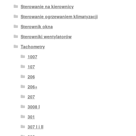
Sterowanie na kierownicy
Sterowanie ogrzewaniem klimatyzacji
Sterownik okna
Sterowniki wentylatorów
Tachometry
1007
107
206
206+
207
3008 I
301
307 I i II