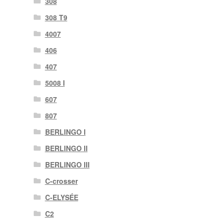
308
308 T9
4007
406
407
5008 I
607
807
BERLINGO I
BERLINGO II
BERLINGO III
C-crosser
C-ELYSÉE
C2