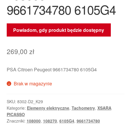
9661734780 6105G4
Powiadom, gdy produkt będzie dostępny
269,00
zł
PSA Citroen Peugeot 9661734780 6105G4
Brak w magazynie
SKU:
8302-D2_K29
Kategorie:
Elementy elektryczne
,
Tachometry
,
XSARA
PICASSO
Znaczniki:
108000
,
108270
,
6105G4
,
9661734780