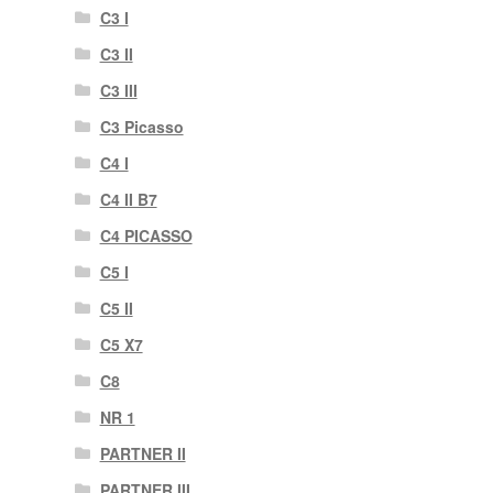
C3 I
C3 II
C3 III
C3 Picasso
C4 I
C4 II B7
C4 PICASSO
C5 I
C5 II
C5 X7
C8
NR 1
PARTNER II
PARTNER III