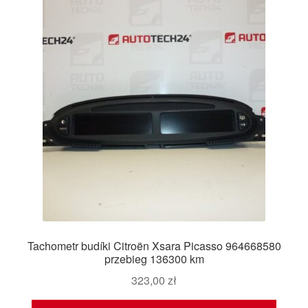
Tachometr budíki Citroën Xsara Picasso 964668580
przebieg 136300 km
323,00
zł