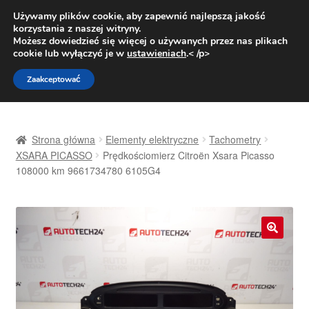
DOSTAWA od 31 zł
Używamy plików cookie, aby zapewnić najlepszą jakość
korzystania z naszej witryny.
Pn.-pt. 9:00-16:00
800 003 167
Możesz dowiedzieć się więcej o używanych przez nas plikach
cookie lub wyłączyć je w
ustawieniach
.< /p>
Przejdź
Przejdź
Menu
Zaakceptować
do
do
nawigacji
treści
Strona główna
Strona główna
Elementy elektryczne
Tachometry
Dostawa
XSARA PICASSO
Prędkościomierz Citroën Xsara Picasso
108000 km 9661734780 6105G4
Dostawa na cały świat
Kontakt
🔍
Moje konto
O nas