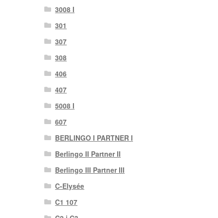
3008 I
301
307
308
406
407
5008 I
607
BERLINGO I PARTNER I
Berlingo II Partner II
Berlingo III Partner III
C-Elysée
C1 107
C2 i C3