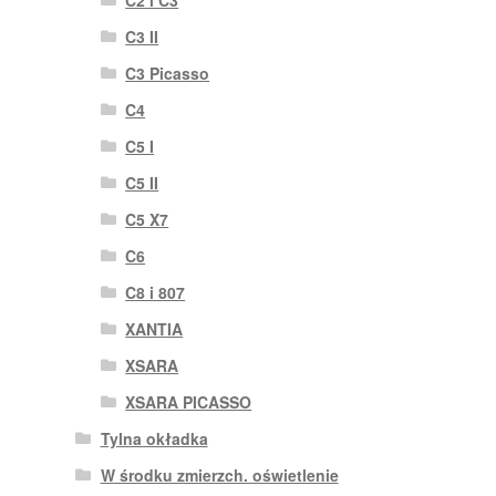
C3 II
C3 Picasso
C4
C5 I
C5 II
C5 X7
C6
C8 i 807
XANTIA
XSARA
XSARA PICASSO
Tylna okładka
W środku zmierzch. oświetlenie