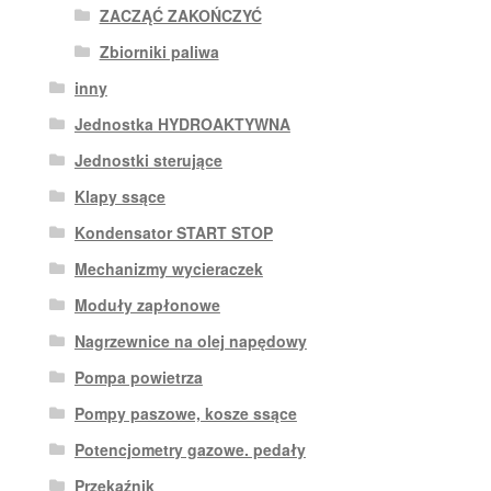
ZACZĄĆ ZAKOŃCZYĆ
Zbiorniki paliwa
inny
Jednostka HYDROAKTYWNA
Jednostki sterujące
Klapy ssące
Kondensator START STOP
Mechanizmy wycieraczek
Moduły zapłonowe
Nagrzewnice na olej napędowy
Pompa powietrza
Pompy paszowe, kosze ssące
Potencjometry gazowe. pedały
Przekaźnik