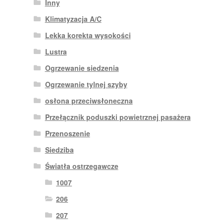
Inny
Klimatyzacja A/C
Lekka korekta wysokości
Lustra
Ogrzewanie siedzenia
Ogrzewanie tylnej szyby
osłona przeciwsłoneczna
Przełącznik poduszki powietrznej pasażera
Przenoszenie
Siedziba
Światła ostrzegawcze
1007
206
207