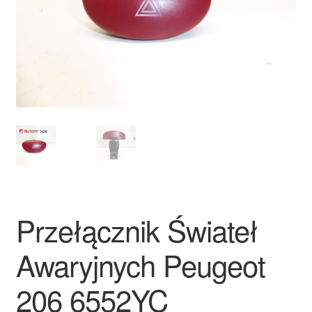
Płatności
Polityka prywatności
Procedura reklamacyjna
Skarga
Wózek
Zamówienia
Przełącznik Świateł
Zasady i warunki
Awaryjnych Peugeot
206 6552YC