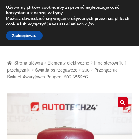
DOSTAWA od 31 zł
Używamy plików cookie, aby zapewnić najlepszą jakość
korzystania z naszej witryny.
Pn.-pt. 9:00-16:00
800 003 167
Możesz dowiedzieć się więcej o używanych przez nas plikach
cookie lub wyłączyć je w
ustawieniach
.< /p>
Przejdź
Przejdź
Menu
Zaakceptować
do
do
nawigacji
treści
Strona główna
Strona główna
Elementy elektryczne
Inne sterowniki i
Dostawa
przełączniki
Światła ostrzegawcze
206
Przełącznik
Świateł Awaryjnych Peugeot 206 6552YC
Dostawa na cały świat
Kontakt
🔍
Moje konto
O nas