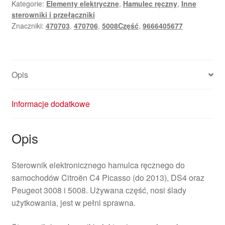
Kategorie:
Elementy elektryczne
,
Hamulec ręczny
,
Inne
DS
sterowniki i przełączniki
Peugeot
Znaczniki:
470703
,
470706
,
5008Część
,
9666405677
9666405677
470706
Opis
Informacje dodatkowe
Opis
Sterownik elektronicznego hamulca ręcznego do
samochodów Citroën C4 Picasso (do 2013), DS4 oraz
Peugeot 3008 i 5008. Używana część, nosi ślady
użytkowania, jest w pełni sprawna.