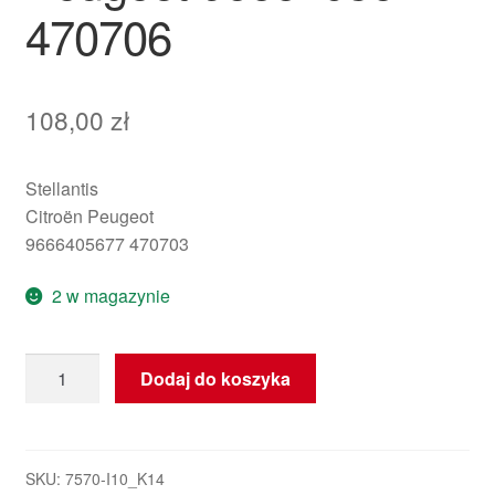
470706
108,00
zł
Stellantis
Citroën Peugeot
9666405677 470703
2 w magazynie
ilość
Dodaj do koszyka
Sterownik
hamulca
ręcznego
Citroën
SKU:
7570-I10_K14