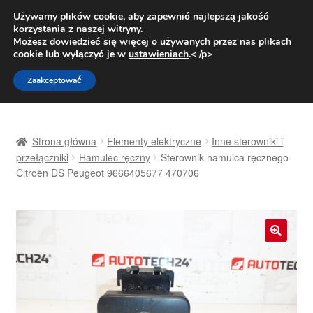
DOSTAWA od 31 zł
Używamy plików cookie, aby zapewnić najlepszą jakość
korzystania z naszej witryny.
Pn.-pt. 9:00-16:00
800 003 167
Możesz dowiedzieć się więcej o używanych przez nas plikach
cookie lub wyłączyć je w
ustawieniach
.< /p>
Przejdź
Przejdź
Menu
Zaakceptować
do
do
nawigacji
treści
Strona główna
Strona główna
Elementy elektryczne
Inne sterowniki i
Dostawa
przełączniki
Hamulec ręczny
Sterownik hamulca ręcznego
Citroën DS Peugeot 9666405677 470706
Dostawa na cały świat
Kontakt
🔍
Moje konto
O nas