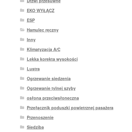
Drzwi przesuwne
EKO WYŁĄCZ
ESP
Hamulec ręczny
Inny
Klimatyzacja A/C
Lekka korekta wysokości
Lustra
Ogrzewanie siedzenia
Ogrzewanie tylnej szyby
osłona przeciwsłoneczna
Przełącznik poduszki powietrznej pasażera
Przenoszenie
Siedziba