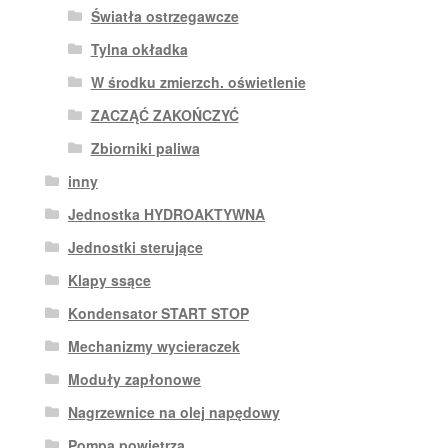
Światła ostrzegawcze
Tylna okładka
W środku zmierzch. oświetlenie
ZACZĄĆ ZAKOŃCZYĆ
Zbiorniki paliwa
inny
Jednostka HYDROAKTYWNA
Jednostki sterujące
Klapy ssące
Kondensator START STOP
Mechanizmy wycieraczek
Moduły zapłonowe
Nagrzewnice na olej napędowy
Pompa powietrza