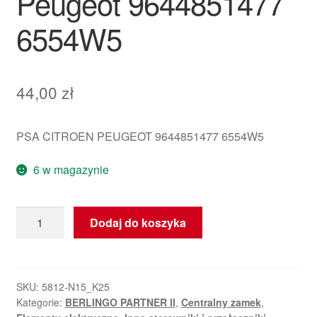
Peugeot 9644851477
6554W5
44,00
zł
PSA CITROEN PEUGEOT 9644851477 6554W5
6 w magazynie
ilość
Dodaj do koszyka
Sterownik
Centralnego
Zamka
Citro&ebreve;n
SKU:
5812-N15_K25
Kategorie:
BERLINGO PARTNER II
,
Centralny zamek
,
Peugeot