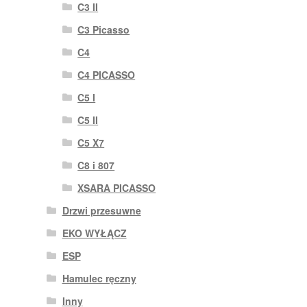
C3 II
C3 Picasso
C4
C4 PICASSO
C5 I
C5 II
C5 X7
C8 i 807
XSARA PICASSO
Drzwi przesuwne
EKO WYŁĄCZ
ESP
Hamulec ręczny
Inny