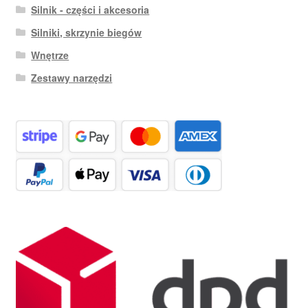
Silnik - części i akcesoria
Silniki, skrzynie biegów
Wnętrze
Zestawy narzędzi