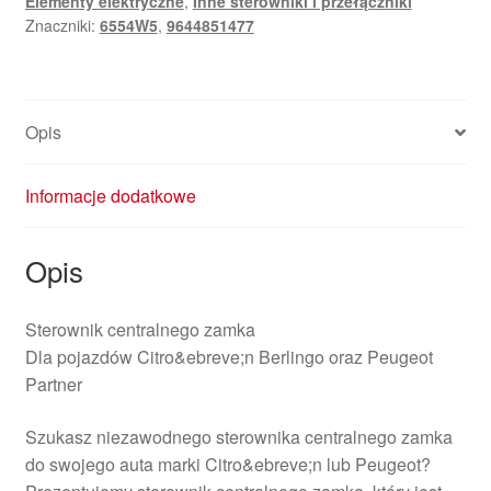
Elementy elektryczne
,
Inne sterowniki i przełączniki
9644851477
Znaczniki:
6554W5
,
9644851477
6554W5
Opis
Informacje dodatkowe
Opis
Sterownik centralnego zamka
Dla pojazdów Citro&ebreve;n Berlingo oraz Peugeot
Partner
Szukasz niezawodnego sterownika centralnego zamka
do swojego auta marki Citro&ebreve;n lub Peugeot?