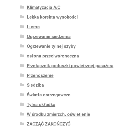
Klimatyzacja A/C
Lekka korekta wysokości
Lustra
Ogrzewanie siedzenia
Ogrzewanie tylnej szyby
osłona przeciwsłoneczna
Przełącznik poduszki powietrznej pasażera
Przenoszenie
Siedziba
Światła ostrzegawcze
Tylna okładka
W środku zmierzch. oświetlenie
ZACZĄĆ ZAKOŃCZYĆ