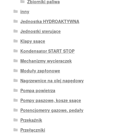
Zbiorniki paliwa
inny
Jednostka HYDROAKTYWNA
Jednostki sterujące
Klapy ssące
Kondensator START STOP
Mechanizmy wycieraczek
Moduły zapłonowe
Nagrzewnice na olej napędowy
Pompa powietrza
Pompy paszowe, kosze ssące
Potencjometry gazowe. pedały
Przekaźnik
Przełączniki