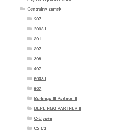
Centralny zamek
207
3008 I
301
307
308
407
5008 I
607
Berlingo III Partner III
BERLINGO PARTNER II
C-Elysée
C2 C3