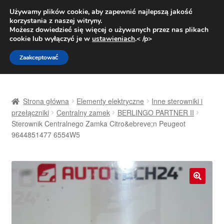
DOSTAWA od 31 zł
Używamy plików cookie, aby zapewnić najlepszą jakość
korzystania z naszej witryny.
Pn.-pt. 9:00-16:00
800 003 167
Możesz dowiedzieć się więcej o używanych przez nas plikach
cookie lub wyłączyć je w
ustawieniach
.< /p>
Przejdź
Przejdź
Menu
Zaakceptować
do
do
nawigacji
treści
Strona główna
Strona główna
Elementy elektryczne
Inne sterowniki i
Dostawa
przełączniki
Centralny zamek
BERLINGO PARTNER II
Sterownik Centralnego Zamka Citro&ebreve;n Peugeot
9644851477 6554W5
Dostawa na cały świat
Kontakt
Moje konto
🔍
O nas