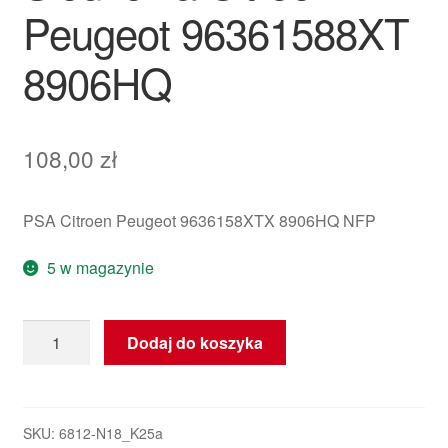
Peugeot 96361588XT
8906HQ
108,00
zł
PSA Citroen Peugeot 9636158XTX 8906HQ NFP
5 w magazynie
ilość
Dodaj do koszyka
Regulator
Podgrzewania
Siedzenia
Citroën
SKU:
6812-N18_K25a