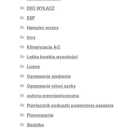
EKO WYŁĄCZ
ESP
Hamulec ręczny
Inny
Klimatyzacja A/C
Lekka korekta wysokości
Lustra
Ogrzewanie siedzenia
Ogrzewanie tylnej szyby
osłona przeciwsłoneczna
Przełącznik poduszki powietrznej pasażera
Przenoszenie
Siedziba