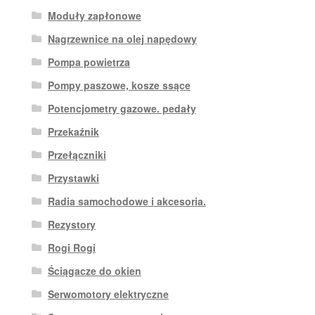
Moduły zapłonowe
Nagrzewnice na olej napędowy
Pompa powietrza
Pompy paszowe, kosze ssące
Potencjometry gazowe. pedały
Przekaźnik
Przełączniki
Przystawki
Radia samochodowe i akcesoria.
Rezystory
Rogi Rogi
Ściągacze do okien
Serwomotory elektryczne