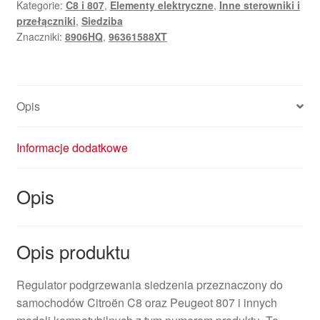
Kategorie:
C8 i 807
,
Elementy elektryczne
,
Inne sterowniki i
Peugeot
przełączniki
,
Siedziba
96361588XT
Znaczniki:
8906HQ
,
96361588XT
8906HQ
Opis
Informacje dodatkowe
Opis
Opis produktu
Regulator podgrzewania siedzenia przeznaczony do
samochodów Citroën C8 oraz Peugeot 807 i innych