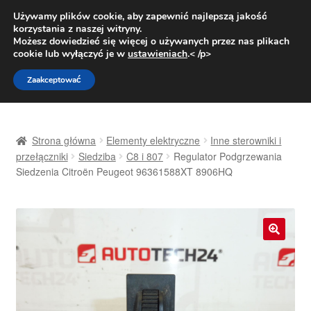
DOSTAWA od 31 zł
Używamy plików cookie, aby zapewnić najlepszą jakość
korzystania z naszej witryny.
Pn.-pt. 9:00-16:00
800 003 167
Możesz dowiedzieć się więcej o używanych przez nas plikach
cookie lub wyłączyć je w
ustawieniach
.< /p>
Przejdź
Przejdź
Menu
Zaakceptować
do
do
nawigacji
treści
Strona główna
Strona główna
Elementy elektryczne
Inne sterowniki i
Dostawa
przełączniki
Siedziba
C8 i 807
Regulator Podgrzewania
Siedzenia Citroën Peugeot 96361588XT 8906HQ
Dostawa na cały świat
Kontakt
🔍
Moje konto
O nas