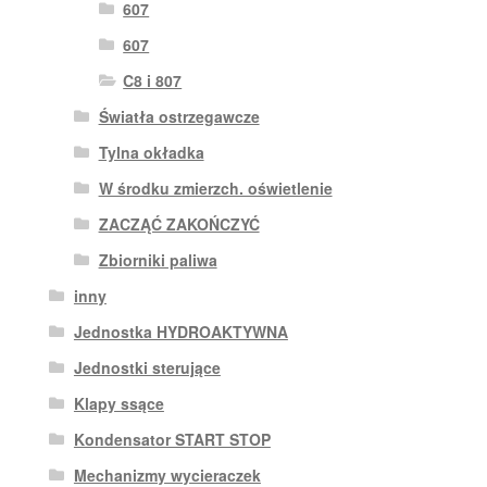
607
607
C8 i 807
Światła ostrzegawcze
Tylna okładka
W środku zmierzch. oświetlenie
ZACZĄĆ ZAKOŃCZYĆ
Zbiorniki paliwa
inny
Jednostka HYDROAKTYWNA
Jednostki sterujące
Klapy ssące
Kondensator START STOP
Mechanizmy wycieraczek