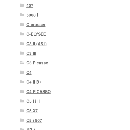
407
5008 I
C-crosser
C-ELYSÉE
C3 II (A51)
C3 III
C3 Picasso
C4
C4 II B7
C4 PICASSO
C5 I i II
C5 X7
C8 i 807
NR 1