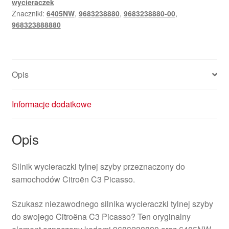
wycieraczek
Citroën
Znaczniki:
6405NW
,
9683238880
,
9683238880-00
,
C3
968323888880
Picasso
9683238880
6405NW
Opis
Informacje dodatkowe
Opis
Silnik wycieraczki tylnej szyby przeznaczony do
samochodów Citroën C3 Picasso.
Szukasz niezawodnego silnika wycieraczki tylnej szyby
do swojego Citroëna C3 Picasso? Ten oryginalny