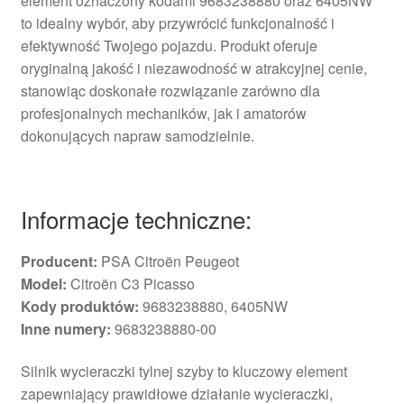
element oznaczony kodami 9683238880 oraz 6405NW
to idealny wybór, aby przywrócić funkcjonalność i
efektywność Twojego pojazdu. Produkt oferuje
oryginalną jakość i niezawodność w atrakcyjnej cenie,
stanowiąc doskonałe rozwiązanie zarówno dla
profesjonalnych mechaników, jak i amatorów
dokonujących napraw samodzielnie.
Informacje techniczne:
Producent:
PSA Citroën Peugeot
Model:
Citroën C3 Picasso
Kody produktów:
9683238880, 6405NW
Inne numery:
9683238880-00
Silnik wycieraczki tylnej szyby to kluczowy element
zapewniający prawidłowe działanie wycieraczki,