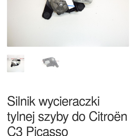
Płatności
Polityka prywatności
Procedura reklamacyjna
Skarga
Wózek
Zamówienia
Silnik wycieraczki
Zasady i warunki
tylnej szyby do Citroën
C3 Picasso