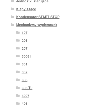
Jednostki sterujące
Klapy ssące
Kondensator START STOP
Mechanizmy wycieraczek
107
206
207
3008 I
301
307
308
308 T9
4007
406