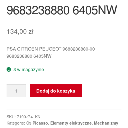
9683238880 6405NW
134,00
zł
PSA CITROEN PEUGEOT 9683238880-00
9683238880 6405NW
3 w magazynie
ilość
Dodaj do koszyka
Silnik
wycieraczki
tylnej
szyby
SKU:
7190-G4_K6
Kategorie:
C3 Picasso
,
Elementy elektryczne
,
Mechanizmy
do