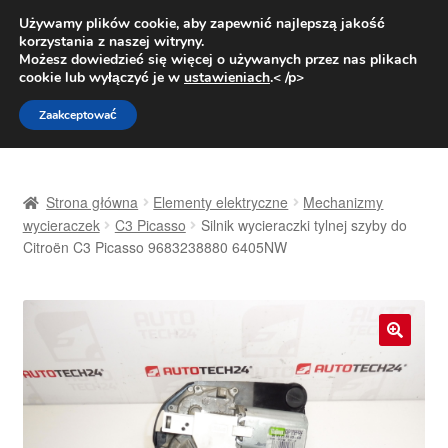
DOSTAWA od 31 zł
Używamy plików cookie, aby zapewnić najlepszą jakość
korzystania z naszej witryny.
Pn.-pt. 9:00-16:00
800 003 167
Możesz dowiedzieć się więcej o używanych przez nas plikach
cookie lub wyłączyć je w
ustawieniach
.< /p>
Przejdź
Przejdź
Menu
Zaakceptować
do
do
nawigacji
treści
Strona główna
Strona główna
Elementy elektryczne
Mechanizmy
Dostawa
wycieraczek
C3 Picasso
Silnik wycieraczki tylnej szyby do
Citroën C3 Picasso 9683238880 6405NW
Dostawa na cały świat
Kontakt
🔍
Moje konto
O nas