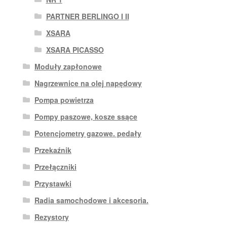
PARTNER BERLINGO I II
XSARA
XSARA PICASSO
Moduły zapłonowe
Nagrzewnice na olej napędowy
Pompa powietrza
Pompy paszowe, kosze ssące
Potencjometry gazowe. pedały
Przekaźnik
Przełączniki
Przystawki
Radia samochodowe i akcesoria.
Rezystory