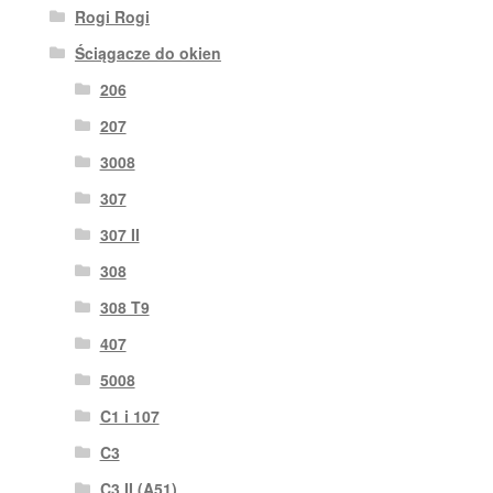
Rogi Rogi
Ściągacze do okien
206
207
3008
307
307 II
308
308 T9
407
5008
C1 i 107
C3
C3 II (A51)