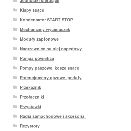
Jednostki sterujące
Klapy ssące
Kondensator START STOP
Mechanizmy wycieraczek
Moduły zapłonowe
Nagrzewnice na olej napędowy
Pompa powietrza
Pompy paszowe, kosze ssące
Potencjometry gazowe. pedały
Przekaźnik
Przełączniki
Przystawki
Radia samochodowe i akcesoria.
Rezystory