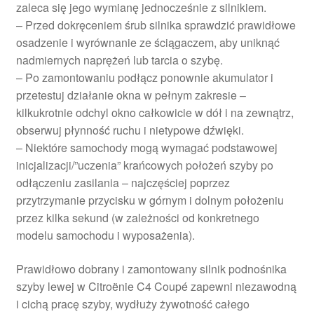
zaleca się jego wymianę jednocześnie z silnikiem.
– Przed dokręceniem śrub silnika sprawdzić prawidłowe
osadzenie i wyrównanie ze ściągaczem, aby uniknąć
nadmiernych naprężeń lub tarcia o szybę.
– Po zamontowaniu podłącz ponownie akumulator i
przetestuj działanie okna w pełnym zakresie –
kilkukrotnie odchyl okno całkowicie w dół i na zewnątrz,
obserwuj płynność ruchu i nietypowe dźwięki.
– Niektóre samochody mogą wymagać podstawowej
inicjalizacji/”uczenia” krańcowych położeń szyby po
odłączeniu zasilania – najczęściej poprzez
przytrzymanie przycisku w górnym i dolnym położeniu
przez kilka sekund (w zależności od konkretnego
modelu samochodu i wyposażenia).
Prawidłowo dobrany i zamontowany silnik podnośnika
szyby lewej w Citroënie C4 Coupé zapewni niezawodną
i cichą pracę szyby, wydłuży żywotność całego