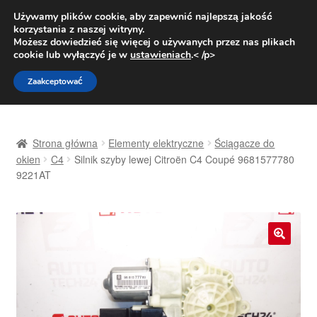
DOSTAWA od 31 zł
Używamy plików cookie, aby zapewnić najlepszą jakość
korzystania z naszej witryny.
Pn.-pt. 9:00-16:00
800 003 167
Możesz dowiedzieć się więcej o używanych przez nas plikach
cookie lub wyłączyć je w
ustawieniach
.< /p>
Przejdź
Przejdź
Menu
Zaakceptować
do
do
nawigacji
treści
Strona główna
Strona główna
Elementy elektryczne
Ściągacze do
Dostawa
okien
C4
Silnik szyby lewej Citroën C4 Coupé 9681577780
9221AT
Dostawa na cały świat
Kontakt
🔍
Moje konto
O nas