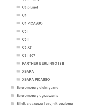
C3 pluriel
C4
C4 PICASSO
C5 I
C5 II
C5 X7
C8 i 807
PARTNER BERLINGO I i II
XSARA
XSARA PICASSO
Serwomotory elektryczne
Serwomotory ogrzewania
Silnik zraszacza i czujnik poziomu