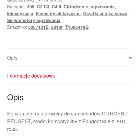
Kategorii:
308
,
C2 C3
,
C4 II
,
Chłodzenie, ogrzewanie,
klimatyzacja
,
Elementy elektryczne
,
Grzałki silnika serwo
,
Serwomotory ogrzewania
Znaczniki:
0207121B
,
2010r
,
T1006419G
Opis
Informacje dodatkowe
Opis
Serwomotor nagrzewnicy do samochodów CITROËN i
PEUGEOT, model kompatybilny z Peugeot 308 z 2010
roku.