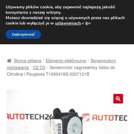
DOSTAWA od 31 zł
Używamy plików cookie, aby zapewnić najlepszą jakość
korzystania z naszej witryny.
Pn.-pt. 9:00-16:00
800 003 167
Możesz dowiedzieć się więcej o używanych przez nas plikach
cookie lub wyłączyć je w
ustawieniach
.< /p>
Przejdź
Przejdź
Menu
Zaakceptować
do
do
nawigacji
treści
Strona główna
Strona główna
Elementy elektryczne
Serwomotory
Dostawa
ogrzewania
C2 C3
Serwomotor nagrzewnicy Valeo do
Citroëna i Peugeota T1006419G 0207121B
Dostawa na cały świat
Kontakt
🔍
Moje konto
O nas