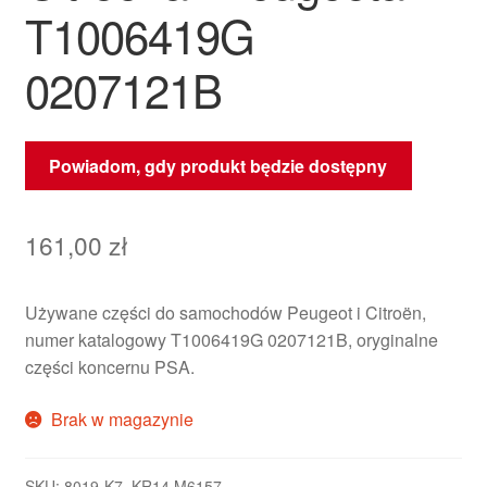
T1006419G
0207121B
Powiadom, gdy produkt będzie dostępny
161,00
zł
Używane części do samochodów Peugeot i Citroën,
numer katalogowy T1006419G 0207121B, oryginalne
części koncernu PSA.
Brak w magazynie
SKU:
8019-K7_KR14 M6157