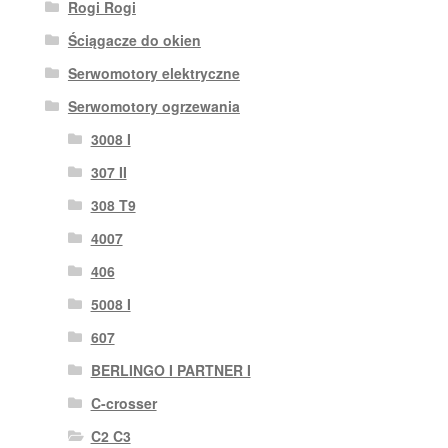
Rogi Rogi
Ściągacze do okien
Serwomotory elektryczne
Serwomotory ogrzewania
3008 I
307 II
308 T9
4007
406
5008 I
607
BERLINGO I PARTNER I
C-crosser
C2 C3