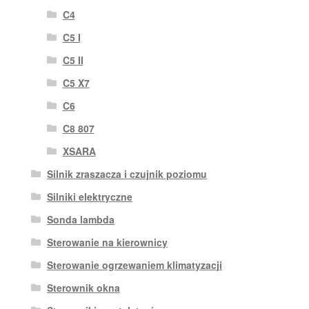
C4
C5 I
C5 II
C5 X7
C6
C8 807
XSARA
Silnik zraszacza i czujnik poziomu
Silniki elektryczne
Sonda lambda
Sterowanie na kierownicy
Sterowanie ogrzewaniem klimatyzacji
Sterownik okna