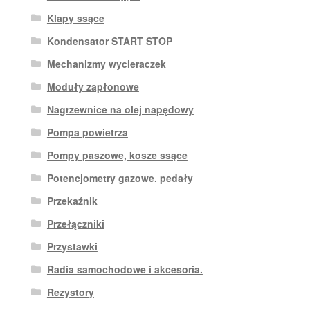
Klapy ssące
Kondensator START STOP
Mechanizmy wycieraczek
Moduły zapłonowe
Nagrzewnice na olej napędowy
Pompa powietrza
Pompy paszowe, kosze ssące
Potencjometry gazowe. pedały
Przekaźnik
Przełączniki
Przystawki
Radia samochodowe i akcesoria.
Rezystory