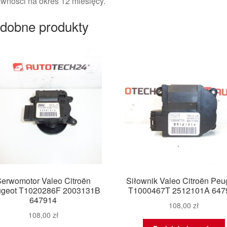
wności na okres 12 miesięcy.
dobne produkty
erwomotor Valeo Citroën
Siłownik Valeo Citroën Peu
geot T1020286F 2003131B
T1000467T 2512101A 647
647914
108,00
zł
108,00
zł