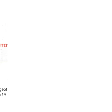
geot
914