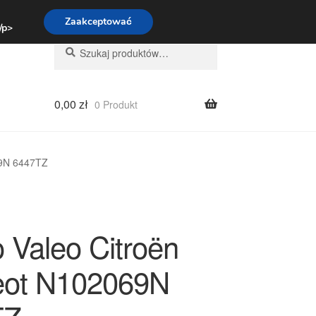
:00-16:00
800 003 167
Zaakceptować
 /p>
Szukaj:
Szukaj
0,00
zł
0 Produkt
69N 6447TZ
 Valeo Citroën
eot N102069N