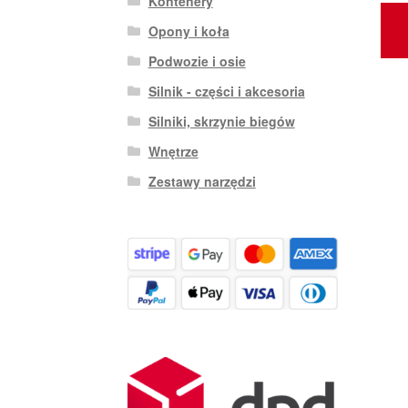
Kontenery
Opony i koła
Podwozie i osie
Silnik - części i akcesoria
Silniki, skrzynie biegów
Wnętrze
Zestawy narzędzi