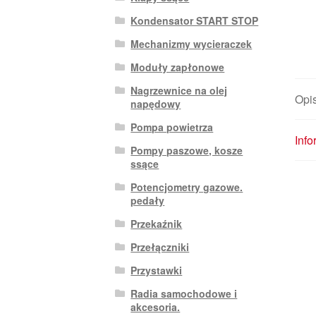
Kondensator START STOP
Mechanizmy wycieraczek
Moduły zapłonowe
Nagrzewnice na olej
Opi
napędowy
Pompa powietrza
Inf
Pompy paszowe, kosze
ssące
Potencjometry gazowe.
pedały
Przekaźnik
Przełączniki
Przystawki
Radia samochodowe i
akcesoria.