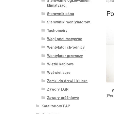
spra
Sterowanie ogrzewaniem
klimatyzacji
Po
Sterownik okna
Sterowniki wentylatorów
Tachometry
Wagi pneumatyczne
Wentylator chłodnicy
Wentylator grzewczy
Wiązki kablowe
Wyświetlacze
Zamki do drzwi i klucze
Zawory EGR
S
Peu
Zawory próżniowe
Katalizatory FAP