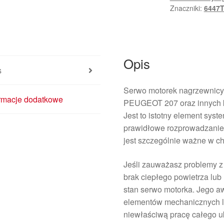
Znaczniki:
6447
Opis
s
Serwo motorek nagrzewnic
ormacje dodatkowe
PEUGEOT 207 oraz innych ko
Jest to istotny element sys
prawidłowe rozprowadzanie 
jest szczególnie ważne w ch
Jeśli zauważasz problemy z
brak ciepłego powietrza lub
stan serwo motorka. Jego a
elementów mechanicznych l
niewłaściwą pracę całego uk