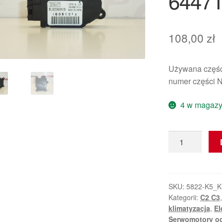
6447
108,00
zł
Używana część
numer części 
4 w magazy
ilość
Serwo
Valeo
Citroën
Peugeot
SKU:
5822-K5_
Kategorii:
C2 C3
N102069N
klimatyzacja
,
El
6447TZ
Serwomotory o