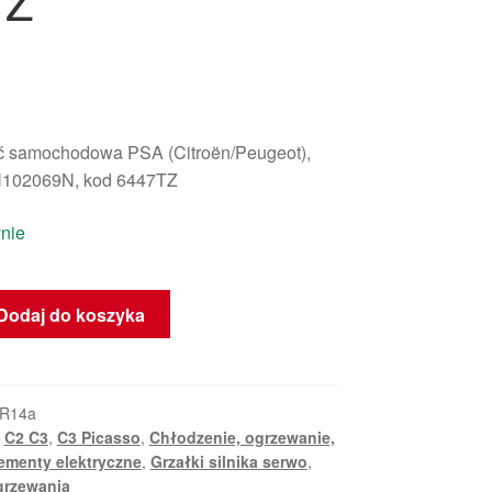
TZ
 samochodowa PSA (Citroën/Peugeot),
N102069N, kod 6447TZ
nie
Dodaj do koszyka
KR14a
,
C2 C3
,
C3 Picasso
,
Chłodzenie, ogrzewanie,
ementy elektryczne
,
Grzałki silnika serwo
,
grzewania