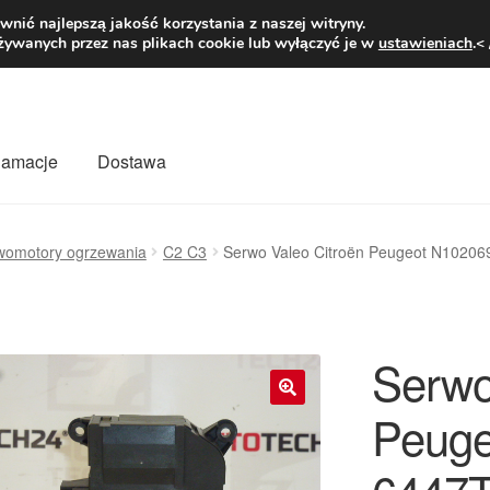
1 zł
Pn.-pt. 9
nić najlepszą jakość korzystania z naszej witryny.
żywanych przez nas plikach cookie lub wyłączyć je w
ustawieniach
.<
klamacje
Dostawa
wiat
Kontakt
Moje konto
O nas
Płatności
Polityka prywatności
womotory ogrzewania
C2 C3
Serwo Valeo Citroën Peugeot N1020
mówienia
Zasady i warunki
Serwo
Peug
🔍