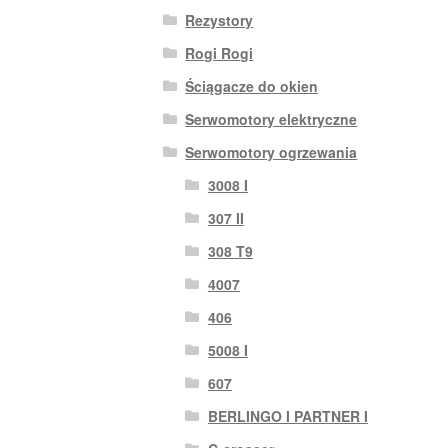
Rezystory
Rogi Rogi
Ściągacze do okien
Serwomotory elektryczne
Serwomotory ogrzewania
3008 I
307 II
308 T9
4007
406
5008 I
607
BERLINGO I PARTNER I