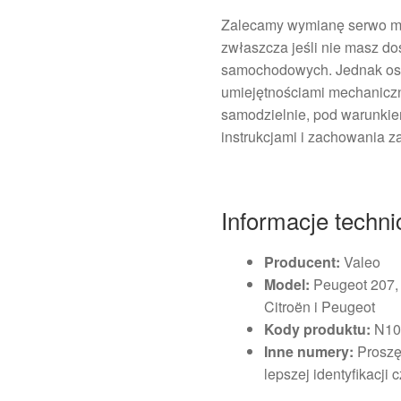
Zalecamy wymianę serwo m
zwłaszcza jeśli nie masz d
samochodowych. Jednak os
umiejętnościami mechanic
samodzielnie, pod warunki
instrukcjami i zachowania 
Informacje techn
Producent:
Valeo
Model:
Peugeot 207,
Citroën i Peugeot
Kody produktu:
N10
Inne numery:
Proszę
lepszej identyfikacji 