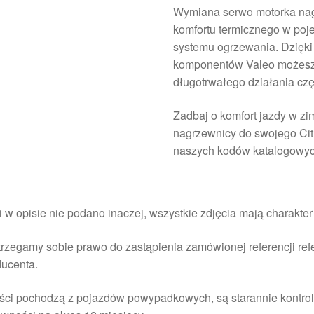
Wymiana serwo motorka nag
komfortu termicznego w poj
systemu ogrzewania. Dzięki 
komponentów Valeo możesz
długotrwałego działania czę
Zadbaj o komfort jazdy w z
nagrzewnicy do swojego Citr
naszych kodów katalogowyc
i w opisie nie podano inaczej, wszystkie zdjęcia mają charakte
rzegamy sobie prawo do zastąpienia zamówionej referencji re
ducenta.
ści pochodzą z pojazdów powypadkowych, są starannie kontrol