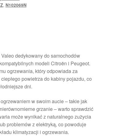
TZ
,
N102069N
y Valeo dedykowany do samochodów
mpatybilnych modeli Citroën i Peugeot.
temu ogrzewania, który odpowiada za
ciepłego powietrza do kabiny pojazdu, co
łodniejsze dni.
 ogrzewaniem w swoim aucie – takie jak
 nierównomierne grzanie – warto sprawdzić
waria może wynikać z naturalnego zużycia
ub problemów z elektryką, co powoduje
ładu klimatyzacji i ogrzewania.