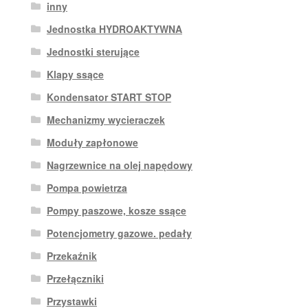
inny
Jednostka HYDROAKTYWNA
Jednostki sterujące
Klapy ssące
Kondensator START STOP
Mechanizmy wycieraczek
Moduły zapłonowe
Nagrzewnice na olej napędowy
Pompa powietrza
Pompy paszowe, kosze ssące
Potencjometry gazowe. pedały
Przekaźnik
Przełączniki
Przystawki