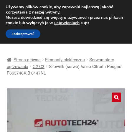
DOSTAWA od 31 zł
Używamy plików cookie, aby zapewnić najlepszą jakość
korzystania z naszej witryny.
Pn.-pt. 9:00-16:00
800 003 167
Możesz dowiedzieć się więcej o używanych przez nas plikach
cookie lub wyłączyć je w
ustawieniach
.< /p>
Przejdź
Przejdź
Menu
Zaakceptować
do
do
nawigacji
treści
Strona główna
Strona główna
Elementy elektryczne
Serwomotory
Dostawa
ogrzewania
C2 C3
Siłownik (serwo) Valeo Citroën Peugeot
F663746X.B 6447NL
Dostawa na cały świat
Kontakt
🔍
Moje konto
O nas