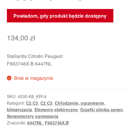
Powiadom, gdy produkt będzie dostępny
134,00
zł
Stellantis Citroën Peugeot
F663746X.B 6447NL
Brak w magazynie
SKU:
4530-K8_KR14
Kategorii:
C2 C3
,
C2 C3
,
Chłodzenie, ogrzewanie,
klimatyzacja
,
Elementy elektryczne
,
Grzałki silnika serwo
,
Serwomotory ogrzewania
Znaczniki:
6447NL
,
F663746X.B