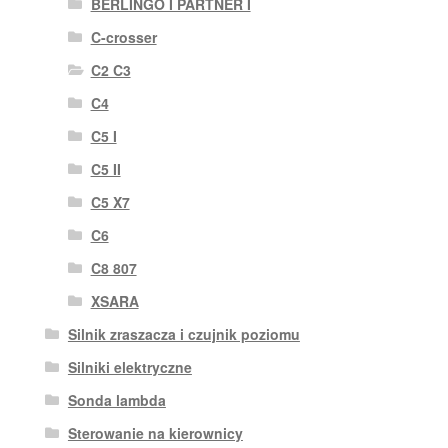
BERLINGO I PARTNER I
C-crosser
C2 C3
C4
C5 I
C5 II
C5 X7
C6
C8 807
XSARA
Silnik zraszacza i czujnik poziomu
Silniki elektryczne
Sonda lambda
Sterowanie na kierownicy