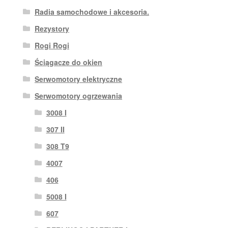
Radia samochodowe i akcesoria.
Rezystory
Rogi Rogi
Ściągacze do okien
Serwomotory elektryczne
Serwomotory ogrzewania
3008 I
307 II
308 T9
4007
406
5008 I
607