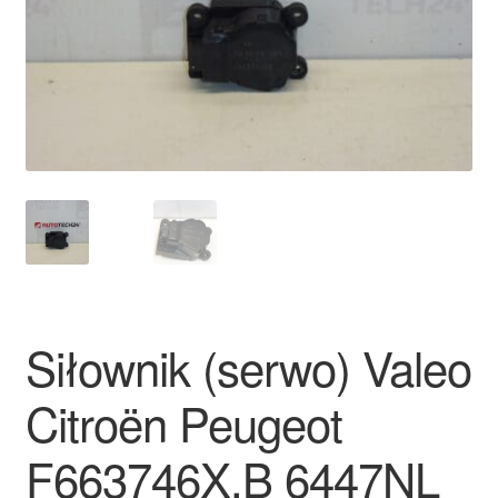
Płatności
Polityka prywatności
Procedura reklamacyjna
Skarga
Wózek
Zamówienia
Siłownik (serwo) Valeo
Zasady i warunki
Citroën Peugeot
F663746X.B 6447NL