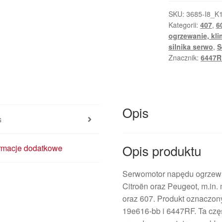
ogrzewania
Citroën/Peugeo
SKU:
3685-I8_K
Kategorii:
407
,
6
EAD151
ogrzewanie, kli
4PUH-
silnika serwo
,
S
19E616-
Znacznik:
6447R
BB
6447RF
Opis
s
Opis produktu
ormacje dodatkowe
Serwomotor napędu ogrzew
Citroën oraz Peugeot, m.in.
oraz 607. Produkt oznaczo
19e616-bb i 6447RF. Ta czę