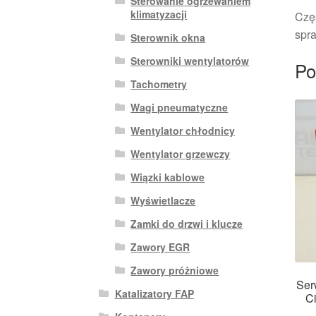
Sterowanie ogrzewaniem
klimatyzacji
Czę
spra
Sterownik okna
Sterowniki wentylatorów
Po
Tachometry
Wagi pneumatyczne
Wentylator chłodnicy
Wentylator grzewczy
Wiązki kablowe
Wyświetlacze
Zamki do drzwi i klucze
Zawory EGR
Zawory próżniowe
Ser
Katalizatory FAP
C