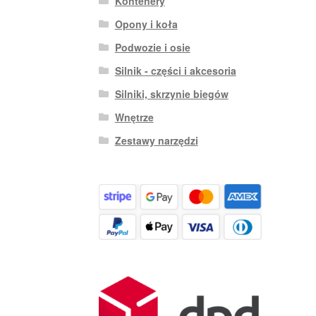
Kontenery
Opony i koła
Podwozie i osie
Silnik - części i akcesoria
Silniki, skrzynie biegów
Wnętrze
Zestawy narzędzi