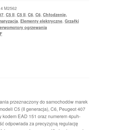
t
14 M2562
07
,
C5 II
,
C5 II
,
C6
,
C6
,
Chłodzenie,
matyzacja
,
Elementy elektryczne
,
Grzałki
erwomotory ogrzewania
F
ania przeznaczony do samochodów marek
 modeli C5 (II generacja), C6, Peugeot 407
ny kodem EAD 151 oraz numerem 4puh-
ść odpowiada za precyzyjną regulację