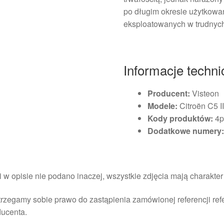
po długim okresie użytkowa
eksploatowanych w trudnyc
Informacje techn
Producent:
Visteon
Modele:
Citroën C5 I
Kody produktów:
4p
Dodatkowe numery
i w opisie nie podano inaczej, wszystkie zdjęcia mają charakte
rzegamy sobie prawo do zastąpienia zamówionej referencji re
ducenta.