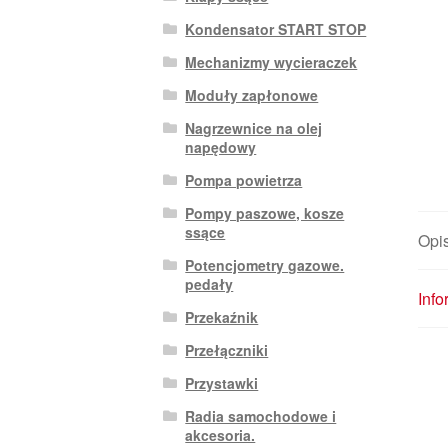
Kondensator START STOP
Mechanizmy wycieraczek
Moduły zapłonowe
Nagrzewnice na olej
napędowy
Pompa powietrza
Pompy paszowe, kosze
ssące
Opi
Potencjometry gazowe.
pedały
Inf
Przekaźnik
Przełączniki
Przystawki
Radia samochodowe i
akcesoria.