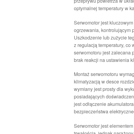
przepływu powietrza w ukła
optymalnej temperatury w ka
Serwomotor jest kluczowym 
ogrzewania, kontrolującym p
Uszkodzenie lub zużycie t
z regulacją temperatury, co
serwomotoru jest zalecana 
brak reakcji na ustawienia 
Montaż serwomotoru wymag
klimatyzacją w desce rozdz
wymiany jest prosty dla wy
posiadających doświadcze
jest odłączenie akumulator
bezpieczeństwa elektryczne
Serwomotor jest elementem e
trwałością, jednak narażony