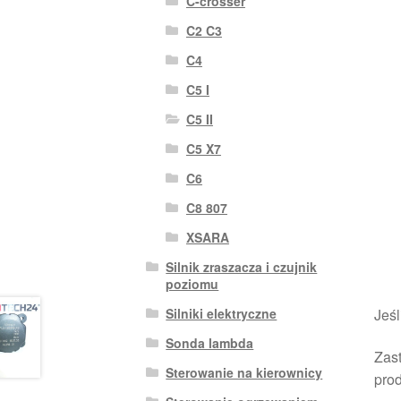
C-crosser
C2 C3
C4
C5 I
C5 II
C5 X7
C6
C8 807
XSARA
Silnik zraszacza i czujnik
poziomu
Jeśl
Silniki elektryczne
Sonda lambda
Zast
Sterowanie na kierownicy
pro