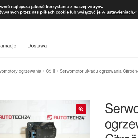
1 zł
Pn.-pt. 9
nić najlepszą jakość korzystania z naszej witryny.
żywanych przez nas plikach cookie lub wyłączyć je w
ustawieniach
.<
klamacje
Dostawa
wiat
Kontakt
Moje konto
O nas
Płatności
Polityka prywatności
womotory ogrzewania
C5 II
Serwomotor układu ogrzewania Citro
mówienia
Zasady i warunki
Serwo
ogrze
🔍