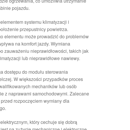
dzie ogrzewania, co umożliwia utrzymanie
binie pojazdu.
elementem systemu klimatyzacji i
ołożenie przepustnicy powietrza.
ego elementu może prowadzić do problemów
 wpływa na komfort jazdy. Wymiana
po zauważeniu nieprawidłowości, takich jak
klimatyzacji lub nieprawidłowe nawiewy.
a dostępu do modułu sterowania
ielczej. W większości przypadków proces
kwalifikowanych mechaników lub osób
nie z naprawami samochodowymi. Zalecane
a przed rozpoczęciem wymiany dla
go.
lektrycznym, który cechuje się dobrą
 jest na zużycie mechaniczne i elektryczne