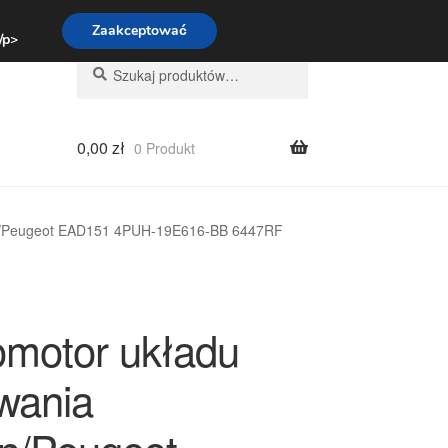
:00-16:00
800 003 167
Zaakceptować
 /p>
Szukaj:
Szukaj
0,00
zł
0 Produkt
ën/Peugeot EAD151 4PUH-19E616-BB 6447RF
motor układu
wania