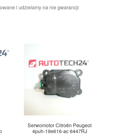
owane i udzielamy na nie gwarancji
n
Serwomotor Citroën Peugeot
b
4puh-19e616-ac 6447RJ