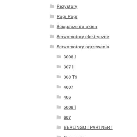
Rezystory
Rogi Rogi
Ściągacze do okien
Serwomotory elektryczne
Serwomotory ogrzewania
3008 I
307 II
308 T9
4007
406
5008 I
607
BERLINGO I PARTNER I