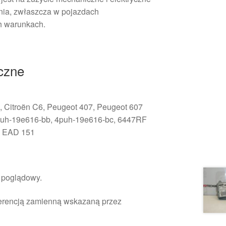
nia, zwłaszcza w pojazdach
h warunkach.
iczne
I, Citroën C6, Peugeot 407, Peugeot 607
uh-19e616-bb, 4puh-19e616-bc, 6447RF
:
EAD 151
r poglądowy.
ferencją zamienną wskazaną przez