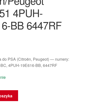
ën/Peugeot
51 4PUH-
16-BB 6447RF
 do PSA (Citroën, Peugeot) — numery:
BC, 4PUH-19E616-BB, 6447RF
nie
oszyka