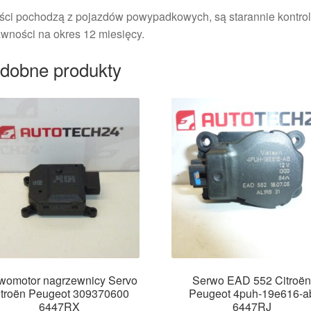
ści pochodzą z pojazdów powypadkowych, są starannie kontrol
wności na okres 12 miesięcy.
dobne produkty
womotor nagrzewnicy Servo
Serwo EAD 552 Citroë
itroën Peugeot 309370600
Peugeot 4puh-19e616-a
6447RX
6447RJ