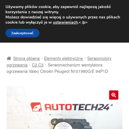
DOSTAWA od 31 zł
Używamy plików cookie, aby zapewnić najlepszą jakość
korzystania z naszej witryny.
Pn.-pt. 9:00-16:00
800 003 167
Możesz dowiedzieć się więcej o używanych przez nas plikach
cookie lub wyłączyć je w
ustawieniach
.< /p>
Przejdź
Przejdź
Menu
Zaakceptować
do
do
nawigacji
treści
Strona główna
Strona główna
Elementy elektryczne
Serwomotory
Dostawa
ogrzewania
C2 C3
Serwomechanizm wentylatora
ogrzewania Valeo Citroën Peugeot N101980G/E 94P1D
Dostawa na cały świat
Kontakt
🔍
Moje konto
O nas