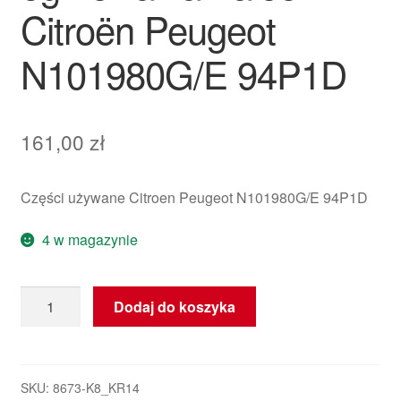
Citroën Peugeot
N101980G/E 94P1D
161,00
zł
Części używane Citroen Peugeot N101980G/E 94P1D
4 w magazynie
ilość
Dodaj do koszyka
Serwomechanizm
wentylatora
ogrzewania
Valeo
SKU:
8673-K8_KR14