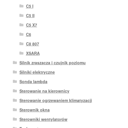
C5 I
C5 II
C5 X7
C6
C8 807
XSARA
Silnik zraszacza i czujnik poziomu
Silniki elektryczne
Sonda lambda
Sterowanie na kierownicy
Sterowanie ogrzewaniem klimatyzacji
Sterownik okna
Sterowniki wentylatorów