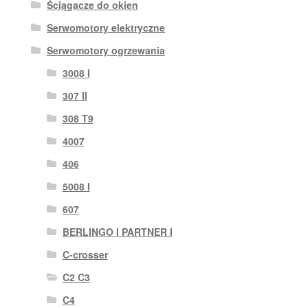
Ściągacze do okien
Serwomotory elektryczne
Serwomotory ogrzewania
3008 I
307 II
308 T9
4007
406
5008 I
607
BERLINGO I PARTNER I
C-crosser
C2 C3
C4