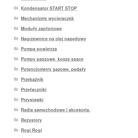
Kondensator START STOP
Mechanizmy wycieraczek
Moduły zapłonowe
Nagrzewnice na olej napędowy
Pompa powietrza
Pompy paszowe, kosze ssące
Potencjometry gazowe. pedały
Przekaźnik
Przełączniki
Przystawki
Radia samochodowe i akcesoria.
Rezystory
Rogi Rogi