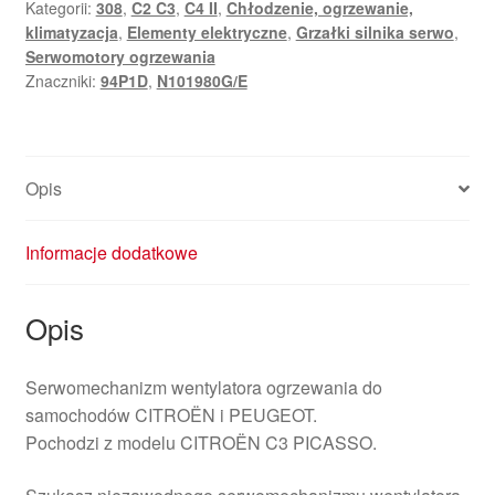
Kategorii:
308
,
C2 C3
,
C4 II
,
Chłodzenie, ogrzewanie,
Citroën
klimatyzacja
,
Elementy elektryczne
,
Grzałki silnika serwo
,
Peugeot
Serwomotory ogrzewania
N101980G/E
Znaczniki:
94P1D
,
N101980G/E
94P1D
Opis
Informacje dodatkowe
Opis
Serwomechanizm wentylatora ogrzewania do
samochodów CITROËN i PEUGEOT.
Pochodzi z modelu CITROËN C3 PICASSO.