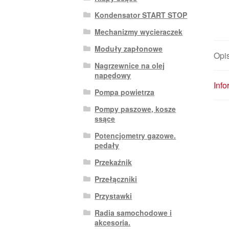
Kondensator START STOP
Mechanizmy wycieraczek
Moduły zapłonowe
Opi
Nagrzewnice na olej
napędowy
Inf
Pompa powietrza
Pompy paszowe, kosze
ssące
Potencjometry gazowe.
pedały
Przekaźnik
Przełączniki
Przystawki
Radia samochodowe i
akcesoria.