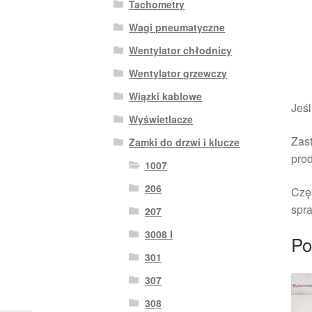
Tachometry
Wagi pneumatyczne
Wentylator chłodnicy
Wentylator grzewczy
Wiązki kablowe
Jeśl
Wyświetlacze
Zast
Zamki do drzwi i klucze
pro
1007
206
Czę
spra
207
3008 I
Po
301
307
308