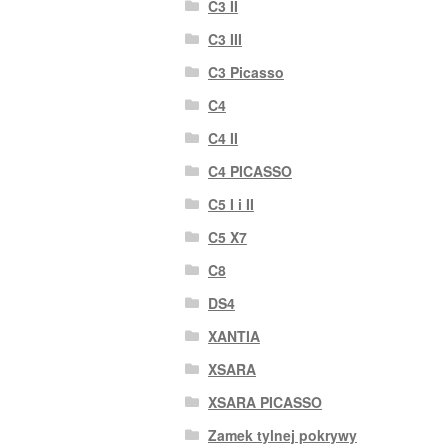
C3 II
C3 III
C3 Picasso
C4
C4 II
C4 PICASSO
C5 I i II
C5 X7
C8
DS4
XANTIA
XSARA
XSARA PICASSO
Zamek tylnej pokrywy