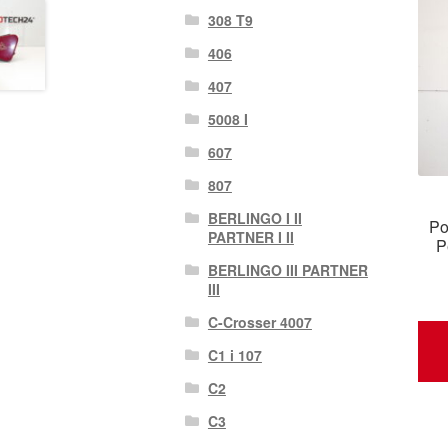
308 T9
406
407
5008 I
607
807
BERLINGO I II
Po
PARTNER I II
P
BERLINGO III PARTNER
III
C-Crosser 4007
C1 i 107
C2
C3