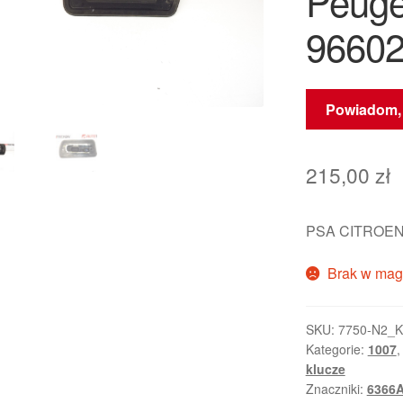
Peuge
96602
Powiadom, 
215,00
zł
PSA CITROEN
Brak w mag
SKU:
7750-N2_K
Kategorie:
1007
klucze
Znaczniki:
6366