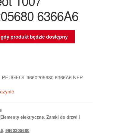
ot 1007
05680 6366A6
gdy produkt będzie dostępny
 PEUGEOT 9660205680 6366A6 NFP
azynie
5
,
Elementy elektryczne
,
Zamki do drzwi i
A6
,
9660205680