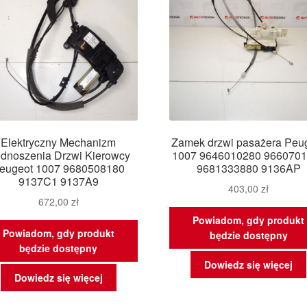
Elektryczny Mechanizm
Zamek drzwi pasażera Peu
dnoszenia Drzwi Kierowcy
1007 9646010280 966070
eugeot 1007 9680508180
9681333880 9136AP
9137C1 9137A9
403,00
zł
672,00
zł
Powiadom, gdy produkt
Powiadom, gdy produkt
będzie dostępny
będzie dostępny
Dowiedz się więcej
Dowiedz się więcej