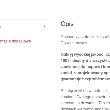
Opis
s
Ruchomy przełącznik drzwi
ormacje dodatkowe
Drzwi kierowcy
Odkryj wysokiej jakości u
1007, idealny dla wszystk
zamiennej do napraw i kons
został zaprojektowany spe
gwarantuje bezproblemow
Przełączniki drzwi pełnią k
komfortu Twojego pojazdu, 
sterowania drzwiami. Ten k
drzwiach kierowcy umożliwia