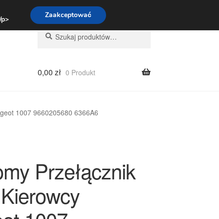
:00-16:00
800 003 167
Zaakceptować
 /p>
Szukaj:
Szukaj
0,00
zł
0 Produkt
ugeot 1007 9660205680 6366A6
my Przełącznik
 Kierowcy