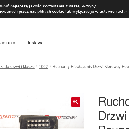
1 zł
Pn.-pt. 9
nić najlepszą jakość korzystania z naszej witryny.
żywanych przez nas plikach cookie lub wyłączyć je w
ustawieniach
.<
klamacje
Dostawa
wiat
Kontakt
Moje konto
O nas
Płatności
Polityka prywatności
i do drzwi i klucze
1007
Ruchomy Przełącznik Drzwi Kierowcy Pe
mówienia
Zasady i warunki
Rucho
Drzwi
🔍