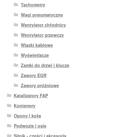
Tachometry
Wagi pneumatyczne
Wentylator chłodnicy
Wentylator grzewczy
Wiązki kablowe
Wyświetlacze
Zamki do drzwi i klucze
Zawory EGR
Zawory próżniowe
Katalizatory FAP
Kontenery
Opony i koła
Podwozie i osie
Silnik - części i akcesoria