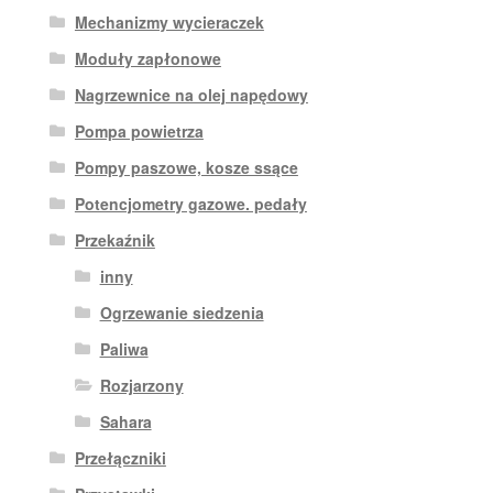
Mechanizmy wycieraczek
Moduły zapłonowe
Nagrzewnice na olej napędowy
Pompa powietrza
Pompy paszowe, kosze ssące
Potencjometry gazowe. pedały
Przekaźnik
inny
Ogrzewanie siedzenia
Paliwa
Rozjarzony
Sahara
Przełączniki