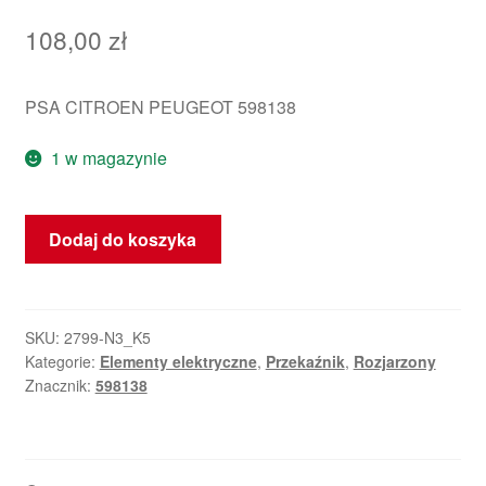
108,00
zł
PSA CITROEN PEUGEOT 598138
1 w magazynie
ilość
Dodaj do koszyka
Przekaźnik
rozgrzewania
NAGARES
598138
SKU:
2799-N3_K5
Kategorie:
Elementy elektryczne
,
Przekaźnik
,
Rozjarzony
Znacznik:
598138