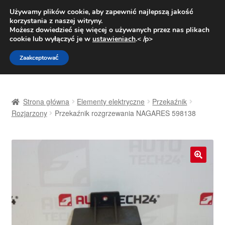
DOSTAWA od 31 zł
Używamy plików cookie, aby zapewnić najlepszą jakość
korzystania z naszej witryny.
Pn.-pt. 9:00-16:00
800 003 167
Możesz dowiedzieć się więcej o używanych przez nas plikach
cookie lub wyłączyć je w
ustawieniach
.< /p>
Przejdź
Przejdź
Menu
Zaakceptować
do
do
nawigacji
treści
Strona główna
Strona główna
Elementy elektryczne
Przekaźnik
Dostawa
Rozjarzony
Przekaźnik rozgrzewania NAGARES 598138
Dostawa na cały świat
Kontakt
🔍
Moje konto
O nas