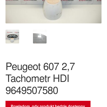
Płatności
Polityka prywatności
Procedura reklamacyjna
Skarga
Wózek
Peugeot 607 2,7
Zamówienia
Tachometr HDI
Zasady i warunki
9649507580
Powiadom, gdy produkt będzie dostępny