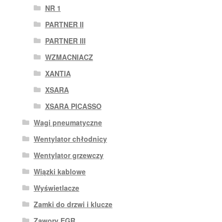
NR 1
PARTNER II
PARTNER III
WZMACNIACZ
XANTIA
XSARA
XSARA PICASSO
Wagi pneumatyczne
Wentylator chłodnicy
Wentylator grzewczy
Wiązki kablowe
Wyświetlacze
Zamki do drzwi i klucze
Zawory EGR