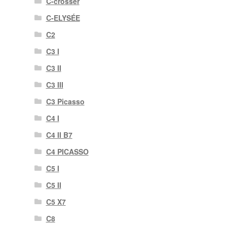
C-crosser
C-ELYSÉE
C2
C3 I
C3 II
C3 III
C3 Picasso
C4 I
C4 II B7
C4 PICASSO
C5 I
C5 II
C5 X7
C8