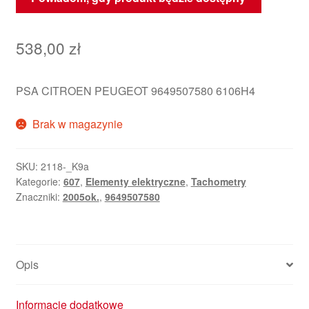
538,00
zł
PSA CITROEN PEUGEOT 9649507580 6106H4
Brak w magazynie
SKU:
2118-_K9a
Kategorie:
607
,
Elementy elektryczne
,
Tachometry
Znaczniki:
2005ok.
,
9649507580
Opis
Informacje dodatkowe