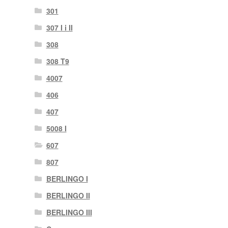
301
307 I i II
308
308 T9
4007
406
407
5008 I
607
807
BERLINGO I
BERLINGO II
BERLINGO III