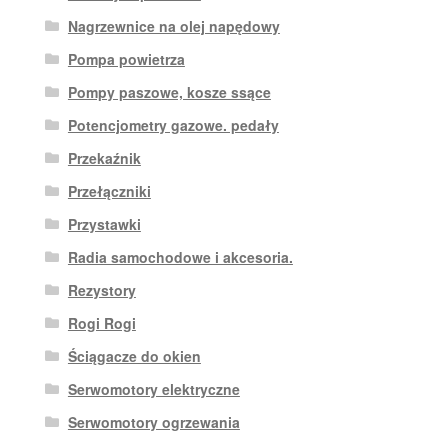
Nagrzewnice na olej napędowy
Pompa powietrza
Pompy paszowe, kosze ssące
Potencjometry gazowe. pedały
Przekaźnik
Przełączniki
Przystawki
Radia samochodowe i akcesoria.
Rezystory
Rogi Rogi
Ściągacze do okien
Serwomotory elektryczne
Serwomotory ogrzewania