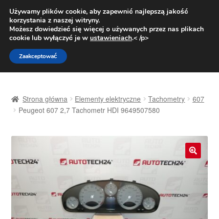
DOSTAWA od 31 zł
Używamy plików cookie, aby zapewnić najlepszą jakość
korzystania z naszej witryny.
Pn.-pt. 9:00-16:00
800 003 167
Możesz dowiedzieć się więcej o używanych przez nas plikach
cookie lub wyłączyć je w
ustawieniach
.< /p>
Przejdź
Przejdź
Menu
Zaakceptować
do
do
nawigacji
treści
Strona główna
Strona główna
Elementy elektryczne
Tachometry
607
Dostawa
Peugeot 607 2,7 Tachometr HDI 9649507580
Dostawa na cały świat
Kontakt
🔍
Moje konto
O nas