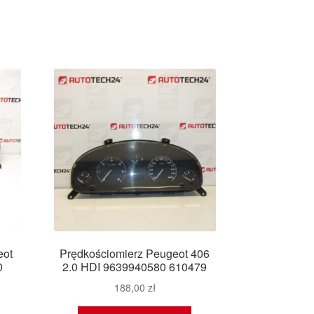
eot
Prędkościomierz Peugeot 406
0
2.0 HDI 9639940580 610479
188,00
zł