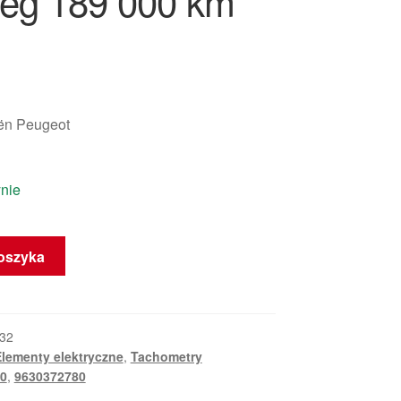
ieg 189 000 km
oën Peugeot
nie
oszyka
32
lementy elektryczne
,
Tachometry
0
,
9630372780