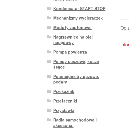
Kondensator START STOP
Mechanizmy wycieraczek
Moduły zapłonowe
Opi
Nagrzewnice na olej
napędowy
Inf
Pompa powietrza
Pompy paszowe, kosze
ssące
Potencjometry gazowe.
pedały
Przekaźnik
Przełączniki
Przystawki
Radia samochodowe i
akcesoria.