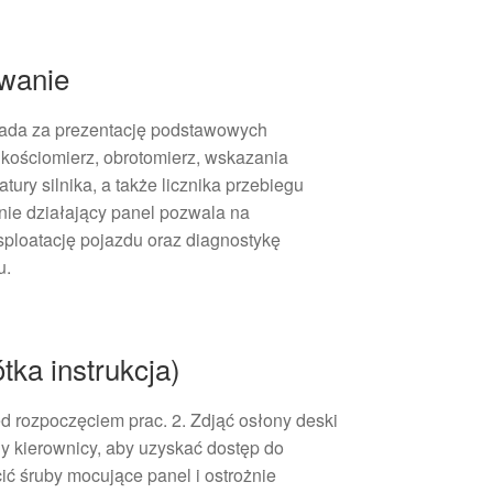
owanie
ada za prezentację podstawowych
ędkościomierz, obrotomierz, wskazania
ury silnika, a także licznika przebiegu
wnie działający panel pozwala na
sploatację pojazdu oraz diagnostykę
u.
tka instrukcja)
d rozpoczęciem prac. 2. Zdjąć osłony deski
ny kierownicy, aby uzyskać dostęp do
ić śruby mocujące panel i ostrożnie