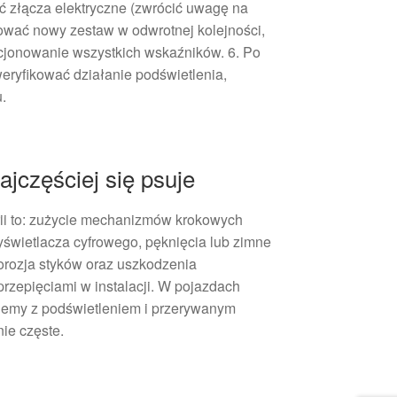
ć złącza elektryczne (zwrócić uwagę na
ować nowy zestaw w odwrotnej kolejności,
kcjonowanie wszystkich wskaźników. 6. Po
eryfikować działanie podświetlenia,
.
jczęściej się psuje
ii to: zużycie mechanizmów krokowych
wietlacza cyfrowego, pęknięcia lub zimne
korozja styków oraz uszkodzenia
rzepięciami w instalacji. W pojazdach
blemy z podświetleniem i przerywanym
ie częste.