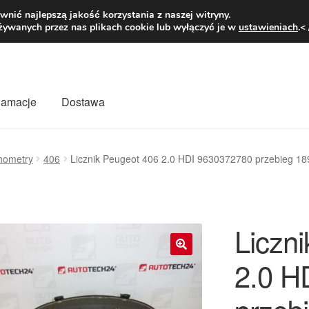
1 zł
Pn.-pt. 9
nić najlepszą jakość korzystania z naszej witryny.
żywanych przez nas plikach cookie lub wyłączyć je w
ustawieniach
.<
klamacje
Dostawa
wiat
Kontakt
Moje konto
O nas
Płatności
Polityka prywatności
hometry
406
Licznik Peugeot 406 2.0 HDI 9630372780 przebieg 1
mówienia
Zasady i warunki
Liczn
2.0 H
🔍