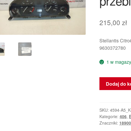
przeb
215,00
zł
Stellantis Citr
9630372780
1 w magazy
ilość
Dodaj do k
Licznik
Peugeot
406
2.0
SKU:
4594-A5_K
Kategorie:
406
,
E
HDI
Znaczniki:
18900
9630372780