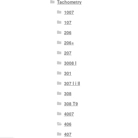
Tachometry
1007
107
206
206+
207
3008 I
301
307 I i II
308
308 T9
4007
406
407