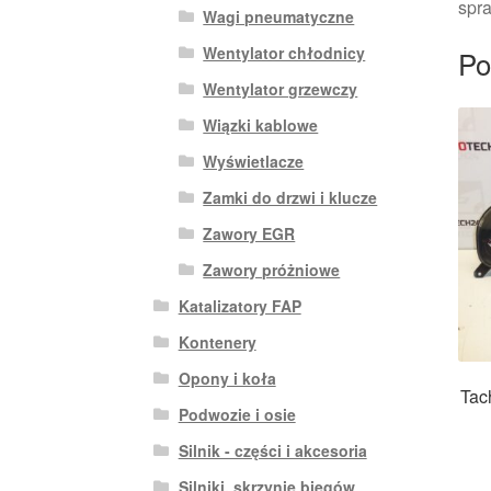
spra
Wagi pneumatyczne
Wentylator chłodnicy
Po
Wentylator grzewczy
Wiązki kablowe
Wyświetlacze
Zamki do drzwi i klucze
Zawory EGR
Zawory próżniowe
Katalizatory FAP
Kontenery
Opony i koła
Tac
Podwozie i osie
Silnik - części i akcesoria
Silniki, skrzynie biegów