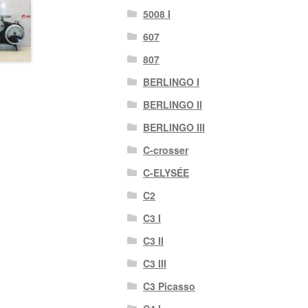
5008 I
607
807
BERLINGO I
BERLINGO II
BERLINGO III
C-crosser
C-ELYSÉE
C2
C3 I
C3 II
C3 III
C3 Picasso