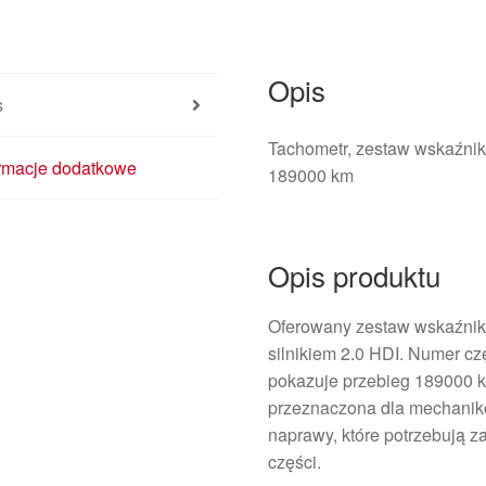
przebieg
189
000
Opis
km
s
Tachometr, zestaw wskaźn
ormacje dodatkowe
189000 km
Opis produktu
Oferowany zestaw wskaźnik
silnikiem 2.0 HDI. Numer c
pokazuje przebieg 189000 k
przeznaczona dla mechanik
naprawy, które potrzebują 
części.