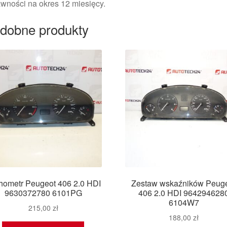
wności na okres 12 miesięcy.
dobne produkty
hometr Peugeot 406 2.0 HDI
Zestaw wskaźników Peug
9630372780 6101PG
406 2.0 HDI 964294628
6104W7
215,00
zł
188,00
zł