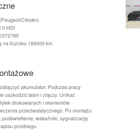
iczne
 (Peugeot/Citroën)
2.0 HDI
30372780
g na liczniku 189000 km
ontażowe
dłączyć akumulator. Podczas pracy
e uszkodzić taśm i złączy. Unikać
łytek drukowanych i elementów
ieczenia przeciwstatycznego. Po montażu
: podświetlenie, wskaźniki, sygnalizację
zapisu przebiegu.