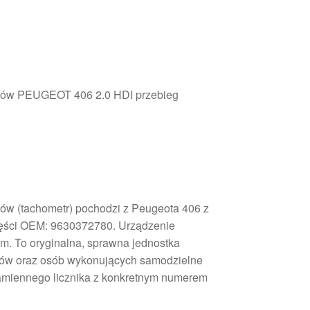
ików PEUGEOT 406 2.0 HDI przebieg
ów (tachometr) pochodzi z Peugeota 406 z
zęści OEM: 9630372780. Urządzenie
m. To oryginalna, sprawna jednostka
ów oraz osób wykonujących samodzielne
zamiennego licznika z konkretnym numerem