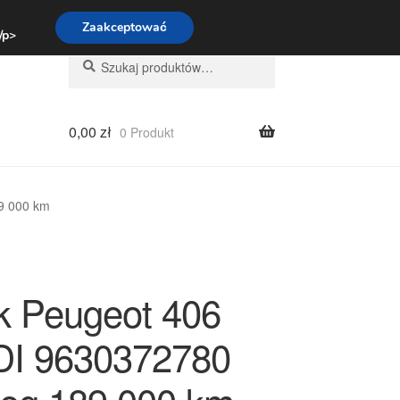
:00-16:00
800 003 167
Zaakceptować
 /p>
Szukaj:
Szukaj
0,00
zł
0 Produkt
89 000 km
ik Peugeot 406
DI 9630372780