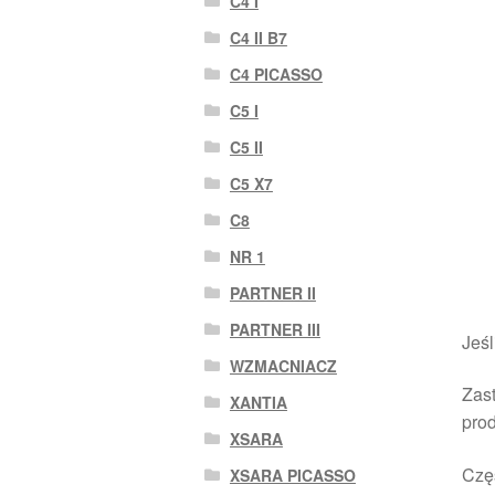
C4 I
C4 II B7
C4 PICASSO
C5 I
C5 II
C5 X7
C8
NR 1
PARTNER II
PARTNER III
Jeśl
WZMACNIACZ
Zast
XANTIA
pro
XSARA
Czę
XSARA PICASSO