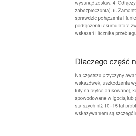
wysunąć zestaw. 4. Odłączy
zabezpieczenia). 5. Zamont
sprawdzić połączenia i fun
podłączeniu akumulatora zw
wskazań i licznika przebiegu
Dlaczego część na
Najczęstsze przyczyny awar
wskazówek, uszkodzenia wyś
luty na płytce drukowanej, 
spowodowane wilgocią lub p
starszych niż 10–15 lat pro
wskazywaniem są szczególn