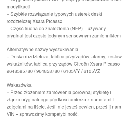
modyfikacji
– Szybkie rozwiązanie typowych usterek deski
rozdzielczej Xsara Picasso
– Część trudna do znalezienia (NFP) – używany
oryginał jest często jedynym sensownym zamiennikiem
Alternatywne nazwy wyszukiwania
– Deska rozdzielcza, tablica przyrządów, alarmy, zestaw
wskaźników, tablica przyrządów Citroën Xsara Picasso
9648585780 / 964858780 / 6105VY / 6105VZ
Wskazówka
– Przed złożeniem zamówienia porównaj etykietę i
złącza oryginalnego prędkościomierza z numerami i
zdjęciami na liście. Jeśli nie jesteś pewien, prześlij nam
VIN – sprawdzimy kompatybilność.