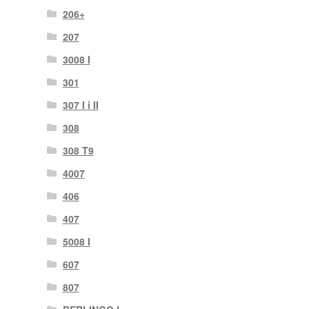
206+
207
3008 I
301
307 I i II
308
308 T9
4007
406
407
5008 I
607
807