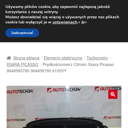
DOSTAWA od 31 zł
Używamy plików cookie, aby zapewnić najlepszą jakość
korzystania z naszej witryny.
Pn.-pt. 9:00-16:00
800 003 167
Możesz dowiedzieć się więcej o używanych przez nas plikach
cookie lub wyłączyć je w
ustawieniach
.< /p>
Przejdź
Przejdź
Menu
Zaakceptować
do
do
nawigacji
treści
Strona główna
Strona główna
Elementy elektryczne
Tachometry
Dostawa
XSARA PICASSO
Prędkościomierz Citroën Xsara Picasso
9648585780 964858780 6105VY
Dostawa na cały świat
Kontakt
🔍
Moje konto
O nas