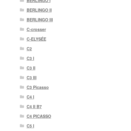
BERLINGO I
BERLINGO II
BERLINGO III
C-crosser
C-ELYSÉE
C2
C3 I
C3 II
C3 III
C3 Picasso
C4 I
C4 II B7
C4 PICASSO
C5 I