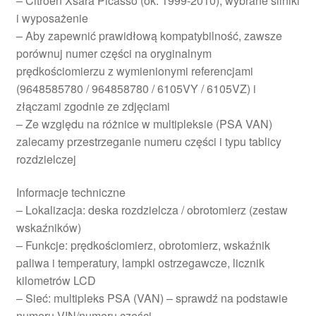
– Citroën Xsara Picasso (ok. 1999-2010), wybrane silniki
i wyposażenie
– Aby zapewnić prawidłową kompatybilność, zawsze
porównuj numer części na oryginalnym
prędkościomierzu z wymienionymi referencjami
(9648585780 / 964858780 / 6105VY / 6105VZ) i
złączami zgodnie ze zdjęciami
– Ze względu na różnice w multipleksie (PSA VAN)
zalecamy przestrzeganie numeru części i typu tablicy
rozdzielczej
Informacje techniczne
– Lokalizacja: deska rozdzielcza / obrotomierz (zestaw
wskaźników)
– Funkcje: prędkościomierz, obrotomierz, wskaźnik
paliwa i temperatury, lampki ostrzegawcze, licznik
kilometrów LCD
– Sieć: multipleks PSA (VAN) – sprawdź na podstawie
numeru VIN/numeru części