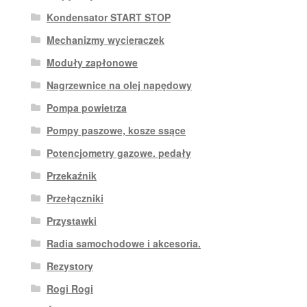
Kondensator START STOP
Mechanizmy wycieraczek
Moduły zapłonowe
Nagrzewnice na olej napędowy
Pompa powietrza
Pompy paszowe, kosze ssące
Potencjometry gazowe. pedały
Przekaźnik
Przełączniki
Przystawki
Radia samochodowe i akcesoria.
Rezystory
Rogi Rogi