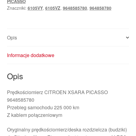
PICASSO
964858780
Znaczniki:
6105VY
,
6105VZ
,
9648585780
,
964858780
6105VY
Opis
Informacje dodatkowe
Opis
Prędkościomierz CITROEN XSARA PICASSO
9648585780
Przebieg samochodu 225 000 km
Z kablem połączeniowym
Oryginalny prędkościomierz/deska rozdzielcza (budziki)