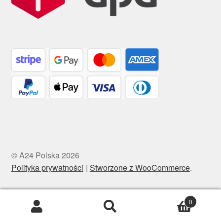
© A24 Polska 2026
Polityka prywatności
Stworzone z WooCommerce
.
0
Szukaj:
Szukaj