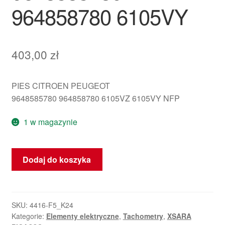
964858780 6105VY
403,00
zł
PIES CITROEN PEUGEOT
9648585780 964858780 6105VZ 6105VY NFP
1 w magazynie
ilość
Dodaj do koszyka
Prędkościomierz
Citroën
Xsara
Picasso
SKU:
4416-F5_K24
Kategorie:
Elementy elektryczne
,
Tachometry
,
XSARA
9648585780