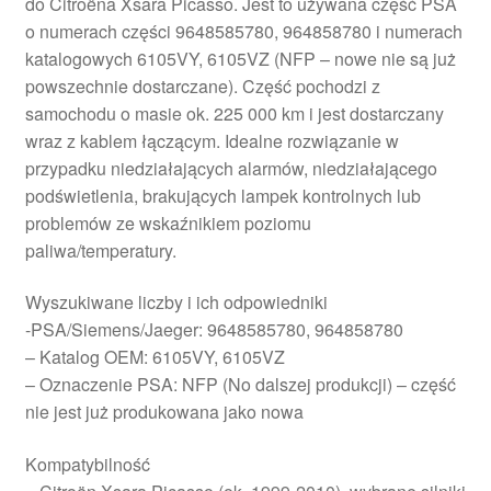
do Citroëna Xsara Picasso. Jest to używana część PSA
o numerach części 9648585780, 964858780 i numerach
katalogowych 6105VY, 6105VZ (NFP – nowe nie są już
powszechnie dostarczane). Część pochodzi z
samochodu o masie ok. 225 000 km i jest dostarczany
wraz z kablem łączącym. Idealne rozwiązanie w
przypadku niedziałających alarmów, niedziałającego
podświetlenia, brakujących lampek kontrolnych lub
problemów ze wskaźnikiem poziomu
paliwa/temperatury.
Wyszukiwane liczby i ich odpowiedniki
-PSA/Siemens/Jaeger: 9648585780, 964858780
– Katalog OEM: 6105VY, 6105VZ
– Oznaczenie PSA: NFP (No dalszej produkcji) – część
nie jest już produkowana jako nowa
Kompatybilność