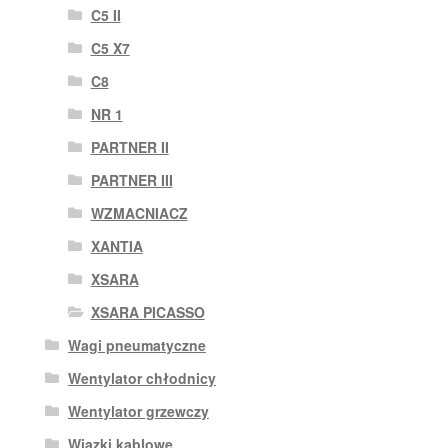
C5 II
C5 X7
C8
NR 1
PARTNER II
PARTNER III
WZMACNIACZ
XANTIA
XSARA
XSARA PICASSO
Wagi pneumatyczne
Wentylator chłodnicy
Wentylator grzewczy
Wiązki kablowe