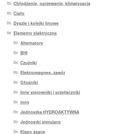
Chłodzenie, ogrzewanie, klimatyzacja
Ciało
Dyszle i kolejki linowe
Elementy elektryczne
Alternatory
BHI
Czujniki
Elektromagnes. zawór
Głośniki
Inne sterowniki i przełączniki
inny
Jednostka HYDROAKTYWNA
Jednostki sterujące
Klapy ssące