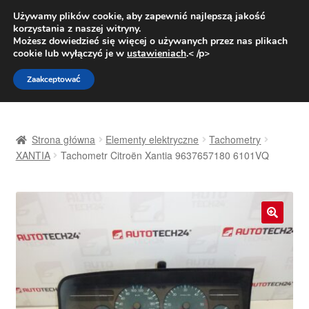
DOSTAWA od 31 zł
Używamy plików cookie, aby zapewnić najlepszą jakość
korzystania z naszej witryny.
Pn.-pt. 9:00-16:00
800 003 167
Możesz dowiedzieć się więcej o używanych przez nas plikach
cookie lub wyłączyć je w
ustawieniach
.< /p>
Przejdź
Przejdź
Menu
Zaakceptować
do
do
nawigacji
treści
Strona główna
Strona główna
Elementy elektryczne
Tachometry
Dostawa
XANTIA
Tachometr Citroën Xantia 9637657180 6101VQ
Dostawa na cały świat
Kontakt
🔍
Moje konto
O nas