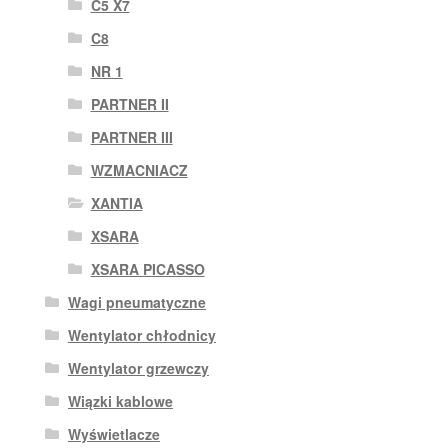
C5 X7
C8
NR 1
PARTNER II
PARTNER III
WZMACNIACZ
XANTIA
XSARA
XSARA PICASSO
Wagi pneumatyczne
Wentylator chłodnicy
Wentylator grzewczy
Wiązki kablowe
Wyświetlacze