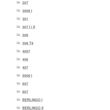
207
3008 I
301
307 I i II
308
308 T9
4007
406
407
5008 I
607
807
BERLINGO I
BERLINGO II