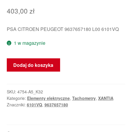
403,00
zł
PSA CITROEN PEUGEOT 9637657180 L00 6101VQ
1 w magazynie
ilość
Dodaj do koszyka
Tachometr
Citroën
Xantia
9637657180
SKU:
4754-A5_K32
Kategorie:
Elementy elektryczne
,
Tachometry
,
XANTIA
6101VQ
Znaczniki:
6101VQ
,
9637657180