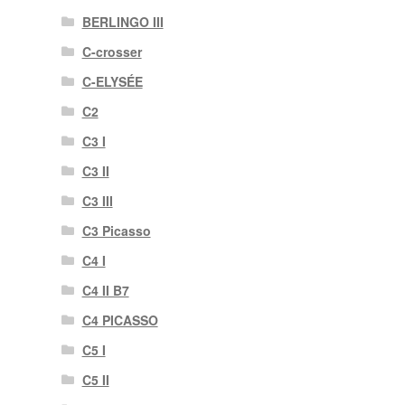
BERLINGO III
C-crosser
C-ELYSÉE
C2
C3 I
C3 II
C3 III
C3 Picasso
C4 I
C4 II B7
C4 PICASSO
C5 I
C5 II