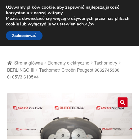
DOSTAWA od 31 zł
Używamy plików cookie, aby zapewnić najlepszą jakość
korzystania z naszej witryny.
Pn.-pt. 9:00-16:00
800 003 167
Możesz dowiedzieć się więcej o używanych przez nas plikach
cookie lub wyłączyć je w
ustawieniach
.< /p>
Przejdź
Przejdź
Menu
Zaakceptować
do
do
nawigacji
treści
Strona główna
Strona główna
Elementy elektryczne
Tachometry
Dostawa
BERLINGO III
Tachometr Citroën Peugeot 9662745380
6105V3 6105V4
Dostawa na cały świat
Kontakt
🔍
Moje konto
O nas