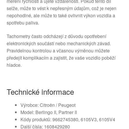
měření rychlosti a ujeté vzdálenosti. Pokud tento díl
selže, může to vést k nepřesným údajům, což je nejen
nepohodlné, ale může to také ovlivnit výkon vozidla a
spotřebu paliva.
Tachometry často odcházejí z důvodu opotřebení
elektronických součástí nebo mechanických závad.
Pravidelnou kontrolou a včasnou výměnou můžete
předejít komplikacím a zajistit, že vaše vozidlo poběží
hladce.
Technické informace
Výrobce: Citroën / Peugeot
Model: Berlingo II, Partner II
Kódy produktů: 9662745380, 6105V3, 6105V4
Další čísla: 1608429280