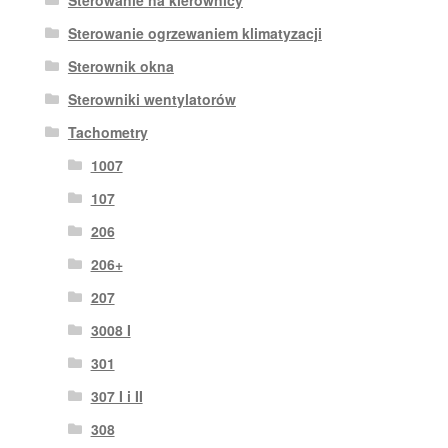
Sterowanie na kierownicy
Sterowanie ogrzewaniem klimatyzacji
Sterownik okna
Sterowniki wentylatorów
Tachometry
1007
107
206
206+
207
3008 I
301
307 I i II
308