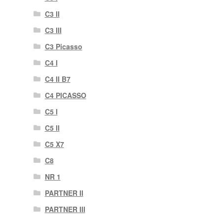
C3 II
C3 III
C3 Picasso
C4 I
C4 II B7
C4 PICASSO
C5 I
C5 II
C5 X7
C8
NR 1
PARTNER II
PARTNER III