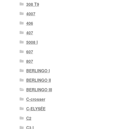
308 T9
4007
406
407
5008 I
607
807
BERLINGO I
BERLINGO II
BERLINGO III
C-crosser
C-ELYSÉE
C2
C3 I