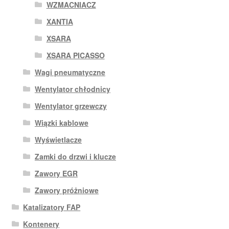
WZMACNIACZ
XANTIA
XSARA
XSARA PICASSO
Wagi pneumatyczne
Wentylator chłodnicy
Wentylator grzewczy
Wiązki kablowe
Wyświetlacze
Zamki do drzwi i klucze
Zawory EGR
Zawory próżniowe
Katalizatory FAP
Kontenery