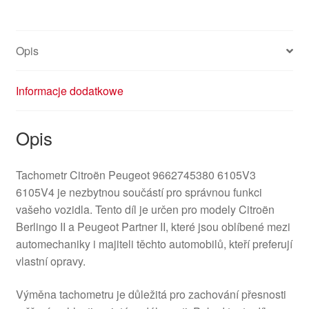
Opis
Informacje dodatkowe
Opis
Tachometr Citroën Peugeot 9662745380 6105V3
6105V4 je nezbytnou součástí pro správnou funkci
vašeho vozidla. Tento díl je určen pro modely Citroën
Berlingo II a Peugeot Partner II, které jsou oblíbené mezi
automechaniky i majiteli těchto automobilů, kteří preferují
vlastní opravy.
Výměna tachometru je důležitá pro zachování přesnosti