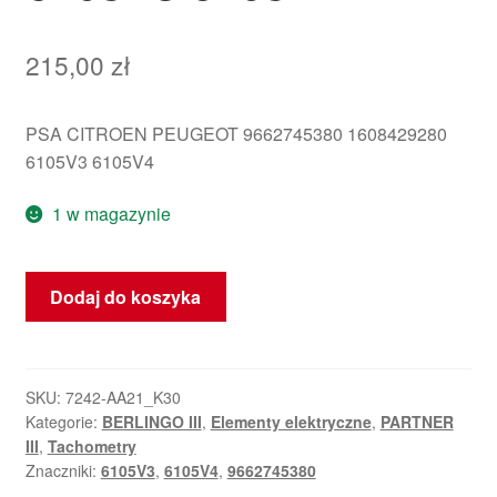
215,00
zł
PSA CITROEN PEUGEOT 9662745380 1608429280
6105V3 6105V4
1 w magazynie
ilość
Dodaj do koszyka
Tachometr
Citroën
Peugeot
9662745380
SKU:
7242-AA21_K30
Kategorie:
BERLINGO III
,
Elementy elektryczne
,
PARTNER
6105V3
III
,
Tachometry
6105V4
Znaczniki:
6105V3
,
6105V4
,
9662745380