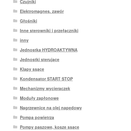
Czujniki
Elektromagnes. zawór
Głośniki
Inne sterowniki i przełączniki
inny
Jednostka HYDROAKTYWNA
Jednostki sterujące
Klapy ssące
Kondensator START STOP
Mechanizmy wycieraczek
Moduły zapłonowe
Nagrzewnice na olej napędowy
Pompa powietrza
Pompy paszowe, kosze ssące