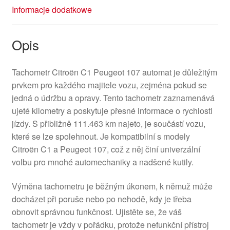
Informacje dodatkowe
Opis
Tachometr Citroën C1 Peugeot 107 automat je důležitým
prvkem pro každého majitele vozu, zejména pokud se
jedná o údržbu a opravy. Tento tachometr zaznamenává
ujeté kilometry a poskytuje přesné informace o rychlosti
jízdy. S přibližně 111.463 km najeto, je součástí vozu,
které se lze spolehnout. Je kompatibilní s modely
Citroën C1 a Peugeot 107, což z něj činí univerzální
volbu pro mnohé automechaniky a nadšené kutily.
Výměna tachometru je běžným úkonem, k němuž může
docházet při poruše nebo po nehodě, kdy je třeba
obnovit správnou funkčnost. Ujistěte se, že váš
tachometr je vždy v pořádku, protože nefunkční přístroj