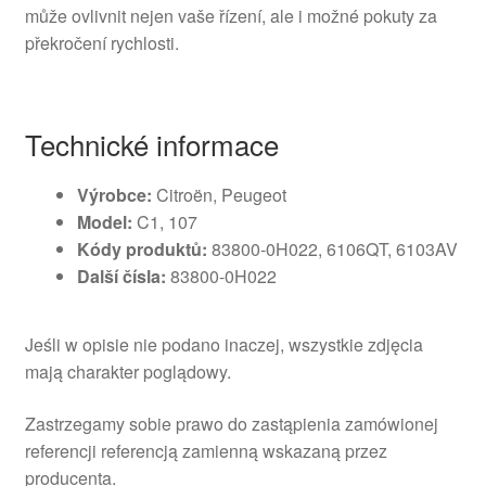
může ovlivnit nejen vaše řízení, ale i možné pokuty za
překročení rychlosti.
Technické informace
Výrobce:
Citroën, Peugeot
Model:
C1, 107
Kódy produktů:
83800-0H022, 6106QT, 6103AV
Další čísla:
83800-0H022
Jeśli w opisie nie podano inaczej, wszystkie zdjęcia
mają charakter poglądowy.
Zastrzegamy sobie prawo do zastąpienia zamówionej
referencji referencją zamienną wskazaną przez
producenta.