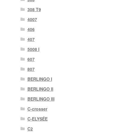
308 T9
4007
406
407
5008 I
607
807
BERLINGO I
BERLINGO II
BERLINGO III
C-crosser
C-ELYSÉE
C2