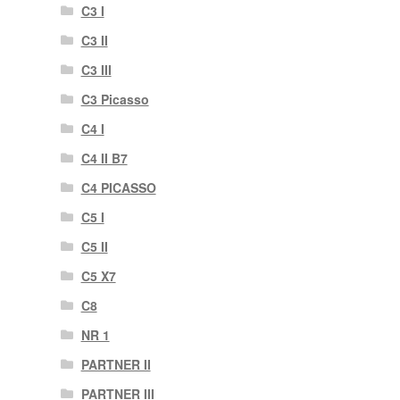
C3 I
C3 II
C3 III
C3 Picasso
C4 I
C4 II B7
C4 PICASSO
C5 I
C5 II
C5 X7
C8
NR 1
PARTNER II
PARTNER III