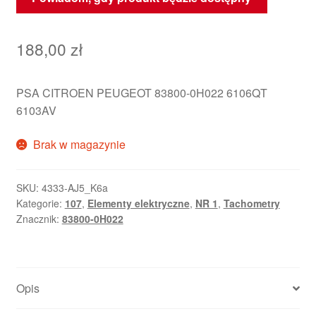
188,00
zł
PSA CITROEN PEUGEOT 83800-0H022 6106QT
6103AV
Brak w magazynie
SKU:
4333-AJ5_K6a
Kategorie:
107
,
Elementy elektryczne
,
NR 1
,
Tachometry
Znacznik:
83800-0H022
Opis