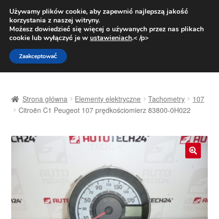
DOSTAWA od 31 zł
Używamy plików cookie, aby zapewnić najlepszą jakość
korzystania z naszej witryny.
Pn.-pt. 9:00-16:00
800 003 167
Możesz dowiedzieć się więcej o używanych przez nas plikach
cookie lub wyłączyć je w
ustawieniach
.< /p>
Przejdź
Przejdź
Menu
Zaakceptować
do
do
nawigacji
treści
Strona główna
Strona główna
Elementy elektryczne
Tachometry
107
Dostawa
Citroën C1 Peugeot 107 prędkościomierz 83800-0H022
Dostawa na cały świat
Kontakt
🔍
Moje konto
O nas