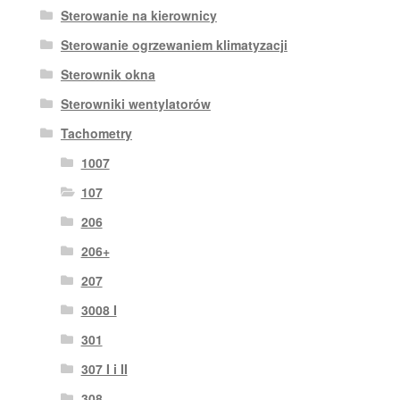
Sterowanie na kierownicy
Sterowanie ogrzewaniem klimatyzacji
Sterownik okna
Sterowniki wentylatorów
Tachometry
1007
107
206
206+
207
3008 I
301
307 I i II
308