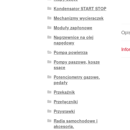
Kondensator START STOP
Mechanizmy wycieraczek
Moduły zapłonowe
Opi
Nagrzewnice na olej
napędowy
Inf
Pompa powietrza
Pompy paszowe, kosze
ssące
Potencjometry gazowe.
pedały
Przekaźnik
Przełączniki
Przystawki
Radia samochodowe i
akcesoria.