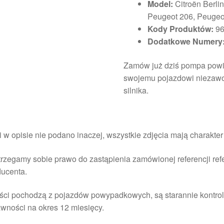
Model:
Citroën Berlin
Peugeot 206, Peugeo
Kody Produktów:
96
Dodatkowe Numery
Zamów już dziś pompa powie
swojemu pojazdowi niezawo
silnika.
i w opisie nie podano inaczej, wszystkie zdjęcia mają charakte
rzegamy sobie prawo do zastąpienia zamówionej referencji re
ducenta.
ści pochodzą z pojazdów powypadkowych, są starannie kontrol
wności na okres 12 miesięcy.