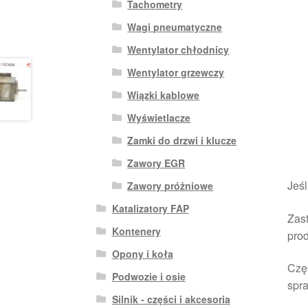
Tachometry
Wagi pneumatyczne
Wentylator chłodnicy
Wentylator grzewczy
Wiązki kablowe
Wyświetlacze
Zamki do drzwi i klucze
Zawory EGR
Jeśl
Zawory próżniowe
Katalizatory FAP
Zast
Kontenery
pro
Opony i koła
Czę
Podwozie i osie
spra
Silnik - części i akcesoria