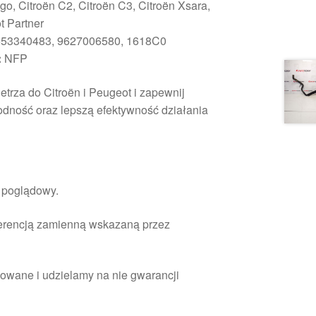
go, Citroën C2, Citroën C3, Citroën Xsara,
t Partner
53340483, 9627006580, 1618C0
:
NFP
trza do Citroën i Peugeot i zapewnij
dność oraz lepszą efektywność działania
r poglądowy.
ferencją zamienną wskazaną przez
owane i udzielamy na nie gwarancji