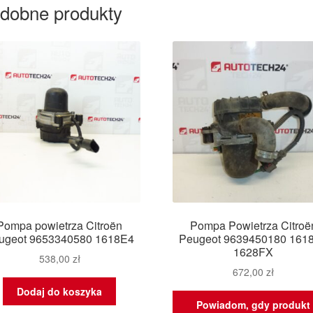
dobne produkty
Pompa powietrza Citroën
Pompa Powietrza Citroë
ugeot 9653340580 1618E4
Peugeot 9639450180 161
1628FX
538,00
zł
672,00
zł
Dodaj do koszyka
Powiadom, gdy produkt