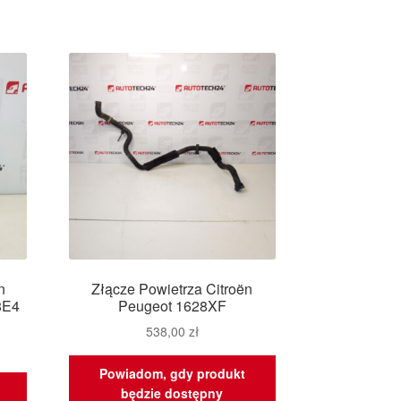
n
Złącze Powietrza Citroën
8E4
Peugeot 1628XF
538,00
zł
Powiadom, gdy produkt
będzie dostępny