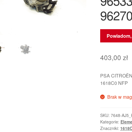
96533
96270
Powiadom, 
403,00
zł
PSA CITROËN 
1618C0 NFP
Brak w mag
SKU:
7648-AJ5_
Kategorie:
Eleme
Znaczniki:
1618