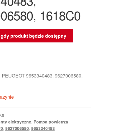
40483,
06580, 1618C0
gdy produkt będzie dostępny
PEUGEOT 9653340483, 9627006580,
azynie
K6
nty elektryczne
,
Pompa powietrza
C0
,
9627006580
,
9653340483