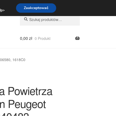
:00-16:00
800 003 167
Zaakceptować
 /p>
Szukaj:
Szukaj
0,00
zł
0 Produkt
006580, 1618C0
 Powietrza
ën Peugeot