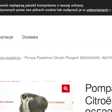
1 zł
Pn.-pt. 9
nić najlepszą jakość korzystania z naszej witryny.
żywanych przez nas plikach cookie lub wyłączyć je w
ustawieniach
.<
klamacje
Dostawa
wiat
Kontakt
Moje konto
O nas
Płatności
Polityka prywatności
pa powietrza
Pompa Powietrza Citroën Peugeot 9653340483, 9627
mówienia
Zasady i warunki
Pompa
Citro
🔍