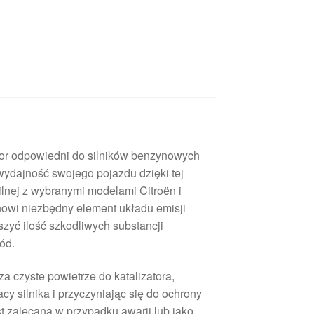
or odpowiedni do silników benzynowych
wydajność swojego pojazdu dzięki tej
lnej z wybranymi modelami Citroën i
nowi niezbędny element układu emisji
szyć ilość szkodliwych substancji
ód.
a czyste powietrze do katalizatora,
cy silnika i przyczyniając się do ochrony
t zalecana w przypadku awarii lub jako