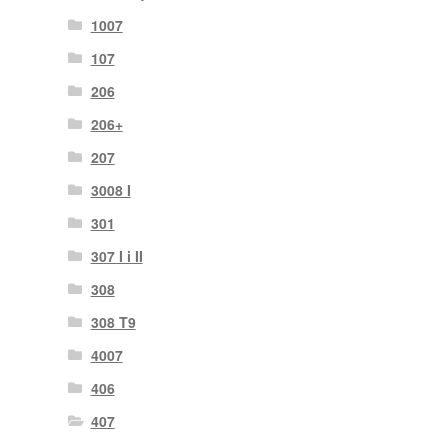
1007
107
206
206+
207
3008 I
301
307 I i II
308
308 T9
4007
406
407