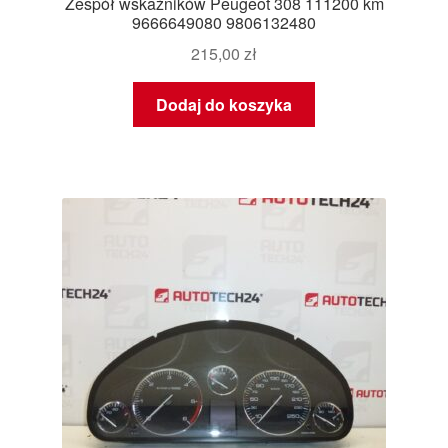
Zespół wskaźników Peugeot 308 111200 km
9666649080 9806132480
215,00
zł
Dodaj do koszyka