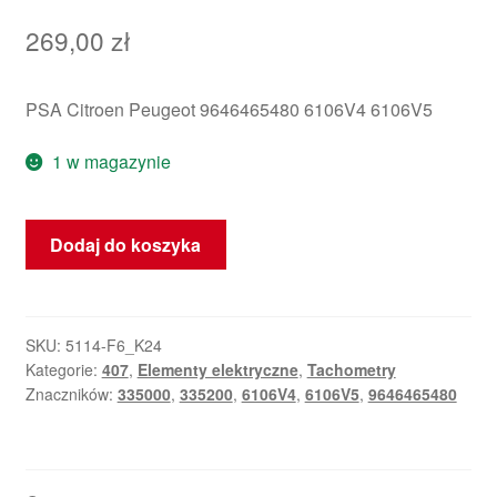
269,00
zł
PSA Citroen Peugeot 9646465480 6106V4 6106V5
1 w magazynie
ilość
Dodaj do koszyka
Tachometr
Peugeot
407
335000
SKU:
5114-F6_K24
Kategorie:
407
,
Elementy elektryczne
,
Tachometry
km
Znaczników:
335000
,
335200
,
6106V4
,
6106V5
,
9646465480
9646465480
6106V4