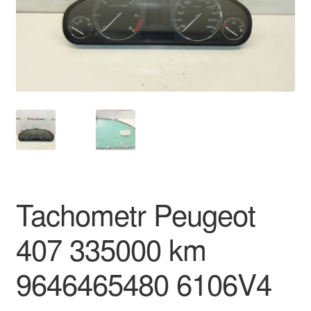
Płatności
Polityka prywatności
Procedura reklamacyjna
Skarga
Wózek
Tachometr Peugeot
Zamówienia
407 335000 km
Zasady i warunki
9646465480 6106V4