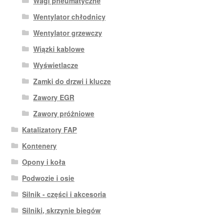
Wagi pneumatyczne
Wentylator chłodnicy
Wentylator grzewczy
Wiązki kablowe
Wyświetlacze
Zamki do drzwi i klucze
Zawory EGR
Zawory próżniowe
Katalizatory FAP
Kontenery
Opony i koła
Podwozie i osie
Silnik - części i akcesoria
Silniki, skrzynie biegów