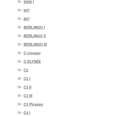
5008 I
607
807
BERLINGO I
BERLINGO II
BERLINGO III
C-crosser
C-ELYSÉE
C2
C3 I
C3 II
C3 III
C3 Picasso
C4 I