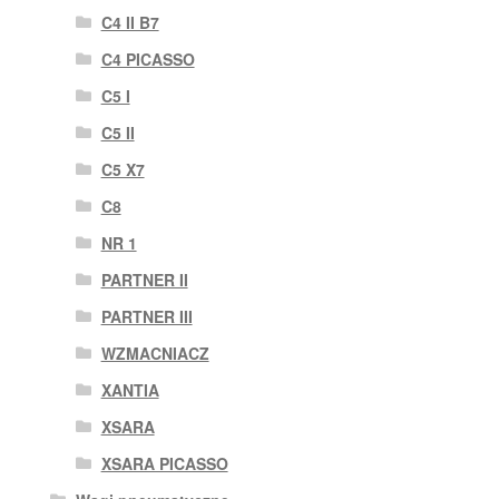
C4 II B7
C4 PICASSO
C5 I
C5 II
C5 X7
C8
NR 1
PARTNER II
PARTNER III
WZMACNIACZ
XANTIA
XSARA
XSARA PICASSO