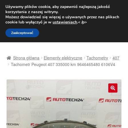
DOSTAWA od 31 zł
Używamy plików cookie, aby zapewnić najlepszą jakość
korzystania z naszej witryny.
Pn.-pt. 9:00-16:00
800 003 167
Możesz dowiedzieć się więcej o używanych przez nas plikach
cookie lub wyłączyć je w
ustawieniach
.< /p>
Przejdź
Przejdź
Menu
Zaakceptować
do
do
nawigacji
treści
Strona główna
Strona główna
Elementy elektryczne
Tachometry
407
Dostawa
Tachometr Peugeot 407 335000 km 9646465480 6106V4
Dostawa na cały świat
Kontakt
🔍
Moje konto
O nas