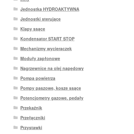
Jednostka HYDROAKTYWNA
Jednostki sterujące
Klapy ssące
Kondensator START STOP
Mechanizmy wycieraczek
Moduły zapłonowe
Nagrzewnice na olej napędowy
Pompa powietrza
Pompy paszowe, kosze ssące
Potencjometry gazowe. pedały
Przekaźnik
Przełączniki
Przystawki